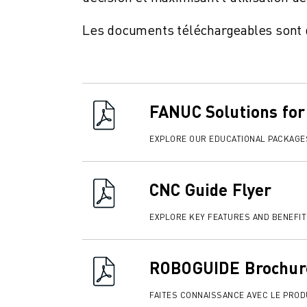
REJOIGNEZ-NOUS
CONTACT
Les documents téléchargeables sont di
CONTACT
LOCALISATION DES SITES
IMPRESSION
FANUC Solutions for
EXPLORE OUR EDUCATIONAL PACKAGE
CNC Guide Flyer
EXPLORE KEY FEATURES AND BENEFI
ROBOGUIDE Brochur
FAITES CONNAISSANCE AVEC LE PROD