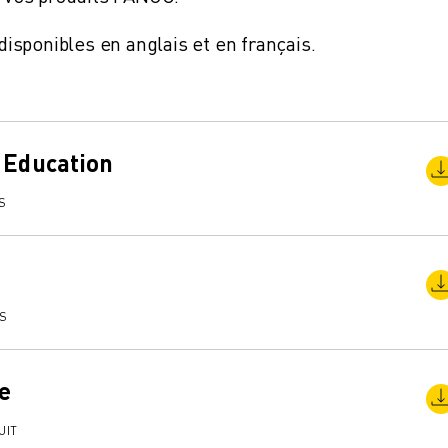
sponibles en anglais et en français.
 Education
S
TS
e
UIT