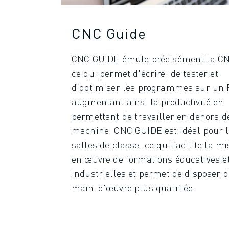
ROBOSHOT MAINTENANCE PRÉVENTIVE
COÛT TOTAL D'UNE ROBOSHOT
MACHINES D'ÉLECTROÉROSION PAR FIL
CNC Guide
ROBOCUT MACHINES D'ÉLECTROÉROSION À FIL
ROBOCUT MATÉRIEL
CNC GUIDE émule précisément la CN
LOGICIEL ROBOCUT
ce qui permet d'écrire, de tester et
ROBOCUT MAINTENANCE PRÉVENTIVE
d'optimiser les programmes sur un 
DURABILITÉ DU ROBOCUT
augmentant ainsi la productivité en
SOLUTIONS IIOT
permettant de travailler en dehors d
SOLUTIONS POUR L'USINE INTELLIGENTE
machine. CNC GUIDE est idéal pour 
DES SOLUTIONS D'USINE INTELLIGENTE POUR AMÉLIORER L'EFFICAC
salles de classe, ce qui facilite la mi
ENREGISTREMENT DU PRODUIT "
en œuvre de formations éducatives e
TÉMOIGNAGES
industrielles et permet de disposer 
SOLUTIONS
INDUSTRIES
main-d'œuvre plus qualifiée.
TOUTES LES INDUSTRIES
AÉROSPATIALE
AUTOMOBILE