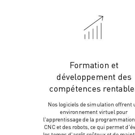
MANUTENTION
PEINTURE
PALETTISATION
SOUDAGE PAR POINTS
INSPECTION DE LA VISION
DÉCOUPAGE PAR FIL EDM
TÉMOIGNAGES
SERVICE CLIENTÈLE
Formation et
SERVICE CLIENTÈLE
développement des
FANUC PLANS
TERRAIN ET MAINTENANCE
compétences rentable
SUPPORT TECHNIQUE À DISTANCE
PIÈCES DE RECHANGE
Nos logiciels de simulation offrent
REMISE À NEUF
environnement virtuel pour
OUTILS DE SERVICE NUMÉRIQUE
l'apprentissage de la programmation
E-STORE
CNC et des robots, ce qui permet d'év
CENTRE DE TÉLÉCHARGEMENT " MYFANUC
les temps d'arrêt coûteux et de main