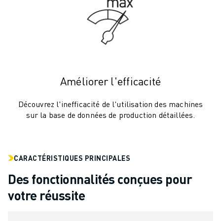
VÉHICULES ÉLECTRIQUES
ÉLECTRONIQUE
ALIMENTATION ET BOISSONS
MÉDICAL
PLASTIQUES
ENTREPOSAGE, LOGISTIQUE, POSTE ET COLIS
Améliorer l'efficacité
APPLICATIONS
TOUTES LES APPLICATIONS
Découvrez l'inefficacité de l'utilisation des machines
USINAGE 5 AXES
sur la base de données de production détaillées.
SOUDAGE À L'ARC
ASSEMBLAGE
RECTIFICATION CNC
CARACTÉRISTIQUES PRINCIPALES
FRAISAGE CNC
Des fonctionnalités conçues pour
TOURNAGE CNC
PERÇAGE ET TARAUDAGE À GRANDE VITESSE
votre réussite
MOULAGE PAR INJECTION
ENTRETIEN DES MACHINES