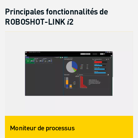
REJOIGNEZ-NOUS
CONTACT
Principales fonctionnalités de
CONTACT
ROBOSHOT-LINK 𝑖2
LOCALISATION DES SITES
IMPRESSION
Moniteur de processus