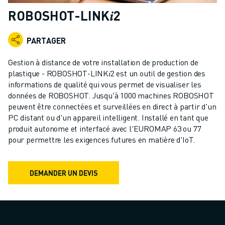
ROBOTS INDUSTRIELS
ROBOSHOT-LINK𝑖2
ROBOTS COLLABORATIFS
GAMME DE ROBOTS
PARTAGER
CONTRÔLEURS DE ROBOTS
ACCESSOIRES POUR ROBOTS
Gestion à distance de votre installation de production de
LOGICIEL ROBOT
plastique - ROBOSHOT-LINK𝑖2 est un outil de gestion des
informations de qualité qui vous permet de visualiser les
LOGICIEL DE SIMULATION
données de ROBOSHOT. Jusqu'à 1000 machines ROBOSHOT
PRODUITS DE ROBOTIQUE ÉDUCATIVE
peuvent être connectées et surveillées en direct à partir d'un
AUTOMATISATION DES ROBOTS
PC distant ou d'un appareil intelligent. Installé en tant que
ROBOTS DE SOUDAGE À L'ARC
produit autonome et interfacé avec l'EUROMAP 63 ou 77
ROBOTS ARTICULÉS
pour permettre les exigences futures en matière d'IoT.
SÉRIE ARC MATE
SÉRIE M-900
DEMANDER UN DEVIS
ROBOTS DELTA
ROBOTS POUR L'ALIMENTATION ET LES SALLES BLANCHES
ROBOTS DE PEINTURE
ROBOTS PALETTISEURS