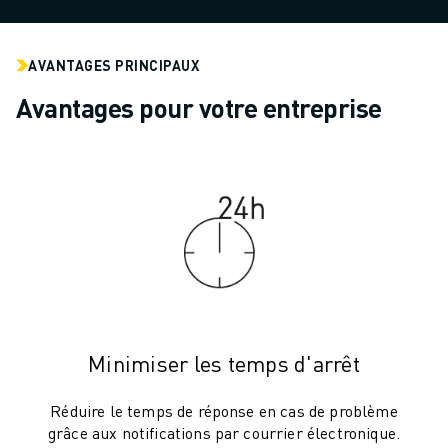
ROBOTS SCARA
CENTRES D'USINAGE CNC COMPACTS
RECHERCHE DE ROBODRILL
AVANTAGES PRINCIPAUX
ROBODRILL CENTRES D'USINAGE CNC COMPACTS
Avantages pour votre entreprise
ROBODRILL MATÉRIEL
LOGICIEL ROBODRILL
ROBODRILL MAINTENANCE PRÉVENTIVE
DURABILITÉ DU ROBODRILL
ROBODRILL ENSEMBLE DE ROBOTS
ROBODRILL KIT PÉDAGOGIQUE
MACHINES DE MOULAGE PAR INJECTION ÉLECTRIQUES
RECHERCHE DE ROBOSHOT
ROBOSHOT MACHINES DE MOULAGE PAR INJECTION ÉLECTRIQUES
ROBOSHOT MATÉRIEL
Minimiser les temps d'arrêt
LOGICIEL ROBOSHOT
DURABILITÉ DU ROBOSHOT
Réduire le temps de réponse en cas de problème
ROBOSHOT ENSEMBLE DE ROBOTS
grâce aux notifications par courrier électronique.