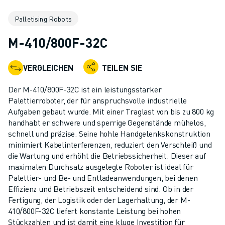
KOLLABORATIVE ROBOTER
Palletising Robots
ROBOTERPALETTE
ROBOTER-STEUERUNGEN
M-410/800F-32C
ROBOTER-ZUBEHÖR
ROBOTER-SOFTWARE
VERGLEICHEN
TEILEN SIE
SIMULATIONSSOFTWARE
ROBOTIK-PRODUKTE FÜR DEN BILDUNGSBEREICH
Der M-410/800F-32C ist ein leistungsstarker
ROBOTER-AUTOMATISIERUNG
Palettierroboter, der für anspruchsvolle industrielle
KOMPAKTE CNC-BEARBEITUNGSZENTREN
Aufgaben gebaut wurde. Mit einer Traglast von bis zu 800 kg
handhabt er schwere und sperrige Gegenstände mühelos,
ROBODRILL-FILTER
schnell und präzise. Seine hohle Handgelenkskonstruktion
ROBODRILL KOMPAKTE CNC-BEARBEITUNGSZENTREN
minimiert Kabelinterferenzen, reduziert den Verschleiß und
ROBODRILL HARDWARE
die Wartung und erhöht die Betriebssicherheit. Dieser auf
ROBODRILL SOFTWARE
maximalen Durchsatz ausgelegte Roboter ist ideal für
ROBODRILL VORBEUGENDE WARTUNG
Palettier- und Be- und Entladeanwendungen, bei denen
Effizienz und Betriebszeit entscheidend sind. Ob in der
ROBODRILL NACHHALTIGKEIT
Fertigung, der Logistik oder der Lagerhaltung, der M-
ROBODRILL ROBOTER-PAKET
410/800F-32C liefert konstante Leistung bei hohen
ROBODRILL BILDUNGSPAKET
Stückzahlen und ist damit eine kluge Investition für