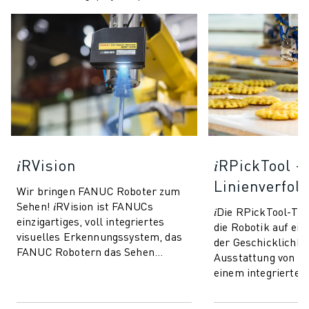
𝑖RVision
𝑖RPickTool -
Linienverfol
Wir bringen FANUC Roboter zum
Sehen! 𝑖RVision ist FANUCs
𝑖Die RPickTool-Te
einzigartiges, voll integriertes
die Robotik auf ei
visuelles Erkennungssystem, das
der Geschicklichkei
FANUC Robotern das Sehen
Ausstattung von R
ermöglicht und die Produktion
einem integrierten
schneller, intellig...
Bildverarbeitungs
sie eine Art "Auge-