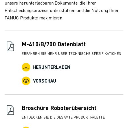
ÜBER FANUC
unsere herunterladbaren Dokumente, die Ihren
FANUC IN EUROPA
Entscheidungsprozess unterstützen und die Nutzung Ihrer
UNSERE STANDORTE
FANUC Produkte maximieren.
NACHHALTIGKEIT
KARRIERE
GESTALTEN SIE IHRE ZUKUNFT MIT FANUC
M-410𝑖B/700 Datenblatt
JETZT BEWERBEN » KARRIEREPORTAL
ERFAHREN SIE MEHR ÜBER TECHNISCHE SPEZIFIKATIONEN
KONTAKT
KONTAKT
HERUNTERLADEN
STANDORTE
IMPRESSUM
VORSCHAU
Broschüre Roboterübersicht
ENTDECKEN SIE DIE GESAMTE PRODUKTPALETTE