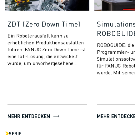
ZDT (Zero Down Time)
Simulationss
ROBOGUIDE
Ein Roboterausfall kann zu
erheblichen Produktionsausfällen
ROBOGUIDE: die ult
führen. FANUC Zero Down Time ist
Programmier- und
eine IoT-Lösung, die entwickelt
Simulationssoftware
wurde, um unvorhergesehene
für FANUC Roboter
Produktionsausfälle zu vermeiden
wurde. Mit seiner i
und die Leis...
Technologie ermögl
ROBOGUIDE den An
mü...
MEHR ENTDECKEN
MEHR ENTDECKEN
SERIE