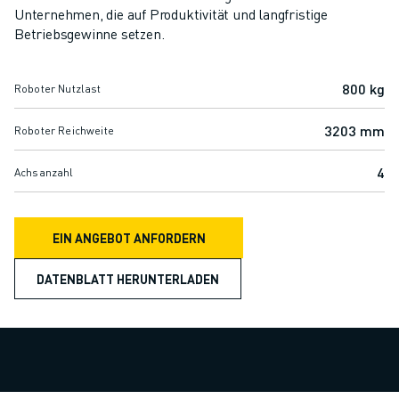
ELEKTRISCHE SPRITZGUSSMASCHINEN
Unternehmen, die auf Produktivität und langfristige
ROBOSHOT-FILTER
Betriebsgewinne setzen.
ROBOSHOT ELEKTRISCHE SPRITZGUSSMASCHINEN
ROBOSHOT HARDWARE
800 kg
Roboter Nutzlast
ROBOSHOT SOFTWARE
ROBOSHOT NACHHALTIGKEIT
3203 mm
Roboter Reichweite
ROBOSHOT ROBOTER-PAKET
ROBOSHOT VORBEUGENDE WARTUNG
4
Achsanzahl
ROBOSHOT TOTAL COST OF OWNERSHIP
DRAHTERODIERMASCHINEN
ROBOCUT DRAHTERODIERMASCHINEN
EIN ANGEBOT ANFORDERN
ROBOCUT HARDWARE
DATENBLATT HERUNTERLADEN
ROBOCUT SOFTWARE
ROBOCUT VORBEUGENDE WARTUNG
ROBOCUT NACHHALTIGKEIT
IIOT-LÖSUNGEN
INTELLIGENTE FABRIKLÖSUNGEN