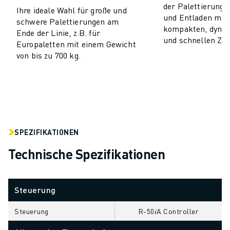
der Palettierung 
Ihre ideale Wahl für große und
CNC-SCHLEIFEN
und Entladen mit
schwere Palettierungen am
CNC-FRÄSEN
kompakten, dyna
Ende der Linie, z.B. für
CNC-DREHEN
und schnellen Zyk
Europaletten mit einem Gewicht
HOCHGESCHWINDIGKEITSBOHREN UND -GEWINDESCHNEIDEN
von bis zu 700 kg.
SPRITZGUSS
MASCHINENBEDIENUNG
MATERIALHANDHABUNG
LACKIEREN
PALETTIEREN
PUNKTSCHWEISSEN
SPEZIFIKATIONEN
VISION INSPEKTION
Technische Spezifikationen
DRAHTERODIERMASCHINE
FALLBEISPIELE
KUNDENDIENST
Steuerung
KUNDENBETREUUNG
FANUC PLANS
Steuerung
R-50𝑖A Controller
FIELD & WARTUNG