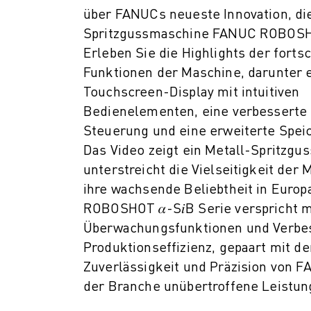
PRODUKTREGISTRIERUNG » FANUC PORTAL
über FANUCs neueste Innovation, di
FALLBEISPIELE
Spritzgussmaschine FANUC ROBOSHO
LÖSUNGEN
Erleben Sie die Highlights der fortsc
BRANCHEN
Funktionen der Maschine, darunter 
ALLE BRANCHEN
Touchscreen-Display mit intuitiven
LUFT- UND RAUMFAHRT
Bedienelementen, eine verbesserte
AUTOMOBIL
ELEKTRISCHE FAHRZEUGE
Steuerung und eine erweiterte Speic
ELEKTRONIK
Das Video zeigt ein Metall-Spritzgu
LEBENSMITTEL UND GETRÄNKE
unterstreicht die Vielseitigkeit der
MEDIZIN
ihre wachsende Beliebtheit in Euro
KUNSTSTOFFE
ROBOSHOT 𝛼-S𝑖B Serie verspricht m
LAGERHALTUNG, LOGISTIK, POST & PAKET
Überwachungsfunktionen und Verbe
APPLIKATIONEN
Produktionseffizienz, gepaart mit d
ALLE APPLIKATIONEN
Zuverlässigkeit und Präzision von F
5-ACHS-BEARBEITUNG
der Branche unübertroffene Leistun
LICHTBOGENSCHWEISSEN
MONTAGE