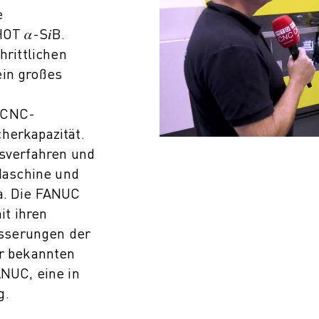
e
T 𝛼-S𝑖B.
hrittlichen
ein großes
 CNC-
herkapazität.
ssverfahren und
 Maschine und
pa. Die FANUC
it ihren
sserungen der
er bekannten
ANUC, eine in
g.