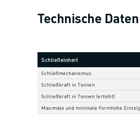
ÜBER FANUC
FANUC IN EUROPA
Technische Daten
UNSERE STANDORTE
NACHHALTIGKEIT
KARRIERE
GESTALTEN SIE IHRE ZUKUNFT MIT FANUC
JETZT BEWERBEN » KARRIEREPORTAL
Schließeinheit
KONTAKT
KONTAKT
Schließmechanismus
STANDORTE
IMPRESSUM
Schließkraft in Tonnen
Schließkraft in Tonnen (erhöht)
Maximale und minimale Formhöhe Einzelp