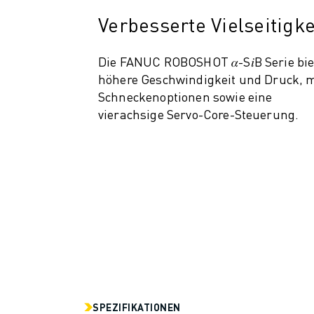
TECHNISCHE FERNUNTERSTÜTZUNG
Verbesserte Vielseitigke
ERSATZTEILE
WIEDERAUFBEREITUNG
Die FANUC ROBOSHOT 𝛼-S𝑖B Serie bie
DIGITALE SERVICE TOOLS
höhere Geschwindigkeit und Druck, 
E-STORE
Schneckenoptionen sowie eine
DOWNLOAD CENTER » MYFANUC
vierachsige Servo-Core-Steuerung.
TRAINING & AUSBILDUNG
FANUC AKADEMIE
BRANCHEN-LÖSUNGEN
LÖSUNGEN FÜR DIE AUSBILDUNG
WORLDSKILLS & YOUNG TALENTS
BILDUNGSVERANSTALTUNGEN
NEWS & MEDIA
NEWS & MEDIA
EVENTS
BILDUNGSVERANSTALTUNGEN
ÜBER FANUC
SPEZIFIKATIONEN