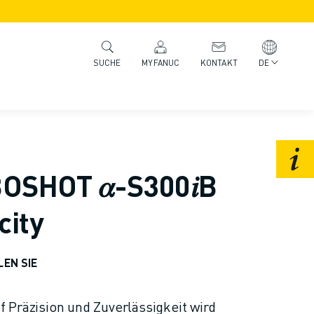
MYFANUC
KONTAKT
DE
SUCHE
SHOT 𝛼-S300𝑖B
city
LEN SIE
 Präzision und Zuverlässigkeit wird