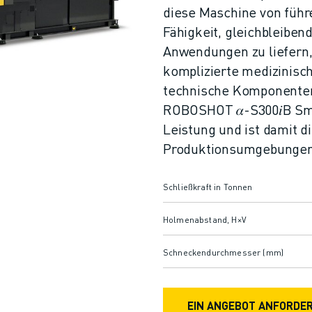
diese Maschine von führ
Fähigkeit, gleichbleibend
Anwendungen zu liefern, 
komplizierte medizinisc
technische Komponenten
ROBOSHOT 𝛼-S300𝑖B Sma
Leistung und ist damit d
Produktionsumgebungen
Schließkraft in Tonnen
Holmenabstand, H×V
Schneckendurchmesser (mm)
EIN ANGEBOT ANFORDE