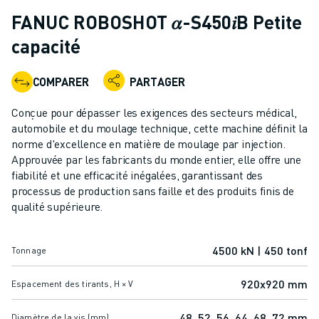
ROBOTS INDUSTRIELS
FANUC ROBOSHOT 𝛼-S450𝑖B Petite
ROBOTS COLLABORATIFS
capacité
GAMME DE ROBOTS
CONTRÔLEURS DE ROBOTS
COMPARER
PARTAGER
ACCESSOIRES POUR ROBOTS
LOGICIEL ROBOT
Conçue pour dépasser les exigences des secteurs médical,
LOGICIEL DE SIMULATION
automobile et du moulage technique, cette machine définit la
PRODUITS DE ROBOTIQUE ÉDUCATIVE
norme d'excellence en matière de moulage par injection.
AUTOMATISATION DES ROBOTS
Approuvée par les fabricants du monde entier, elle offre une
fiabilité et une efficacité inégalées, garantissant des
ROBOTS DE SOUDAGE À L'ARC
processus de production sans faille et des produits finis de
ROBOTS ARTICULÉS
qualité supérieure.
SÉRIE ARC MATE
SÉRIE M-900
ROBOTS DELTA
4500 kN | 450 tonf
Tonnage
ROBOTS POUR L'ALIMENTATION ET LES SALLES BLANCHES
920x920 mm
Espacement des tirants, H × V
ROBOTS DE PEINTURE
ROBOTS PALETTISEURS
48, 52, 56, 64, 68, 72 mm
Diamètre de la vis (mm)