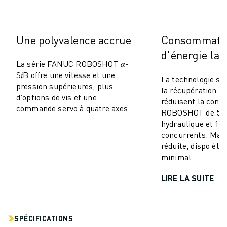
MANUTENTION
PEINTURE
PALETTISATION
Une polyvalence accrue
Consommati
SOUDAGE PAR POINTS
d'énergie la 
INSPECTION DE LA VISION
La série FANUC ROBOSHOT 𝛼-
DÉCOUPAGE PAR FIL EDM
S𝑖B offre une vitesse et une
La technologie se
pression supérieures, plus
TÉMOIGNAGES
la récupération d’
d’options de vis et une
SERVICE CLIENTÈLE
réduisent la con
commande servo à quatre axes.
ROBOSHOT de 50–
SERVICE CLIENTÈLE
hydraulique et 10
FANUC PLANS
concurrents. Mai
TERRAIN ET MAINTENANCE
réduite, dispo éle
SUPPORT TECHNIQUE À DISTANCE
minimal.
PIÈCES DE RECHANGE
LIRE LA SUITE
REMISE À NEUF
OUTILS DE SERVICE NUMÉRIQUE
E-STORE
CENTRE DE TÉLÉCHARGEMENT " MYFANUC
SPÉCIFICATIONS