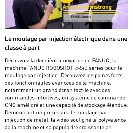
ROBOSHOT MAINTENANCE PRÉVENTIVE
COÛT TOTAL D'UNE ROBOSHOT
MACHINES D'ÉLECTROÉROSION PAR FIL
ROBOCUT MACHINES D'ÉLECTROÉROSION À FIL
ROBOCUT MATÉRIEL
Le moulage par injection électrique dans une
LOGICIEL ROBOCUT
classe à part
ROBOCUT MAINTENANCE PRÉVENTIVE
DURABILITÉ DU ROBOCUT
Découvrez la dernière innovation de FANUC, la
SOLUTIONS IIOT
machine FANUC ROBOSHOT 𝛼-S𝑖B series pour le
SOLUTIONS POUR L'USINE INTELLIGENTE
moulage par injection. Découvrez les points forts
DES SOLUTIONS D'USINE INTELLIGENTE POUR AMÉLIORER L'EFFICAC
des fonctionnalités avancées de la machine,
ENREGISTREMENT DU PRODUIT "
notamment un grand écran tactile avec des
TÉMOIGNAGES
commandes intuitives, un système de commande
SOLUTIONS
CNC amélioré et une capacité de stockage étendue.
INDUSTRIES
Démontrant un processus de moulage par
TOUTES LES INDUSTRIES
injection de métal, la vidéo souligne la polyvalence
AÉROSPATIALE
de la machine et sa popularité croissante en
AUTOMOBILE