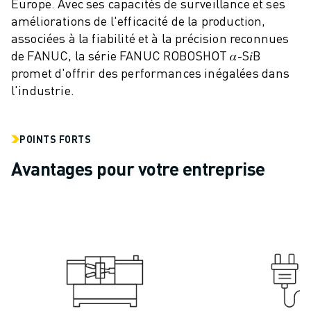
Europe. Avec ses capacités de surveillance et ses
VÉHICULES ÉLECTRIQUES
améliorations de l'efficacité de la production,
ÉLECTRONIQUE
associées à la fiabilité et à la précision reconnues
ALIMENTATION ET BOISSONS
de FANUC, la série FANUC ROBOSHOT 𝛼-S𝑖B
MÉDICAL
promet d'offrir des performances inégalées dans
PLASTIQUES
l'industrie.
ENTREPOSAGE, LOGISTIQUE, POSTE ET COLIS
APPLICATIONS
POINTS FORTS
TOUTES LES APPLICATIONS
USINAGE 5 AXES
Avantages pour votre entreprise
SOUDAGE À L'ARC
ASSEMBLAGE
RECTIFICATION CNC
FRAISAGE CNC
TOURNAGE CNC
PERÇAGE ET TARAUDAGE À GRANDE VITESSE
MOULAGE PAR INJECTION
ENTRETIEN DES MACHINES