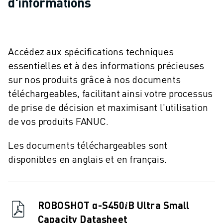
d'informations
REJOIGNEZ-NOUS
CONTACT
CONTACT
LOCALISATION DES SITES
Accédez aux spécifications techniques
IMPRESSION
essentielles et à des informations précieuses
sur nos produits grâce à nos documents
téléchargeables, facilitant ainsi votre processus
de prise de décision et maximisant l'utilisation
de vos produits FANUC.
Les documents téléchargeables sont
disponibles en anglais et en français.
ROBOSHOT α-S450𝑖B Ultra Small
Capacity Datasheet