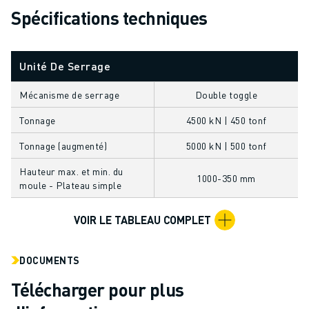
FORMATION ET ÉDUCATION
Spécifications techniques
FANUC ACADEMY
SOLUTIONS POUR LES INDUSTRIES
SOLUTIONS POUR L'ÉDUCATION
Unité De Serrage
WORLDSKILLS ET JEUNES TALENTS
Mécanisme de serrage
Double toggle
ÉVÉNEMENTS ÉDUCATIFS
ACTUALITÉS ET MÉDIAS
Tonnage
4500 kN | 450 tonf
ACTUALITÉS ET MÉDIAS
Tonnage (augmenté)
5000 kN | 500 tonf
EVÉNEMENTS
ÉVÉNEMENTS ÉDUCATIFS
Hauteur max. et min. du
1000-350 mm
moule - Plateau simple
A PROPOS DE FANUC
A PROPOS DE FANUC
VOIR LE TABLEAU COMPLET
FANUC EN EUROPE
NOS SITES
DÉVELOPPEMENT DURABLE
DOCUMENTS
CARRIÈRE
Télécharger pour plus
FAÇONNEZ VOTRE AVENIR AVEC FANUC