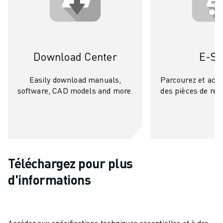
Download Center
E-St
Easily download manuals,
Parcourez et ach
software, CAD models and more.
des pièces de rec
Téléchargez pour plus
d'informations
Accédez aux spécifications techniques essentielles et à des