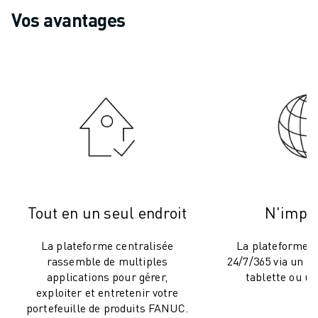
VÉHICULES ÉLECTRIQUES
Vos avantages
ÉLECTRONIQUE
ALIMENTATION ET BOISSONS
MÉDICAL
PLASTIQUES
ENTREPOSAGE, LOGISTIQUE, POSTE ET COLIS
APPLICATIONS
TOUTES LES APPLICATIONS
USINAGE 5 AXES
SOUDAGE À L'ARC
ASSEMBLAGE
Tout en un seul endroit
N'impor
RECTIFICATION CNC
FRAISAGE CNC
La plateforme centralisée
La plateforme e
TOURNAGE CNC
rassemble de multiples
24/7/365 via un 
PERÇAGE ET TARAUDAGE À GRANDE VITESSE
applications pour gérer,
tablette ou un
MOULAGE PAR INJECTION
exploiter et entretenir votre
portefeuille de produits FANUC.
ENTRETIEN DES MACHINES