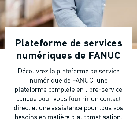
ROBOTS INDUSTRIELS
ROBOTS COLLABORATIFS
GAMME DE ROBOTS
CONTRÔLEURS DE ROBOTS
ACCESSOIRES POUR ROBOTS
Plateforme de services
LOGICIEL ROBOT
LOGICIEL DE SIMULATION
numériques de FANUC
PRODUITS DE ROBOTIQUE ÉDUCATIVE
AUTOMATISATION DES ROBOTS
Découvrez la plateforme de service
ROBOTS DE SOUDAGE À L'ARC
numérique de FANUC, une
ROBOTS ARTICULÉS
plateforme complète en libre-service
SÉRIE ARC MATE
conçue pour vous fournir un contact
SÉRIE M-900
direct et une assistance pour tous vos
ROBOTS DELTA
ROBOTS POUR L'ALIMENTATION ET LES SALLES BLANCHES
besoins en matière d'automatisation.
ROBOTS DE PEINTURE
ROBOTS PALETTISEURS