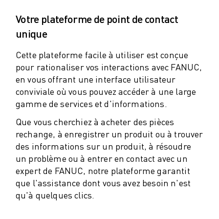
ROBOSHOT MAINTENANCE PRÉVENTIVE
COÛT TOTAL D'UNE ROBOSHOT
Votre plateforme de point de contact
MACHINES D'ÉLECTROÉROSION PAR FIL
unique
ROBOCUT MACHINES D'ÉLECTROÉROSION À FIL
ROBOCUT MATÉRIEL
Cette plateforme facile à utiliser est conçue
LOGICIEL ROBOCUT
pour rationaliser vos interactions avec FANUC,
ROBOCUT MAINTENANCE PRÉVENTIVE
en vous offrant une interface utilisateur
DURABILITÉ DU ROBOCUT
conviviale où vous pouvez accéder à une large
SOLUTIONS IIOT
gamme de services et d'informations.
SOLUTIONS POUR L'USINE INTELLIGENTE
Que vous cherchiez à acheter des pièces
DES SOLUTIONS D'USINE INTELLIGENTE POUR AMÉLIORER L'EFFICAC
rechange, à enregistrer un produit ou à trouver
ENREGISTREMENT DU PRODUIT "
des informations sur un produit, à résoudre
TÉMOIGNAGES
un problème ou à entrer en contact avec un
SOLUTIONS
expert de FANUC, notre plateforme garantit
INDUSTRIES
que l'assistance dont vous avez besoin n'est
TOUTES LES INDUSTRIES
qu'à quelques clics.
AÉROSPATIALE
AUTOMOBILE