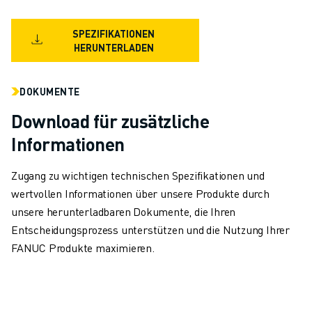
TECHNISCHE FERNUNTERSTÜTZUNG
ERSATZTEILE
SPEZIFIKATIONEN
WIEDERAUFBEREITUNG
HERUNTERLADEN
DIGITALE SERVICE TOOLS
E-STORE
DOKUMENTE
DOWNLOAD CENTER » MYFANUC
Download für zusätzliche
TRAINING & AUSBILDUNG
FANUC AKADEMIE
Informationen
BRANCHEN-LÖSUNGEN
LÖSUNGEN FÜR DIE AUSBILDUNG
Zugang zu wichtigen technischen Spezifikationen und
WORLDSKILLS & YOUNG TALENTS
wertvollen Informationen über unsere Produkte durch
BILDUNGSVERANSTALTUNGEN
unsere herunterladbaren Dokumente, die Ihren
NEWS & MEDIA
Entscheidungsprozess unterstützen und die Nutzung Ihrer
NEWS & MEDIA
FANUC Produkte maximieren.
EVENTS
BILDUNGSVERANSTALTUNGEN
ÜBER FANUC