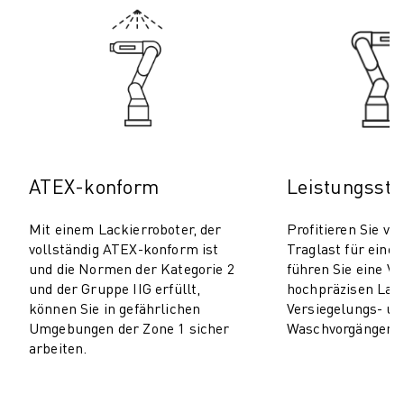
PRODUKTREGISTRIERUNG » FANUC PORTAL
FALLBEISPIELE
LÖSUNGEN
BRANCHEN
ALLE BRANCHEN
LUFT- UND RAUMFAHRT
AUTOMOBIL
ELEKTRISCHE FAHRZEUGE
ATEX-konform
Leistungssta
ELEKTRONIK
LEBENSMITTEL UND GETRÄNKE
Mit einem Lackierroboter, der
Profitieren Sie vo
MEDIZIN
vollständig ATEX-konform ist
Traglast für eine
KUNSTSTOFFE
und die Normen der Kategorie 2
führen Sie eine Vi
LAGERHALTUNG, LOGISTIK, POST & PAKET
und der Gruppe IIG erfüllt,
hochpräzisen Lack
APPLIKATIONEN
können Sie in gefährlichen
Versiegelungs- un
Umgebungen der Zone 1 sicher
Waschvorgängen d
ALLE APPLIKATIONEN
arbeiten.
5-ACHS-BEARBEITUNG
LICHTBOGENSCHWEISSEN
MONTAGE