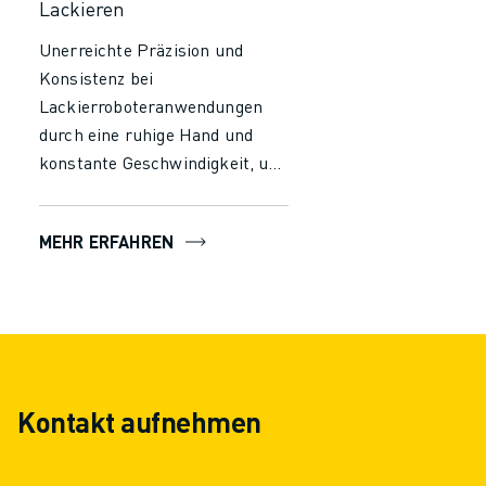
Lackieren
Unerreichte Präzision und
Konsistenz bei
Lackierroboteranwendungen
durch eine ruhige Hand und
konstante Geschwindigkeit, um
eine gleichmäßige Abdeckung
mit jedem Strich und Sprühstoß
MEHR ERFAHREN
zu gewährleisten. Verbessern
Sie die Effizienz und verkürzen
Sie die Durchlaufzeiten mit
Robotersystemen, die einen
kontinuierlichen,
ermüdungsfreien Betrieb
Kontakt aufnehmen
ermöglichen. Nutzen Sie
kosteneffiziente, sichere und
flexible Lackierroboterlösungen