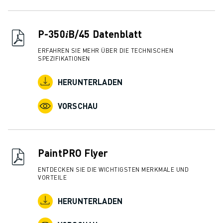
ÜBER FANUC
FANUC IN EUROPA
UNSERE STANDORTE
P-350𝑖B/45 Datenblatt
NACHHALTIGKEIT
ERFAHREN SIE MEHR ÜBER DIE TECHNISCHEN
KARRIERE
SPEZIFIKATIONEN
GESTALTEN SIE IHRE ZUKUNFT MIT FANUC
HERUNTERLADEN
JETZT BEWERBEN » KARRIEREPORTAL
KONTAKT
VORSCHAU
KONTAKT
STANDORTE
IMPRESSUM
PaintPRO Flyer
ENTDECKEN SIE DIE WICHTIGSTEN MERKMALE UND
VORTEILE
HERUNTERLADEN