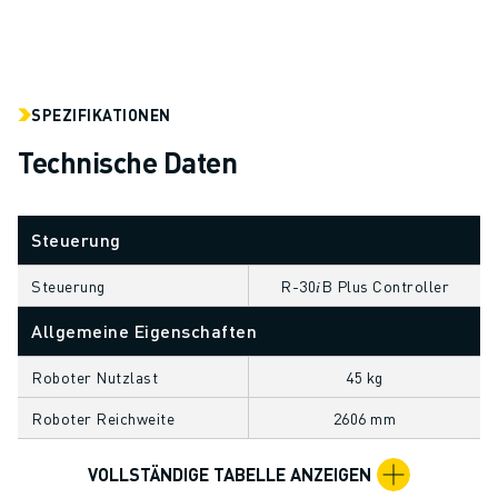
CNC-SCHLEIFEN
CNC-FRÄSEN
CNC-DREHEN
HOCHGESCHWINDIGKEITSBOHREN UND -GEWINDESCHNEIDEN
SPEZIFIKATIONEN
SPRITZGUSS
Technische Daten
MASCHINENBEDIENUNG
MATERIALHANDHABUNG
LACKIEREN
Steuerung
PALETTIEREN
PUNKTSCHWEISSEN
Steuerung
R-30𝑖B Plus Controller
VISION INSPEKTION
Allgemeine Eigenschaften
DRAHTERODIERMASCHINE
FALLBEISPIELE
Roboter Nutzlast
45 kg
KUNDENDIENST
Roboter Reichweite
2606 mm
KUNDENBETREUUNG
FANUC PLANS
VOLLSTÄNDIGE TABELLE ANZEIGEN
FIELD & WARTUNG