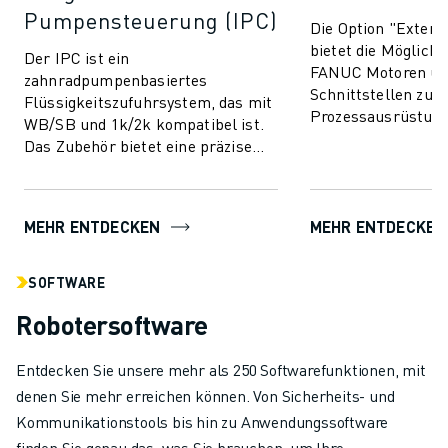
Pumpensteuerung (IPC)
Die Option "Exter
bietet die Möglichk
Der IPC ist ein
FANUC Motoren üb
zahnradpumpenbasiertes
Schnittstellen zu s
Flüssigkeitszufuhrsystem, das mit
Prozessausrüstung
WB/SB und 1k/2k kompatibel ist.
Pumpen zur Flüssi
Das Zubehör bietet eine präzise
ver...
Steuerung über Servomotoren im
Arm, die mit Farbwechselventi...
MEHR ENTDECKEN
MEHR ENTDECKEN
SOFTWARE
Robotersoftware
Entdecken Sie unsere mehr als 250 Softwarefunktionen, mit
denen Sie mehr erreichen können. Von Sicherheits- und
Kommunikationstools bis hin zu Anwendungssoftware
finden Sie genau das, was Sie brauchen, um Ihre