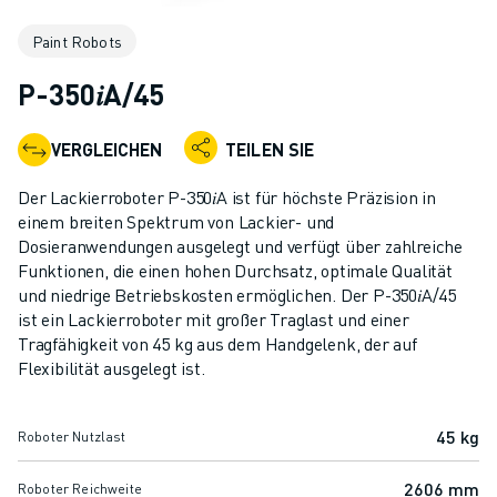
KOLLABORATIVE ROBOTER
Paint Robots
ROBOTERPALETTE
ROBOTER-STEUERUNGEN
P-350𝑖A/45
ROBOTER-ZUBEHÖR
ROBOTER-SOFTWARE
VERGLEICHEN
TEILEN SIE
SIMULATIONSSOFTWARE
ROBOTIK-PRODUKTE FÜR DEN BILDUNGSBEREICH
Der Lackierroboter P-350𝑖A ist für höchste Präzision in
ROBOTER-AUTOMATISIERUNG
einem breiten Spektrum von Lackier- und
KOMPAKTE CNC-BEARBEITUNGSZENTREN
Dosieranwendungen ausgelegt und verfügt über zahlreiche
Funktionen, die einen hohen Durchsatz, optimale Qualität
ROBODRILL-FILTER
und niedrige Betriebskosten ermöglichen. Der P-350𝑖A/45
ROBODRILL KOMPAKTE CNC-BEARBEITUNGSZENTREN
ist ein Lackierroboter mit großer Traglast und einer
ROBODRILL HARDWARE
Tragfähigkeit von 45 kg aus dem Handgelenk, der auf
ROBODRILL SOFTWARE
Flexibilität ausgelegt ist.
ROBODRILL VORBEUGENDE WARTUNG
ROBODRILL NACHHALTIGKEIT
45 kg
Roboter Nutzlast
ROBODRILL ROBOTER-PAKET
ROBODRILL BILDUNGSPAKET
2606 mm
Roboter Reichweite