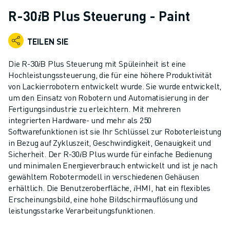
KOLLABORATIVE ROBOTER
R-30𝑖B Plus Steuerung - Paint
ROBOTERPALETTE
ROBOTER-STEUERUNGEN
TEILEN SIE
ROBOTER-ZUBEHÖR
ROBOTER-SOFTWARE
Die R-30𝑖B Plus Steuerung mit Spüleinheit ist eine
SIMULATIONSSOFTWARE
Hochleistungssteuerung, die für eine höhere Produktivität
von Lackierrobotern entwickelt wurde. Sie wurde entwickelt,
ROBOTIK-PRODUKTE FÜR DEN BILDUNGSBEREICH
um den Einsatz von Robotern und Automatisierung in der
ROBOTER-AUTOMATISIERUNG
Fertigungsindustrie zu erleichtern. Mit mehreren
KOMPAKTE CNC-BEARBEITUNGSZENTREN
integrierten Hardware- und mehr als 250
ROBODRILL-FILTER
Softwarefunktionen ist sie Ihr Schlüssel zur Roboterleistung
ROBODRILL KOMPAKTE CNC-BEARBEITUNGSZENTREN
in Bezug auf Zykluszeit, Geschwindigkeit, Genauigkeit und
ROBODRILL HARDWARE
Sicherheit. Der R-30𝑖B Plus wurde für einfache Bedienung
und minimalen Energieverbrauch entwickelt und ist je nach
ROBODRILL SOFTWARE
gewähltem Robotermodell in verschiedenen Gehäusen
ROBODRILL VORBEUGENDE WARTUNG
erhältlich. Die Benutzeroberfläche, 𝑖HMI, hat ein flexibles
ROBODRILL NACHHALTIGKEIT
Erscheinungsbild, eine hohe Bildschirmauflösung und
ROBODRILL ROBOTER-PAKET
leistungsstarke Verarbeitungsfunktionen.
ROBODRILL BILDUNGSPAKET