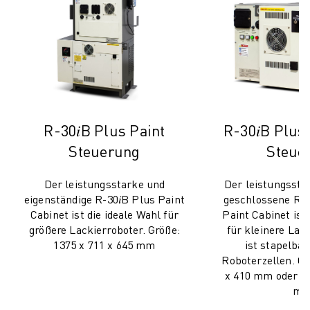
CNC-SCHLEIFEN
CNC-FRÄSEN
CNC-DREHEN
HOCHGESCHWINDIGKEITSBOHREN UND -GEWINDESCHNEIDEN
SPRITZGUSS
MASCHINENBEDIENUNG
MATERIALHANDHABUNG
R-30𝑖B Plus Paint
R-30𝑖B Plus
LACKIEREN
Steuerung
Steue
PALETTIEREN
PUNKTSCHWEISSEN
Der leistungsstarke und
Der leistungsstar
VISION INSPEKTION
eigenständige R-30𝑖B Plus Paint
geschlossene R-3
DRAHTERODIERMASCHINE
Cabinet ist die ideale Wahl für
Paint Cabinet ist 
größere Lackierroboter. Größe:
für kleinere Lack
FALLBEISPIELE
1375 x 711 x 645 mm
ist stapelbar
KUNDENDIENST
Roboterzellen. Gr
KUNDENBETREUUNG
x 410 mm oder 40
FANUC PLANS
m
FIELD & WARTUNG