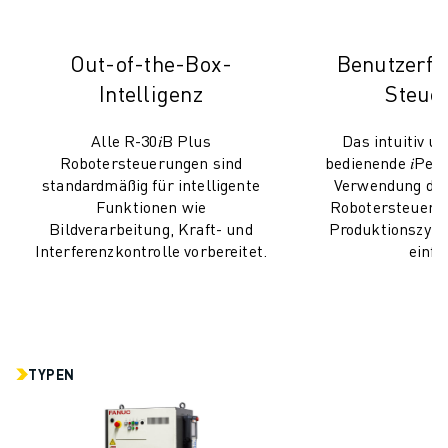
PRODUKTREGISTRIERUNG » FANUC PORTAL
FALLBEISPIELE
LÖSUNGEN
Out-of-the-Box-
Benutzerfr
BRANCHEN
Intelligenz
Steue
ALLE BRANCHEN
LUFT- UND RAUMFAHRT
Alle R-30𝑖B Plus
Das intuitiv un
AUTOMOBIL
Robotersteuerungen sind
bedienende 𝑖Pen
ELEKTRISCHE FAHRZEUGE
standardmäßig für intelligente
Verwendung der
Funktionen wie
Robotersteuerun
ELEKTRONIK
Bildverarbeitung, Kraft- und
Produktionszykl
LEBENSMITTEL UND GETRÄNKE
Interferenzkontrolle vorbereitet.
einfa
MEDIZIN
KUNSTSTOFFE
LAGERHALTUNG, LOGISTIK, POST & PAKET
APPLIKATIONEN
ALLE APPLIKATIONEN
TYPEN
5-ACHS-BEARBEITUNG
LICHTBOGENSCHWEISSEN
MONTAGE