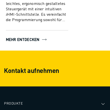
ÜBER FANUC
leichtes, ergonomisch gestaltetes
FANUC IN EUROPA
Steuergerät mit einer intuitiven
𝑖HMI-Schnittstelle. Es vereinfacht
UNSERE STANDORTE
die Programmierung sowohl für
NACHHALTIGKEIT
erfahrene Programmierer als auch
KARRIERE
für B...
GESTALTEN SIE IHRE ZUKUNFT MIT FANUC
MEHR ENTDECKEN
JETZT BEWERBEN » KARRIEREPORTAL
KONTAKT
KONTAKT
STANDORTE
IMPRESSUM
Kontakt aufnehmen
PRODUKTE