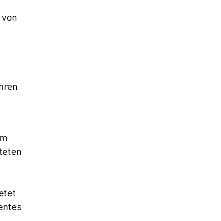
 von
hren
um
teten
etet
entes