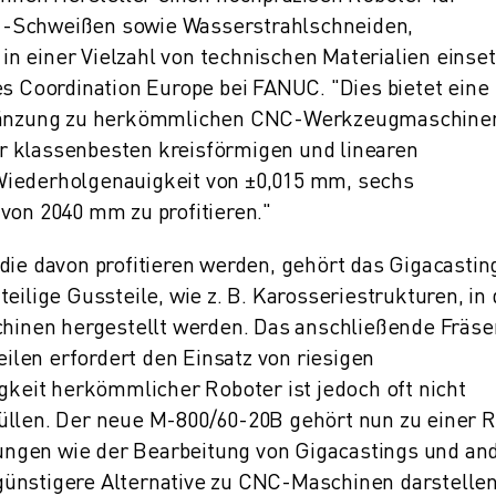
 -Schweißen sowie Wasserstrahlschneiden,
n einer Vielzahl von technischen Materialien einset
es Coordination Europe bei FANUC. "Dies bietet eine
Ergänzung zu herkömmlichen CNC-Werkzeugmaschine
r klassenbesten kreisförmigen und linearen
Wiederholgenauigkeit von ±0,015 mm, sechs
von 2040 mm zu profitieren."
die davon profitieren werden, gehört das Gigacasting
eilige Gussteile, wie z. B. Karosseriestrukturen, in 
inen hergestellt werden. Das anschließende Fräse
len erfordert den Einsatz von riesigen
eit herkömmlicher Roboter ist jedoch oft nicht
üllen. Der neue M-800/60-20B gehört nun zu einer 
ngen wie der Bearbeitung von Gigacastings und an
ünstigere Alternative zu CNC-Maschinen darstellen