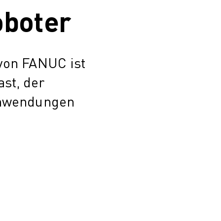
oboter
von FANUC ist
ast, der
Anwendungen