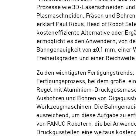
Prozesse wie 3D-Laserschneiden und
CNC-SCHLEIFEN
CNC-FRÄSEN
Plasmaschneiden, Fräsen und Bohren i
CNC-DREHEN
erklärt Paul Ribus, Head of Robot Sal
HOCHGESCHWINDIGKEITSBOHREN UND -GEWINDESCHNEIDEN
kosteneffiziente Alternative oder 
SPRITZGUSS
ermöglicht es den Anwendern, von de
MASCHINENBEDIENUNG
Bahngenauigkeit von ±0,1 mm, einer 
MATERIALHANDHABUNG
Freiheitsgraden und einer Reichweite 
LACKIEREN
PALETTIEREN
Zu den wichtigsten Fertigungstrends, 
PUNKTSCHWEISSEN
Fertigungsprozess, bei dem große, eint
VISION INSPEKTION
Regel mit Aluminium-Druckgussmasch
DRAHTERODIERMASCHINE
Ausbohren und Bohren von Gigagusstei
FALLBEISPIELE
Werkzeugmaschinen. Die Bahngenauigk
KUNDENDIENST
ausreichend, um diese Aufgabe zu erf
KUNDENBETREUUNG
von FANUC Robotern, die bei Anwendu
FANUC PLANS
Druckgussteilen eine weitaus kosteng
FIELD & WARTUNG