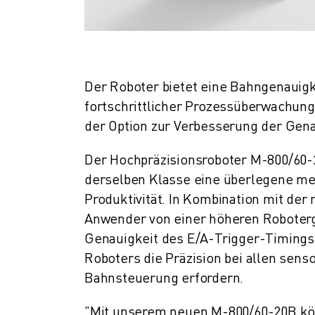
PRODUKTREGISTRIERUNG » FANUC PORTAL
FALLBEISPIELE
LÖSUNGEN
BRANCHEN
ALLE BRANCHEN
Der Roboter bietet eine Bahngenauigk
LUFT- UND RAUMFAHRT
fortschrittlicher Prozessüberwachun
AUTOMOBIL
der Option zur Verbesserung der Genau
ELEKTRISCHE FAHRZEUGE
ELEKTRONIK
Der Hochpräzisionsroboter M-800/60-
LEBENSMITTEL UND GETRÄNKE
derselben Klasse eine überlegene mec
MEDIZIN
Produktivität. In Kombination mit de
KUNSTSTOFFE
Anwender von einer höheren Roboterge
LAGERHALTUNG, LOGISTIK, POST & PAKET
Genauigkeit des E/A-Trigger-Timing
APPLIKATIONEN
Roboters die Präzision bei allen se
ALLE APPLIKATIONEN
5-ACHS-BEARBEITUNG
Bahnsteuerung erfordern.
LICHTBOGENSCHWEISSEN
"Mit unserem neuen M-800/60-20B kön
MONTAGE