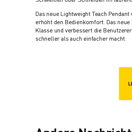
ÜBER FANUC
FANUC IN EUROPA
Das neue Lightweight Teach Pendant
UNSERE STANDORTE
erhöht den Bedienkomfort. Das neue T
NACHHALTIGKEIT
Klasse und verbessert die Benutzere
KARRIERE
schneller als auch einfacher macht.
GESTALTEN SIE IHRE ZUKUNFT MIT FANUC
JETZT BEWERBEN » KARRIEREPORTAL
KONTAKT
KONTAKT
STANDORTE
IMPRESSUM
L