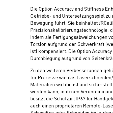
TECHNISCHE FERNUNTERSTÜTZUNG
Die Option Accuracy and Stiffness E
ERSATZTEILE
Getriebe- und Untersetzungsspiel zu 
WIEDERAUFBEREITUNG
Bewegung führt. Sie beinhaltet 𝑖RCal
DIGITALE SERVICE TOOLS
Präzisionskalibrierungstechnologie, d
E-STORE
indem sie Fertigungsabweichungen v
DOWNLOAD CENTER » MYFANUC
TRAINING & AUSBILDUNG
Torsion aufgrund der Schwerkraft (we
FANUC AKADEMIE
ist) kompensiert. Die Option Accurac
BRANCHEN-LÖSUNGEN
Durchbiegung aufgrund von Seitenkrä
LÖSUNGEN FÜR DIE AUSBILDUNG
WORLDSKILLS & YOUNG TALENTS
Zu den weiteren Verbesserungen gehö
BILDUNGSVERANSTALTUNGEN
für Prozesse wie das Laserschneide
NEWS & MEDIA
Materialien wichtig ist und sicherste
NEWS & MEDIA
werden kann, in denen Verunreinigun
EVENTS
besitzt die Schutzart IP67 für Handg
BILDUNGSVERANSTALTUNGEN
auch einen proprietären Remote-Laser
ÜBER FANUC
Schweißen oder Schneiden im laufend