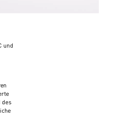
C und
ren
erte
 des
iche