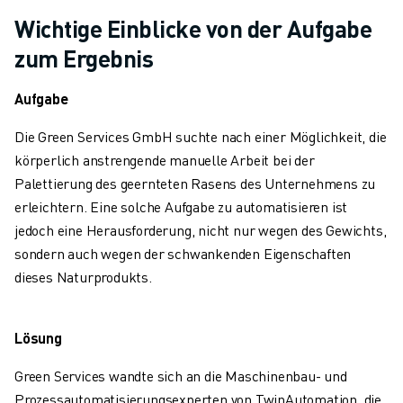
TECHNISCHE FERNUNTERSTÜTZUNG
Wichtige Einblicke von der Aufgabe
ERSATZTEILE
zum Ergebnis
WIEDERAUFBEREITUNG
DIGITALE SERVICE TOOLS
Aufgabe
E-STORE
DOWNLOAD CENTER » MYFANUC
Die Green Services GmbH suchte nach einer Möglichkeit, die
TRAINING & AUSBILDUNG
körperlich anstrengende manuelle Arbeit bei der
FANUC AKADEMIE
Palettierung des geernteten Rasens des Unternehmens zu
BRANCHEN-LÖSUNGEN
erleichtern. Eine solche Aufgabe zu automatisieren ist
LÖSUNGEN FÜR DIE AUSBILDUNG
jedoch eine Herausforderung, nicht nur wegen des Gewichts,
WORLDSKILLS & YOUNG TALENTS
sondern auch wegen der schwankenden Eigenschaften
BILDUNGSVERANSTALTUNGEN
dieses Naturprodukts.
NEWS & MEDIA
NEWS & MEDIA
Lösung
EVENTS
BILDUNGSVERANSTALTUNGEN
Green Services wandte sich an die Maschinenbau- und
ÜBER FANUC
Prozessautomatisierungsexperten von TwinAutomation, die