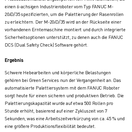
ÜBER FANUC
einen 6-achsigen Industrieroboter vom Typ FANUC M-
FANUC IN EUROPA
20𝑖D/35 spezifizierten, um die Palettierung der Rasenrollen
UNSERE STANDORTE
zu erleichtern. Der M-20𝑖D/35 wird an der Rückseite einer
NACHHALTIGKEIT
vorhandenen Erntemaschine montiert und durch integrierte
KARRIERE
Sicherheitsoptionen unterstützt, zu denen auch die FANUC
GESTALTEN SIE IHRE ZUKUNFT MIT FANUC
DCS (Dual Safety Check) Software gehört.
JETZT BEWERBEN » KARRIEREPORTAL
KONTAKT
Ergebnis
KONTAKT
STANDORTE
Schwere Hebearbeiten und körperliche Belastungen
IMPRESSUM
gehören bei Green Services nun der Vergangenheit an. Das
automatisierte Palettiersystem mit dem FANUC Roboter
sorgt heute für einen sicheren und produktiven Betrieb. Die
Palettierungskapazität wurde auf etwa 500 Rollen pro
Stunde erhöht, basierend auf einer Zykluszeit von 7
Sekunden, was eine Arbeitszeitverkürzung von ca. 45 % und
eine größere Produktionsflexibilität bedeutet.