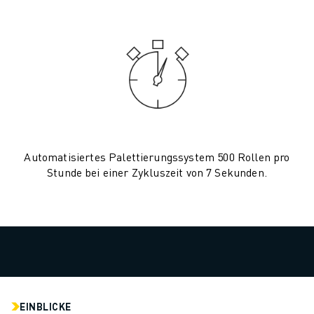
CNC-SCHLEIFEN
CNC-FRÄSEN
CNC-DREHEN
HOCHGESCHWINDIGKEITSBOHREN UND -GEWINDESCHNEIDEN
SPRITZGUSS
MASCHINENBEDIENUNG
MATERIALHANDHABUNG
LACKIEREN
Automatisiertes Palettierungssystem 500 Rollen pro
PALETTIEREN
Stunde bei einer Zykluszeit von 7 Sekunden.
PUNKTSCHWEISSEN
VISION INSPEKTION
DRAHTERODIERMASCHINE
FALLBEISPIELE
KUNDENDIENST
KUNDENBETREUUNG
FANUC PLÄNE
FIELD & WARTUNG
EINBLICKE