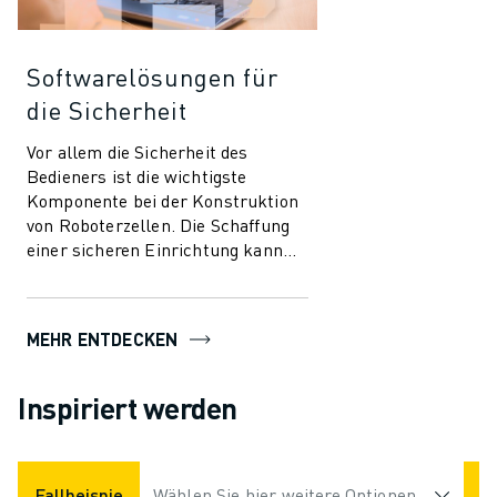
Softwarelösungen für
die Sicherheit
Vor allem die Sicherheit des
Bedieners ist die wichtigste
Komponente bei der Konstruktion
von Roboterzellen. Die Schaffung
einer sicheren Einrichtung kann
kostspielig sein und einen
erheblichen Ein...
MEHR ENTDECKEN
Inspiriert werden
Fallbeispiele
Wählen Sie hier weitere Optionen
Anwendungen
Branchen