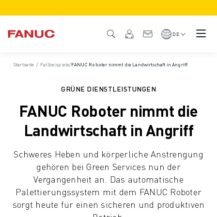
PRODUKTE
PRODUKTÜBERSICHT
DE
CNC & ANTRIEBE
CNC-FILTER
Startseite
/
Fallbeispiele
/
FANUC Roboter nimmt die Landwirtschaft in Angriff
CNC-SYSTEME
ANTRIEBE
GRÜNE DIENSTLEISTUNGEN
E/A-SYSTEM
FANUC Roboter nimmt die
CNC-FUNKTIONEN/OPTIONEN
INDIVIDUALISIERUNG
Landwirtschaft in Angriff
SIMULATION - DIGITALER ZWILLING
CNC-NACHHALTIGKEIT
Schweres Heben und körperliche Anstrengung
CNC-PRODUKTE FÜR DEN BILDUNGSBEREICH
gehören bei Green Services nun der
RETROFIT LÖSUNGEN
Vergangenheit an. Das automatische
ROBOTER
Palettierungssystem mit dem FANUC Roboter
ROBOTERFILTER
sorgt heute für einen sicheren und produktiven
INDUSTRIEROBOTER
Betrieb.