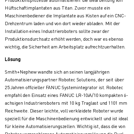
ÜBER FANUC
Hüftschaftimplantaten aus Titan. Zuvor musste ein
FANUC IN EUROPA
Maschinenbediener die Implantate aus Kisten auf ein CNC-
UNSERE STANDORTE
Drehzentrum laden und von dort wieder abladen. Mit der
NACHHALTIGKEIT
Installation eines Industrieroboters sollte zwar der
KARRIERE
Produktionsdurchsatz erhöht werden, doch war es ebenso
GESTALTEN SIE IHRE ZUKUNFT MIT FANUC
wichtig, die Sicherheit am Arbeitsplatz aufrechtzuerhalten.
JETZT BEWERBEN » KARRIEREPORTAL
KONTAKT
Lösung
KONTAKT
Smith+Nephew wandte sich an seinen langjährigen
STANDORTE
Automatisierungspartner Robotec Solutions, der seit über
IMPRESSUM
25 Jahren offizieller FANUC Systemintegrator ist. Robotec
empfahl den Einsatz eines FANUC LR-10𝑖A/10 kompakten 6-
achsigen Industrieroboters mit 10 kg Traglast und 1101 mm
Reichweite. Dieser leichte, voll verkleidete Roboter wurde
speziell für die Maschinenbedienung entwickelt und ist ideal
für kleine Automatisierungszellen. Wichtig ist, dass die von
Robotec vorgeschlagene Automatisierungslösung die Dual