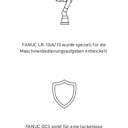
CNC-SCHLEIFEN
CNC-FRÄSEN
CNC-DREHEN
HOCHGESCHWINDIGKEITSBOHREN UND -GEWINDESCHNEIDEN
SPRITZGUSS
MASCHINENBEDIENUNG
FANUC LR-10𝑖A/10 wurde speziell für die
MATERIALHANDHABUNG
Maschinenbedienungsaufgaben entwickelt.
LACKIEREN
PALETTIEREN
PUNKTSCHWEISSEN
VISION INSPEKTION
DRAHTERODIERMASCHINE
FALLBEISPIELE
KUNDENDIENST
KUNDENBETREUUNG
FANUC PLANS
FIELD & WARTUNG
FANUC DCS sorgt für eine lückenlose