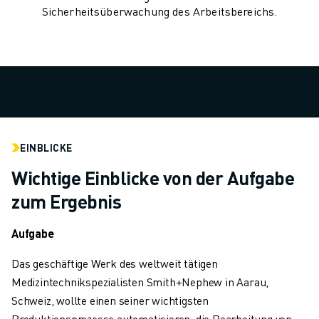
TECHNISCHE FERNUNTERSTÜTZUNG
Sicherheitsüberwachung des Arbeitsbereichs.
ERSATZTEILE
WIEDERAUFBEREITUNG
DIGITALE SERVICE TOOLS
E-STORE
DOWNLOAD CENTER » MYFANUC
TRAINING & AUSBILDUNG
FANUC AKADEMIE
EINBLICKE
BRANCHEN-LÖSUNGEN
Wichtige Einblicke von der Aufgabe
LÖSUNGEN FÜR DIE AUSBILDUNG
WORLDSKILLS & YOUNG TALENTS
zum Ergebnis
BILDUNGSVERANSTALTUNGEN
NEWS & MEDIA
Aufgabe
NEWS & MEDIA
Das geschäftige Werk des weltweit tätigen
EVENTS
Medizintechnikspezialisten Smith+Nephew in Aarau,
BILDUNGSVERANSTALTUNGEN
Schweiz, wollte einen seiner wichtigsten
ÜBER FANUC
Produktionsprozesse automatisieren: die Bearbeitung von