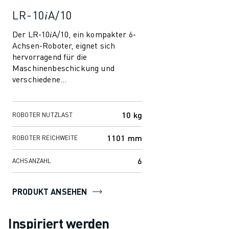
LR-10𝑖A/10
Der LR-10𝑖A/10, ein kompakter 6-
Achsen-Roboter, eignet sich
hervorragend für die
Maschinenbeschickung und
verschiedene
Kommissionieraufgaben, die häufig
in Lager und Logistik anfallen. Sein
schlank...
10 kg
ROBOTER NUTZLAST
1101 mm
ROBOTER REICHWEITE
6
ACHSANZAHL
PRODUKT ANSEHEN
Inspiriert werden