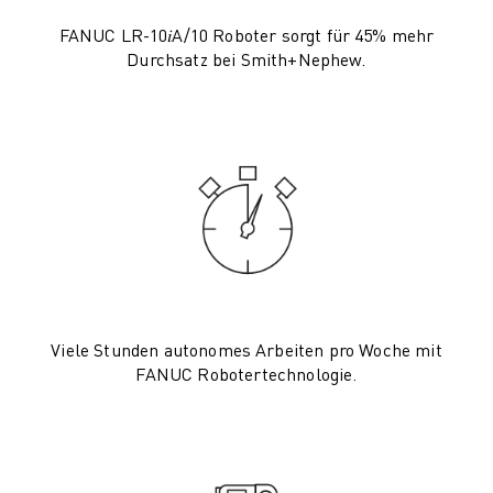
PRODUKTREGISTRIERUNG » FANUC PORTAL
FALLBEISPIELE
FANUC LR-10𝑖A/10 Roboter sorgt für 45% mehr
LÖSUNGEN
Durchsatz bei Smith+Nephew.
BRANCHEN
ALLE BRANCHEN
LUFT- UND RAUMFAHRT
AUTOMOBIL
ELEKTRISCHE FAHRZEUGE
ELEKTRONIK
LEBENSMITTEL UND GETRÄNKE
MEDIZIN
KUNSTSTOFFE
LAGERHALTUNG, LOGISTIK, POST & PAKET
Viele Stunden autonomes Arbeiten pro Woche mit
APPLIKATIONEN
FANUC Robotertechnologie.
ALLE APPLIKATIONEN
5-ACHS-BEARBEITUNG
LICHTBOGENSCHWEISSEN
MONTAGE