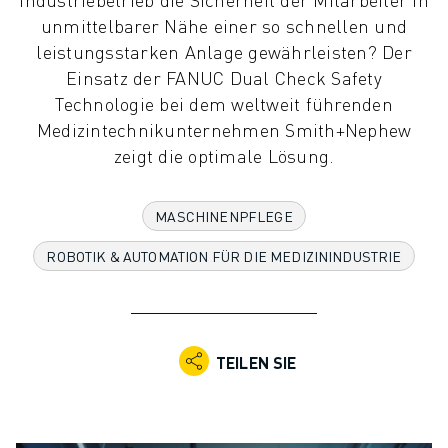
KOLLABORATIVE ROBOTER
unmittelbarer Nähe einer so schnellen und
ROBOTERPALETTE
leistungsstarken Anlage gewährleisten? Der
ROBOTER-STEUERUNGEN
Einsatz der FANUC Dual Check Safety
ROBOTER-ZUBEHÖR
Technologie bei dem weltweit führenden
ROBOTER-SOFTWARE
Medizintechnikunternehmen Smith+Nephew
SIMULATIONSSOFTWARE
zeigt die optimale Lösung.
ROBOTIK-PRODUKTE FÜR DEN BILDUNGSBEREICH
ROBOTER-AUTOMATISIERUNG
MASCHINENPFLEGE
KOMPAKTE CNC-BEARBEITUNGSZENTREN
ROBODRILL-FILTER
ROBOTIK & AUTOMATION FÜR DIE MEDIZININDUSTRIE
ROBODRILL KOMPAKTE CNC-BEARBEITUNGSZENTREN
ROBODRILL HARDWARE
ROBODRILL SOFTWARE
ROBODRILL VORBEUGENDE WARTUNG
TEILEN SIE
ROBODRILL NACHHALTIGKEIT
ROBODRILL ROBOTER-PAKET
ROBODRILL BILDUNGSPAKET