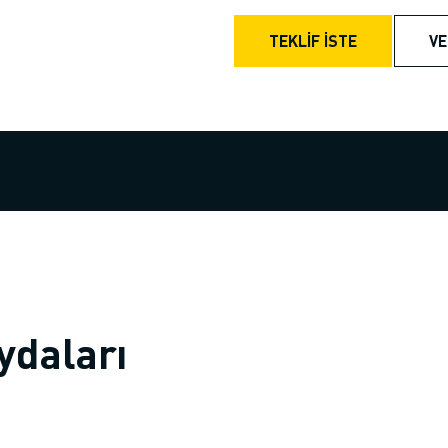
TEKLİF İSTE
VE
ydaları