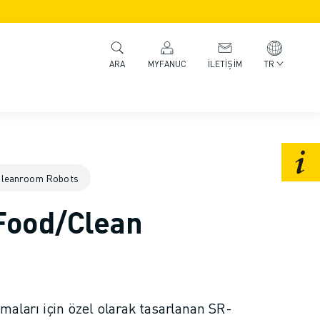
MYFANUC
İLETIŞIM
TR
ARA
Cleanroom Robots
 Food/Clean
maları için özel olarak tasarlanan SR-