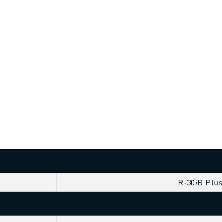
R-30𝑖B Plu