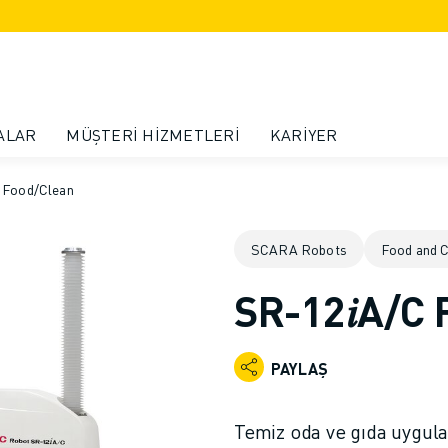
ALAR
MÜŞTERI HIZMETLERI
KARIYER
 Food/Clean
SCARA Robots
Food and 
SR-12𝑖A/C
PAYLAŞ
Temiz oda ve gıda uygula