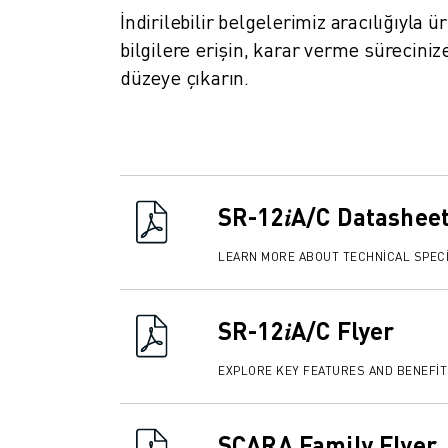
FANUC AKADEMI
İndirilebilir belgelerimiz aracılığıyla 
ENDÜSTRILER IÇIN ÇÖZÜMLER
bilgilere erişin, karar verme sürecini
EĞITIM IÇIN ÇÖZÜMLER
düzeye çıkarın.
WORLDSKILLS & GENÇ YETENEKLER
HABERLER & MEDYA
HABERLER & MEDYA
ETKINLIKLER
EĞITIM ETKINLIKLERI
SR-12𝑖A/C Datashee
FANUC HAKKINDA
FANUC HAKKINDA
LEARN MORE ABOUT TECHNICAL SPECI
AVRUPA'DA FANUC
LOKASYONLARIMIZ
SÜRDÜRÜLEBILIRLIK
SR-12𝑖A/C Flyer
KARIYER
FANUC ILE GELECEĞINIZI ŞEKILLENDIRIN
EXPLORE KEY FEATURES AND BENEFI
BIZE KATILIN » KARIYER PORTALI
İLETIŞIM
SCARA Family Flyer