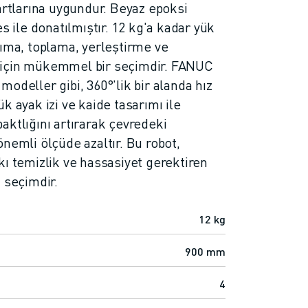
dartlarına uygundur. Beyaz epoksi
s ile donatılmıştır. 12 kg'a kadar yük
şıma, toplama, yerleştirme ve
 için mükemmel bir seçimdir. FANUC
odeller gibi, 360°'lik bir alanda hız
k ayak izi ve kaide tasarımı ile
aktlığını artırarak çevredeki
nemli ölçüde azaltır. Bu robot,
kı temizlik ve hassasiyet gerektiren
 seçimdir.
12 kg
900 mm
4