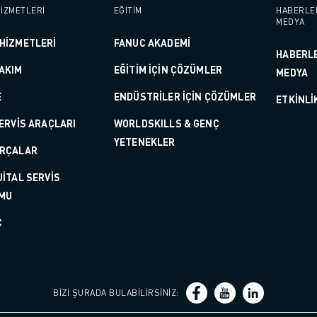
İZMETLERİ
EĞİTİM
HABERLE
MEDYA
HİZMETLERİ
FANUC AKADEMİ
HABERL
AKIM
EĞİTİM İÇİN ÇÖZÜMLER
MEDYA
E
ENDÜSTRİLER İÇİN ÇÖZÜMLER
ETKINLI
 SERVİS ARAÇLARI
WORLDSKILLS & GENÇ
YETENEKLER
ARÇALAR
JİTAL SERVİS
IOT)
MU
C
BIZI ŞURADA BULABILIRSINIZ
: