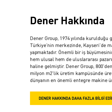
İLETIŞIM
LOKASYONLAR
KÜNYE
Dener Hakkında
Dener Group, 1974 yılında kurulduğu g
Türkiye'nin merkezinde, Kayseri'de ma
yapmaktadır. Önemli bir iş büyümesinin
hem ulusal hem de uluslararası pazard
haline gelmiştir. Dener Group, 800'den f
milyon m2'lik üretim kampüsünde üretti
dünyanın en önemli entegre makine üre
DENER HAKKINDA DAHA FAZLA BİLGİ EDİ