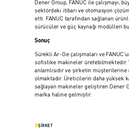
Dener Group, FANUC ile çalışmayı, büy
FANUC AKADEMI
sektördeki itibarı ve otomasyon çözüm
ENDÜSTRILER IÇIN ÇÖZÜMLER
etti. FANUC tarafından sağlanan ürünl
EĞITIM IÇIN ÇÖZÜMLER
WORLDSKILLS & GENÇ YETENEKLER
sürücüler ve güç kaynağı modülleri b
HABERLER & MEDYA
Sonuç
HABERLER & MEDYA
ETKINLIKLER
Sürekli Ar-Ge çalışmaları ve FANUC'u
EĞITIM ETKINLIKLERI
sofistike makineler üretebilmektedir. 
FANUC HAKKINDA
anlamlısıdır ve şirketin müşterilerine
FANUC HAKKINDA
olmaktadır. Üreticilerin daha yüksek ka
AVRUPA'DA FANUC
LOKASYONLARIMIZ
sağlayan makineler geliştiren Dener G
SÜRDÜRÜLEBILIRLIK
marka haline gelmiştir.
KARIYER
FANUC ILE GELECEĞINIZI ŞEKILLENDIRIN
BIZE KATILIN » KARIYER PORTALI
İLETIŞIM
ŞIRKET