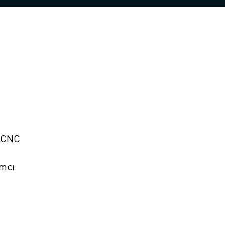
, CNC
ımcı