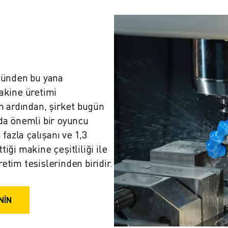
ünden bu yana 
kine üretimi 
 ardından, şirket bugün 
a önemli bir oyuncu 
azla çalışanı ve 1,3 
ği makine çeşitliliği ile 
tim tesislerinden biridir.
NİN