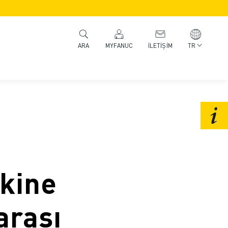
MYFANUC
İLETIŞIM
TR
ARA
kine
arası