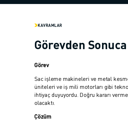
MALZEME TAŞIMA
BOYAMA
PALETLEME
KAVRAMLAR
PUNTA KAYNAĞI
GÖRSEL DENETIM
Görevden Sonuca
TEL EROZYON
VAKA ÇALIŞMALARI
MÜŞTERI HIZMETLERI
MÜŞTERI HIZMETLERI
Görev
FANUC PLANS
Sac işleme makineleri ve metal kesme
SAHA VE BAKIM
üniteleri ve iş mili motorları gibi tekno
UZAKTAN TEKNIK DESTEK
YEDEK PARÇALAR
ihtiyaç duyuyordu. Doğru kararı verme
YENILEME
olacaktı.
DIJITAL SERVIS ARAÇLARI
Çözüm
İNDIRME MERKEZI » MYFANUC
EĞITIM VE ÖĞRETIM