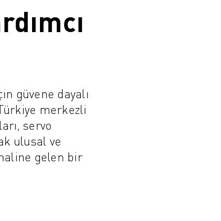
ardımcı
çin güvene dayalı
 Türkiye merkezli
arı, servo
ak ulusal ve
haline gelen bir