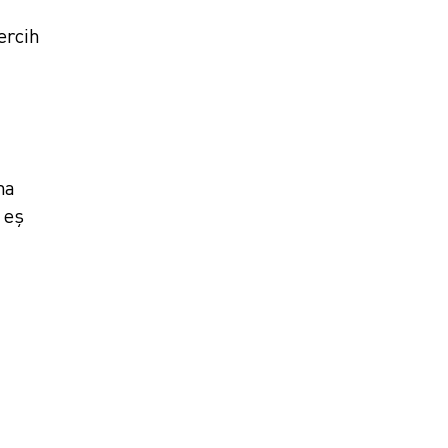
ercih
ha
 eş