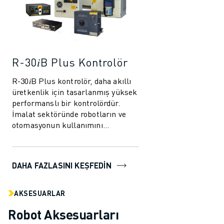
İLETIŞIM
LOKASYONLAR
KÜNYE
R-30𝑖B Plus Kontrolör
R-30𝑖B Plus kontrolör, daha akıllı
üretkenlik için tasarlanmış yüksek
performanslı bir kontrolördür.
İmalat sektöründe robotların ve
otomasyonun kullanımını
kolaylaştırmak üzere
geliştirilmiştir. B...
DAHA FAZLASINI KEŞFEDIN
AKSESUARLAR
Robot Aksesuarları