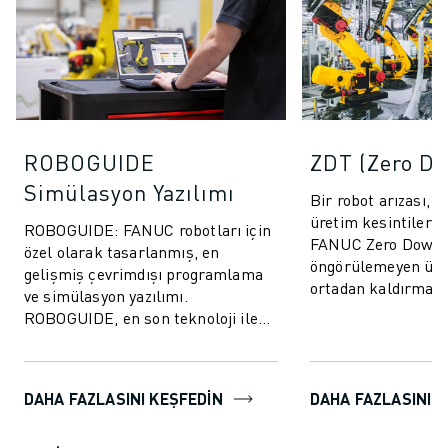
ROBOGUIDE
ZDT (Zero D
Simülasyon Yazılımı
Bir robot arızası, 
üretim kesintilerine
ROBOGUIDE: FANUC robotları için
FANUC Zero Down 
özel olarak tasarlanmış, en
öngörülemeyen üre
gelişmiş çevrimdışı programlama
ortadan kaldırmak
ve simülasyon yazılımı.
performansını artı
ROBOGUIDE, en son teknoloji ile
tasarlanm...
kullanıcılara robotları 3D olarak
kolayca oluştur...
DAHA FAZLASINI KEŞFEDİN
DAHA FAZLASINI K