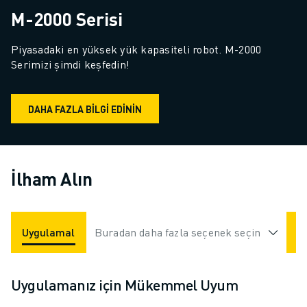
M-2000 Serisi
Piyasadaki en yüksek yük kapasiteli robot. M-2000 
Serimizi şimdi keşfedin!
DAHA FAZLA BILGI EDININ
İlham Alın
Uygulamalar
Buradan daha fazla seçenek seçin
Endüstriler
Uygulamanız için Mükemmel Uyum