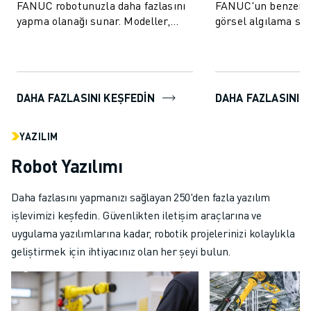
FANUC robotunuzla daha fazlasını
FANUC'un benzersi
yapma olanağı sunar. Modeller,
görsel algılama sis
9000 kg'a kadar bir dizi yük
üretimi daha hızlı, 
kapasitesini kapsar v...
da...
DAHA FAZLASINI KEŞFEDIN
DAHA FAZLASINI K
YAZILIM
Robot Yazılımı
Daha fazlasını yapmanızı sağlayan 250'den fazla yazılım
işlevimizi keşfedin. Güvenlikten iletişim araçlarına ve
uygulama yazılımlarına kadar, robotik projelerinizi kolaylıkla
geliştirmek için ihtiyacınız olan her şeyi bulun.