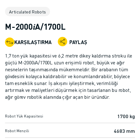
ENDÜSTRIYEL ROBOTLAR
Articulated Robots
İŞBIRLIKÇI ROBOTLAR
ROBOT YELPAZESI
M-2000𝑖A/1700L
ROBOT KONTROLÖRLERI
ROBOT AKSESUARLARI
KARŞILAŞTIRMA
PAYLAŞ
ROBOT YAZILIMI
SIMÜLASYON YAZILIMI
1,7 ton yük kapasitesi ve 6,2 metre dikey kaldırma stroku ile
EĞITIM AMAÇLI ROBOTIK ÜRÜNLERI
güçlü M-2000𝑖A/1700L uzun erişimli robot, büyük ve ağır
ROBOT OTOMASYONU
nesnelerin taşınmasında mükemmeldir. Bir arabanın tüm
gövdesini kolayca kaldırabilir ve konumlandırabilir, böylece
ARK KAYNAK ROBOTLARI
tam esneklik sunar. İş akışını iyileştirmek, verimliliği
EKLEMLI ROBOTLAR
artırmak ve maliyetleri düşürmek için tasarlanan bu robot,
ARC MATE SERISI
ağır görev robotik alanında çığır açan bir üründür.
M-900 SERISI
DELTA ROBOTLAR
1700 kg
Robot Yük Kapasitesi
GIDA VE TEMIZ ODA ROBOTLARI
BOYA ROBOTLARI
4683 mm
Robot Menzili
PALETLEME ROBOTLARI