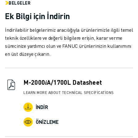
BELGELER
MALZEME TAŞIMA
BOYAMA
Ek Bilgi için İndirin
PALETLEME
PUNTA KAYNAĞI
İndirilebilir belgelerimiz aracılığıyla ürünlerimizle ilgili temel
GÖRSEL DENETIM
teknik özelliklere ve değerli bilgilere erişin, karar verme
TEL EROZYON
sürecinize yardımcı olun ve FANUC ürünlerinizin kullanımını
VAKA ÇALIŞMALARI
en üst düzeye çıkarın.
MÜŞTERI HIZMETLERI
MÜŞTERI HIZMETLERI
FANUC PLANS
M-2000𝑖A/1700L Datasheet
SAHA VE BAKIM
UZAKTAN TEKNIK DESTEK
LEARN MORE ABOUT TECHNICAL SPECIFICATIONS
YEDEK PARÇALAR
İNDIR
YENILEME
DIJITAL SERVIS ARAÇLARI
ÖNIZLEME
İNDIRME MERKEZI » MYFANUC
EĞITIM VE ÖĞRETIM