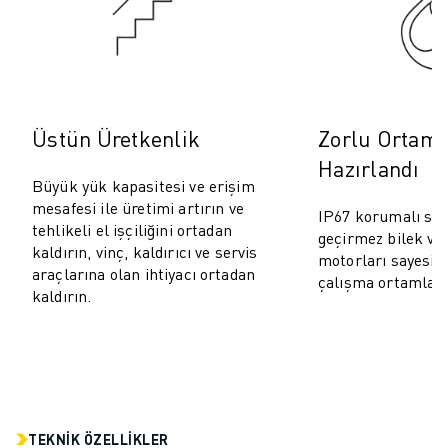
ROBOSHOT ÖNLEYICI BAKIM
ROBOSHOT TOPLAM SAHIP OLMA MALIYETI
TEL EROZYON MAKINELERI
ROBOCUT TEL EROZYON MAKINELERI
ROBOCUT DONANIM
ROBOCUT YAZILIMI
Üstün Üretkenlik
Zorlu Ortamla
ROBOCUT ÖNLEYICI BAKIM
Hazırlandı
ROBOCUT SÜRDÜRÜLEBILIRLIK
Büyük yük kapasitesi ve erişim
mesafesi ile üretimi artırın ve
IIOT ÇÖZÜMLERI
IP67 korumalı su 
tehlikeli el işçiliğini ortadan
AKILLI FABRIKA ÇÖZÜMLERI
geçirmez bilek ve
kaldırın, vinç, kaldırıcı ve servis
motorları sayesin
ÜRETIM VERIMLILIĞINI ARTIRMAK IÇIN AKILLI FABRIKA ÇÖZÜMLERI (
araçlarına olan ihtiyacı ortadan
çalışma ortamları i
ÜRÜN KAYDI » FANUC PORTAL
kaldırın.
VAKA ÇALIŞMALARI
ÇÖZÜMLER
ENDÜSTRILER
TÜM SEKTÖRLER
HAVACILIK
TEKNIK ÖZELLIKLER
OTOMOTIV