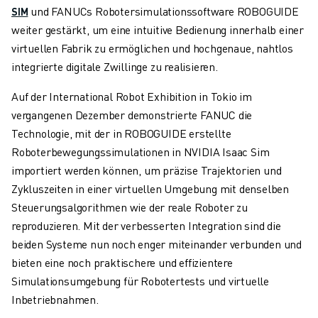
ELEKTRISCHE SPRITZGUSSMASCHINEN
und FANUCs Robotersimulationssoftware ROBOGUIDE
SIM
ROBOSHOT-FILTER
weiter gestärkt, um eine intuitive Bedienung innerhalb einer
ROBOSHOT ELEKTRISCHE SPRITZGUSSMASCHINEN
virtuellen Fabrik zu ermöglichen und hochgenaue, nahtlos
ROBOSHOT HARDWARE
integrierte digitale Zwillinge zu realisieren.
ROBOSHOT SOFTWARE
Auf der International Robot Exhibition in Tokio im
ROBOSHOT NACHHALTIGKEIT
vergangenen Dezember demonstrierte FANUC die
ROBOSHOT ROBOTER-PAKET
Technologie, mit der in ROBOGUIDE erstellte
ROBOSHOT VORBEUGENDE WARTUNG
Roboterbewegungssimulationen in NVIDIA Isaac Sim
ROBOSHOT TOTAL COST OF OWNERSHIP
importiert werden können, um präzise Trajektorien und
DRAHTERODIERMASCHINEN
Zykluszeiten in einer virtuellen Umgebung mit denselben
ROBOCUT DRAHTERODIERMASCHINEN
Steuerungsalgorithmen wie der reale Roboter zu
ROBOCUT HARDWARE
reproduzieren. Mit der verbesserten Integration sind die
ROBOCUT SOFTWARE
beiden Systeme nun noch enger miteinander verbunden und
ROBOCUT VORBEUGENDE WARTUNG
bieten eine noch praktischere und effizientere
ROBOCUT NACHHALTIGKEIT
Simulationsumgebung für Robotertests und virtuelle
IIOT-LÖSUNGEN
Inbetriebnahmen.
INTELLIGENTE FABRIKLÖSUNGEN