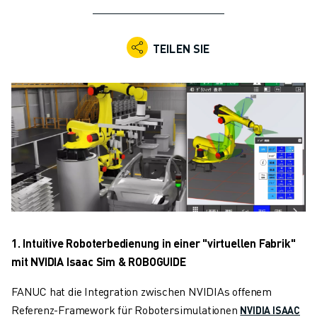
KOLLABORATIVE ROBOTER
ROBOTERPALETTE
ROBOTER-STEUERUNGEN
TEILEN SIE
ROBOTER-ZUBEHÖR
ROBOTER-SOFTWARE
SIMULATIONSSOFTWARE
ROBOTIK-PRODUKTE FÜR DEN BILDUNGSBEREICH
ROBOTER-AUTOMATISIERUNG
KOMPAKTE CNC-BEARBEITUNGSZENTREN
ROBODRILL-FILTER
ROBODRILL KOMPAKTE CNC-BEARBEITUNGSZENTREN
ROBODRILL HARDWARE
ROBODRILL SOFTWARE
1. Intuitive Roboterbedienung in einer "virtuellen Fabrik"
ROBODRILL VORBEUGENDE WARTUNG
mit NVIDIA Isaac Sim & ROBOGUIDE
ROBODRILL NACHHALTIGKEIT
ROBODRILL ROBOTER-PAKET
FANUC hat die Integration zwischen NVIDIAs offenem
ROBODRILL BILDUNGSPAKET
Referenz-Framework für Robotersimulationen
NVIDIA ISAAC