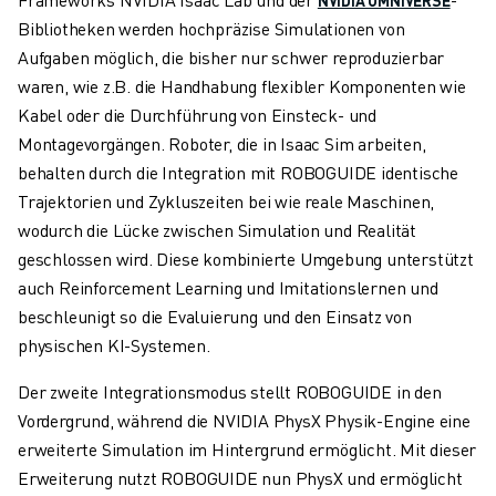
CNC-SCHLEIFEN
Bibliotheken werden hochpräzise Simulationen von
CNC-FRÄSEN
Aufgaben möglich, die bisher nur schwer reproduzierbar
CNC-DREHEN
waren, wie z.B. die Handhabung flexibler Komponenten wie
HOCHGESCHWINDIGKEITSBOHREN UND -GEWINDESCHNEIDEN
Kabel oder die Durchführung von Einsteck- und
SPRITZGUSS
Montagevorgängen. Roboter, die in Isaac Sim arbeiten,
MASCHINENBEDIENUNG
behalten durch die Integration mit ROBOGUIDE identische
MATERIALHANDHABUNG
Trajektorien und Zykluszeiten bei wie reale Maschinen,
LACKIEREN
wodurch die Lücke zwischen Simulation und Realität
PALETTIEREN
geschlossen wird. Diese kombinierte Umgebung unterstützt
PUNKTSCHWEISSEN
auch Reinforcement Learning und Imitationslernen und
VISION INSPEKTION
beschleunigt so die Evaluierung und den Einsatz von
DRAHTERODIERMASCHINE
physischen KI-Systemen.
FALLBEISPIELE
Der zweite Integrationsmodus stellt ROBOGUIDE in den
KUNDENDIENST
Vordergrund, während die NVIDIA PhysX Physik-Engine eine
KUNDENBETREUUNG
erweiterte Simulation im Hintergrund ermöglicht. Mit dieser
FANUC PLANS
Erweiterung nutzt ROBOGUIDE nun PhysX und ermöglicht
FIELD & WARTUNG