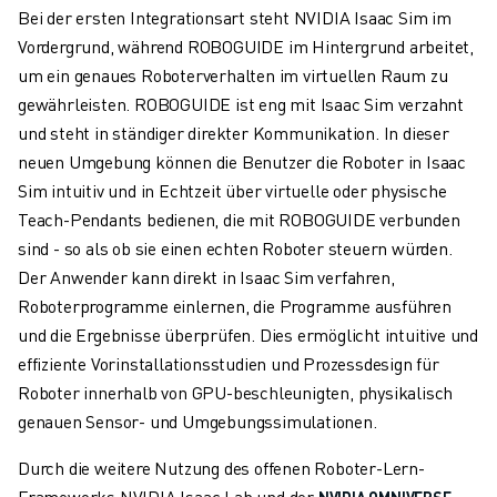
PRODUKTREGISTRIERUNG » FANUC PORTAL
Bei der ersten Integrationsart steht NVIDIA Isaac Sim im
FALLBEISPIELE
Vordergrund, während ROBOGUIDE im Hintergrund arbeitet,
LÖSUNGEN
um ein genaues Roboterverhalten im virtuellen Raum zu
BRANCHEN
gewährleisten. ROBOGUIDE ist eng mit Isaac Sim verzahnt
ALLE BRANCHEN
und steht in ständiger direkter Kommunikation. In dieser
LUFT- UND RAUMFAHRT
neuen Umgebung können die Benutzer die Roboter in Isaac
AUTOMOBIL
Sim intuitiv und in Echtzeit über virtuelle oder physische
ELEKTRISCHE FAHRZEUGE
Teach-Pendants bedienen, die mit ROBOGUIDE verbunden
ELEKTRONIK
sind - so als ob sie einen echten Roboter steuern würden.
LEBENSMITTEL UND GETRÄNKE
Der Anwender kann direkt in Isaac Sim verfahren,
MEDIZIN
Roboterprogramme einlernen, die Programme ausführen
KUNSTSTOFFE
und die Ergebnisse überprüfen. Dies ermöglicht intuitive und
LAGERHALTUNG, LOGISTIK, POST & PAKET
effiziente Vorinstallationsstudien und Prozessdesign für
APPLIKATIONEN
Roboter innerhalb von GPU-beschleunigten, physikalisch
ALLE APPLIKATIONEN
genauen Sensor- und Umgebungssimulationen.
5-ACHS-BEARBEITUNG
LICHTBOGENSCHWEISSEN
Durch die weitere Nutzung des offenen Roboter-Lern-
MONTAGE
Frameworks NVIDIA Isaac Lab und der
-
NVIDIA OMNIVERSE