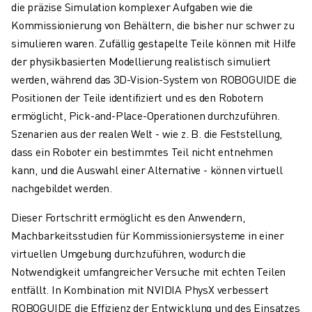
die präzise Simulation komplexer Aufgaben wie die
TECHNISCHE FERNUNTERSTÜTZUNG
Kommissionierung von Behältern, die bisher nur schwer zu
ERSATZTEILE
simulieren waren. Zufällig gestapelte Teile können mit Hilfe
WIEDERAUFBEREITUNG
der physikbasierten Modellierung realistisch simuliert
DIGITALE SERVICE TOOLS
werden, während das 3D-Vision-System von ROBOGUIDE die
E-STORE
Positionen der Teile identifiziert und es den Robotern
DOWNLOAD CENTER » MYFANUC
ermöglicht, Pick-and-Place-Operationen durchzuführen.
TRAINING & AUSBILDUNG
Szenarien aus der realen Welt - wie z. B. die Feststellung,
FANUC AKADEMIE
dass ein Roboter ein bestimmtes Teil nicht entnehmen
BRANCHEN-LÖSUNGEN
kann, und die Auswahl einer Alternative - können virtuell
LÖSUNGEN FÜR DIE AUSBILDUNG
nachgebildet werden.
WORLDSKILLS & YOUNG TALENTS
BILDUNGSVERANSTALTUNGEN
Dieser Fortschritt ermöglicht es den Anwendern,
NEWS & MEDIA
Machbarkeitsstudien für Kommissioniersysteme in einer
NEWS & MEDIA
virtuellen Umgebung durchzuführen, wodurch die
EVENTS
Notwendigkeit umfangreicher Versuche mit echten Teilen
BILDUNGSVERANSTALTUNGEN
entfällt. In Kombination mit NVIDIA PhysX verbessert
ÜBER FANUC
ROBOGUIDE die Effizienz der Entwicklung und des Einsatzes