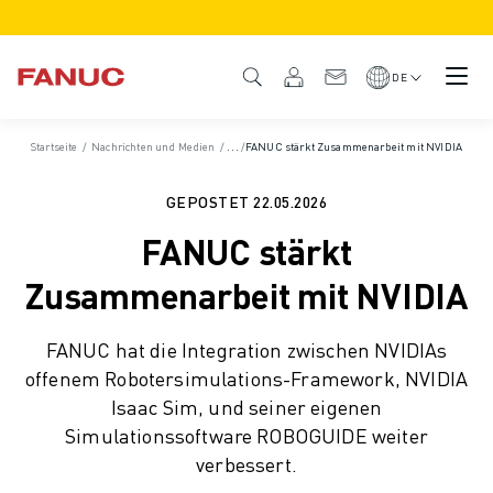
PRODUKTE
PRODUKTÜBERSICHT
DE
CNC & ANTRIEBE
CNC-FILTER
Startseite
/
Nachrichten und Medien
/
News und Pressemitteilungen
/
FANUC stärkt Zusammenarbeit mit NVIDIA
/
Pressemitteilunge
CNC-SYSTEME
ANTRIEBE
GEPOSTET
22.05.2026
E/A-SYSTEM
FANUC stärkt
CNC-FUNKTIONEN/OPTIONEN
INDIVIDUALISIERUNG
Zusammenarbeit mit NVIDIA
SIMULATION - DIGITALER ZWILLING
CNC-NACHHALTIGKEIT
FANUC hat die Integration zwischen NVIDIAs
CNC-PRODUKTE FÜR DEN BILDUNGSBEREICH
offenem Robotersimulations-Framework, NVIDIA
RETROFIT LÖSUNGEN
Isaac Sim, und seiner eigenen
ROBOTER
Simulationssoftware ROBOGUIDE weiter
ROBOTERFILTER
verbessert.
INDUSTRIEROBOTER