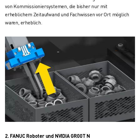
ÜBER FANUC
von Kommissioniersystemen, die bisher nur mit
FANUC IN EUROPA
erheblichem Zeitaufwand und Fachwissen vor Ort möglich
UNSERE STANDORTE
waren, erheblich.
NACHHALTIGKEIT
KARRIERE
GESTALTEN SIE IHRE ZUKUNFT MIT FANUC
JETZT BEWERBEN » KARRIEREPORTAL
KONTAKT
KONTAKT
STANDORTE
IMPRESSUM
2. FANUC Roboter und NVIDIA GR00T N