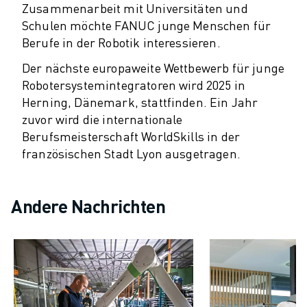
Zusammenarbeit mit Universitäten und
TECHNISCHE FERNUNTERSTÜTZUNG
Schulen möchte FANUC junge Menschen für
ERSATZTEILE
Berufe in der Robotik interessieren.
WIEDERAUFBEREITUNG
DIGITALE SERVICE TOOLS
Der nächste europaweite Wettbewerb für junge
E-STORE
Robotersystemintegratoren wird 2025 in
DOWNLOAD CENTER » MYFANUC
Herning, Dänemark, stattfinden. Ein Jahr
TRAINING & AUSBILDUNG
zuvor wird die internationale
FANUC AKADEMIE
Berufsmeisterschaft WorldSkills in der
französischen Stadt Lyon ausgetragen.
BRANCHEN-LÖSUNGEN
LÖSUNGEN FÜR DIE AUSBILDUNG
WORLDSKILLS & YOUNG TALENTS
Andere Nachrichten
BILDUNGSVERANSTALTUNGEN
NEWS & MEDIA
NEWS & MEDIA
EVENTS
BILDUNGSVERANSTALTUNGEN
ÜBER FANUC