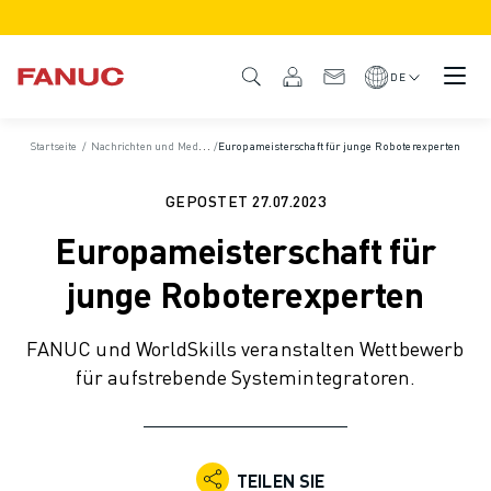
PRODUKTE
PRODUKTÜBERSICHT
DE
CNC & ANTRIEBE
CNC-FILTER
Startseite
/
Nachrichten und Medien
/
/
Europameisterschaft für junge Roboterexperten
News und Pressemitteilungen
/
Pressemitteilunge
CNC-SYSTEME
ANTRIEBE
GEPOSTET
27.07.2023
E/A-SYSTEM
Europameisterschaft für
CNC-FUNKTIONEN/OPTIONEN
INDIVIDUALISIERUNG
junge Roboterexperten
SIMULATION - DIGITALER ZWILLING
CNC-NACHHALTIGKEIT
FANUC und WorldSkills veranstalten Wettbewerb
CNC-PRODUKTE FÜR DEN BILDUNGSBEREICH
für aufstrebende Systemintegratoren.
RETROFIT LÖSUNGEN
ROBOTER
ROBOTERFILTER
INDUSTRIEROBOTER
TEILEN SIE