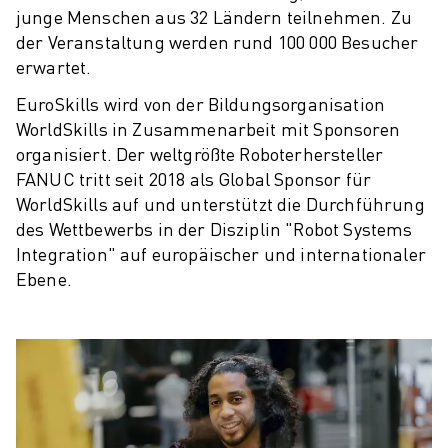
PRODUKTREGISTRIERUNG » FANUC PORTAL
junge Menschen aus 32 Ländern teilnehmen. Zu
FALLBEISPIELE
der Veranstaltung werden rund 100 000 Besucher
LÖSUNGEN
erwartet.
BRANCHEN
EuroSkills wird von der Bildungsorganisation
ALLE BRANCHEN
WorldSkills in Zusammenarbeit mit Sponsoren
LUFT- UND RAUMFAHRT
organisiert. Der weltgrößte Roboterhersteller
AUTOMOBIL
FANUC tritt seit 2018 als Global Sponsor für
ELEKTRISCHE FAHRZEUGE
WorldSkills auf und unterstützt die Durchführung
ELEKTRONIK
des Wettbewerbs in der Disziplin "Robot Systems
LEBENSMITTEL UND GETRÄNKE
Integration" auf europäischer und internationaler
MEDIZIN
Ebene.
KUNSTSTOFFE
LAGERHALTUNG, LOGISTIK, POST & PAKET
APPLIKATIONEN
ALLE APPLIKATIONEN
5-ACHS-BEARBEITUNG
LICHTBOGENSCHWEISSEN
MONTAGE