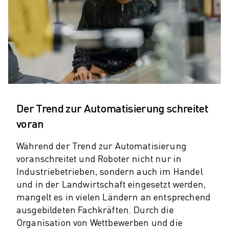
CNC-SCHLEIFEN
CNC-FRÄSEN
CNC-DREHEN
HOCHGESCHWINDIGKEITSBOHREN UND -GEWINDESCHNEIDEN
SPRITZGUSS
MASCHINENBEDIENUNG
MATERIALHANDHABUNG
LACKIEREN
Der Trend zur Automatisierung schreitet
PALETTIEREN
voran
PUNKTSCHWEISSEN
VISION INSPEKTION
Während der Trend zur Automatisierung
DRAHTERODIERMASCHINE
voranschreitet und Roboter nicht nur in
FALLBEISPIELE
Industriebetrieben, sondern auch im Handel
und in der Landwirtschaft eingesetzt werden,
KUNDENDIENST
mangelt es in vielen Ländern an entsprechend
KUNDENBETREUUNG
ausgebildeten Fachkräften. Durch die
FANUC PLANS
Organisation von Wettbewerben und die
FIELD & WARTUNG