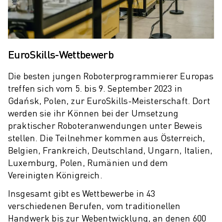
ELEKTRISCHE SPRITZGUSSMASCHINEN
ROBOSHOT-FILTER
ROBOSHOT ELEKTRISCHE SPRITZGUSSMASCHINEN
ROBOSHOT HARDWARE
EuroSkills-Wettbewerb
ROBOSHOT SOFTWARE
ROBOSHOT NACHHALTIGKEIT
Die besten jungen Roboterprogrammierer Europas
ROBOSHOT ROBOTER-PAKET
treffen sich vom 5. bis 9. September 2023 in
ROBOSHOT VORBEUGENDE WARTUNG
Gdańsk, Polen, zur EuroSkills-Meisterschaft. Dort
ROBOSHOT TOTAL COST OF OWNERSHIP
werden sie ihr Können bei der Umsetzung
DRAHTERODIERMASCHINEN
praktischer Roboteranwendungen unter Beweis
ROBOCUT DRAHTERODIERMASCHINEN
stellen. Die Teilnehmer kommen aus Österreich,
ROBOCUT HARDWARE
Belgien, Frankreich, Deutschland, Ungarn, Italien,
ROBOCUT SOFTWARE
Luxemburg, Polen, Rumänien und dem
ROBOCUT VORBEUGENDE WARTUNG
Vereinigten Königreich.
ROBOCUT NACHHALTIGKEIT
Insgesamt gibt es Wettbewerbe in 43
IIOT-LÖSUNGEN
verschiedenen Berufen, vom traditionellen
INTELLIGENTE FABRIKLÖSUNGEN
Handwerk bis zur Webentwicklung, an denen 600