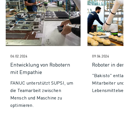
ÜBER FANUC
FANUC IN EUROPA
UNSERE STANDORTE
NACHHALTIGKEIT
KARRIERE
GESTALTEN SIE IHRE ZUKUNFT MIT FANUC
JETZT BEWERBEN » KARRIEREPORTAL
KONTAKT
06.02.2024
09.04.2024
KONTAKT
Entwicklung von Robotern
Roboter in der 
STANDORTE
mit Empathie
"Bakisto" entlast
IMPRESSUM
FANUC unterstützt SUPSI, um
Mitarbeiter und r
die Teamarbeit zwischen
Lebensmittelver
Mensch und Maschine zu
optimieren.