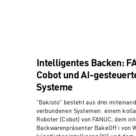
ÜBER FANUC
FANUC IN EUROPA
UNSERE STANDORTE
NACHHALTIGKEIT
KARRIERE
GESTALTEN SIE IHRE ZUKUNFT MIT FANUC
JETZT BEWERBEN » KARRIEREPORTAL
KONTAKT
Intelligentes Backen: 
KONTAKT
Cobot und AI-gesteuert
STANDORTE
IMPRESSUM
Systeme
"Bakisto" besteht aus drei miteinan
verbundenen Systemen: einem kolla
Roboter (Cobot) von FANUC, dem int
Backwarenpräsenter BakeOff i von W