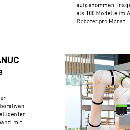
aufgenommen. Insg
als 100 Modelle im 
Roboter pro Monat.
FANUC
e
der
borativen
elligenten
anzl mit