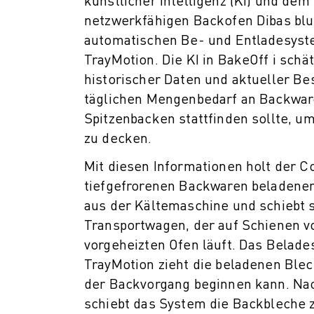
künstlicher Intelligenz (KI) und dem
netzwerkfähigen Backofen Dibas bl
automatischen Be- und Entladesys
TrayMotion. Die KI in BakeOff i schät
historischer Daten und aktueller B
täglichen Mengenbedarf an Backwa
Spitzenbacken stattfinden sollte, u
zu decken.
Mit diesen Informationen holt der Co
tiefgefrorenen Backwaren beladene
aus der Kältemaschine und schiebt s
Transportwagen, der auf Schienen 
vorgeheizten Ofen läuft. Das Belad
TrayMotion zieht die beladenen Blec
der Backvorgang beginnen kann. N
schiebt das System die Backbleche 