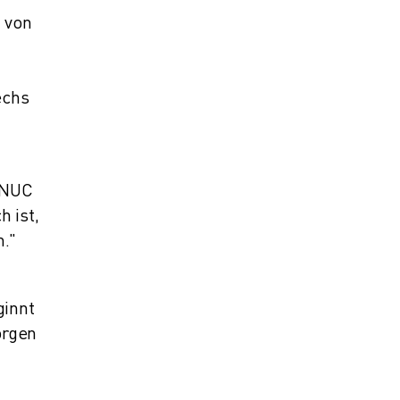
n von
echs
FANUC
 ist,
n."
ginnt
orgen