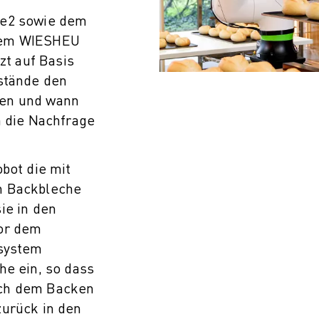
ue2 sowie dem
tem WIESHEU
zt auf Basis
estände den
ren und wann
m die Nachfrage
bot die mit
n Backbleche
ie in den
vor dem
esystem
he ein, so dass
ach dem Backen
zurück in den