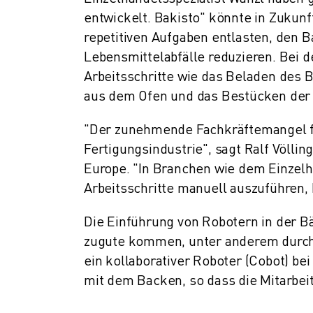
PRODUKTREGISTRIERUNG » FANUC PORTAL
entwickelt. Bakisto" könnte in Zukun
FALLBEISPIELE
repetitiven Aufgaben entlasten, den 
LÖSUNGEN
Lebensmittelabfälle reduzieren. Bei
BRANCHEN
ALLE BRANCHEN
Arbeitsschritte wie das Beladen des
LUFT- UND RAUMFAHRT
aus dem Ofen und das Bestücken der
AUTOMOBIL
"Der zunehmende Fachkräftemangel fö
ELEKTRISCHE FAHRZEUGE
ELEKTRONIK
Fertigungsindustrie", sagt Ralf Völli
LEBENSMITTEL UND GETRÄNKE
Europe. "In Branchen wie dem Einzelh
MEDIZIN
Arbeitsschritte manuell auszuführen,
KUNSTSTOFFE
LAGERHALTUNG, LOGISTIK, POST & PAKET
Die Einführung von Robotern in der Bä
APPLIKATIONEN
zugute kommen, unter anderem durch at
ALLE APPLIKATIONEN
ein kollaborativer Roboter (Cobot) 
5-ACHS-BEARBEITUNG
mit dem Backen, so dass die Mitarbei
LICHTBOGENSCHWEISSEN
MONTAGE