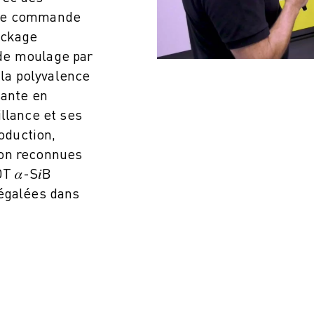
 de commande
ockage
de moulage par
 la polyvalence
sante en
llance et ses
roduction,
sion reconnues
 𝛼-S𝑖B
ITÉ DE LA PRODUCTION (IOT)
négalées dans