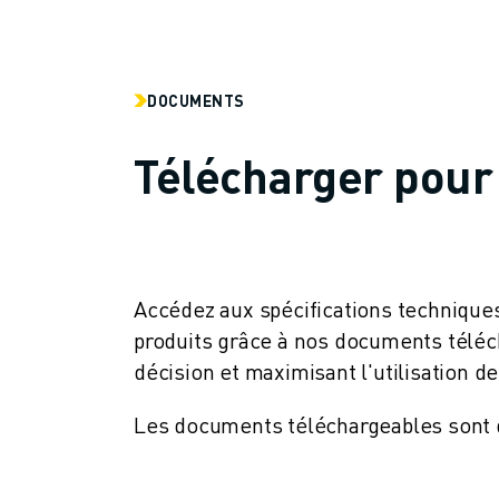
REJOIGNEZ-NOUS
CONTACT
CONTACT
LOCALISATION DES SITES
DOCUMENTS
IMPRESSION
Télécharger pour 
Accédez aux spécifications techniques
produits grâce à nos documents télécha
décision et maximisant l'utilisation d
Les documents téléchargeables sont di