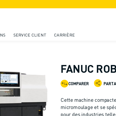
ONS
SERVICE CLIENT
CARRIÈRE
FANUC ROBO
COMPARER
PART
Cette machine compacte 
micromoulage et se spéci
pour des industries telles