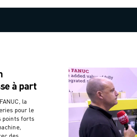
n
se à part
 FANUC, la
ries pour le
 points forts
machine,
vec des