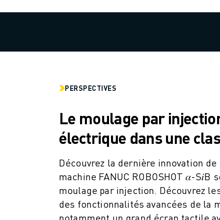
ROBOTS SCARA
CENTRES D'USINAGE CNC COMPACTS
RECHERCHE DE ROBODRILL
ROBODRILL CENTRES D'USINAGE CNC COMPACTS
ROBODRILL MATÉRIEL
LOGICIEL ROBODRILL
ROBODRILL MAINTENANCE PRÉVENTIVE
PERSPECTIVES
DURABILITÉ DU ROBODRILL
ROBODRILL ENSEMBLE DE ROBOTS
Le moulage par injectio
ROBODRILL KIT PÉDAGOGIQUE
MACHINES DE MOULAGE PAR INJECTION ÉLECTRIQUES
électrique dans une clas
RECHERCHE DE ROBOSHOT
ROBOSHOT MACHINES DE MOULAGE PAR INJECTION ÉLECTRIQUES
Découvrez la dernière innovation de
ROBOSHOT MATÉRIEL
machine FANUC ROBOSHOT 𝛼-S𝑖B se
LOGICIEL ROBOSHOT
moulage par injection. Découvrez les
DURABILITÉ DU ROBOSHOT
des fonctionnalités avancées de la 
ROBOSHOT ENSEMBLE DE ROBOTS
notamment un grand écran tactile a