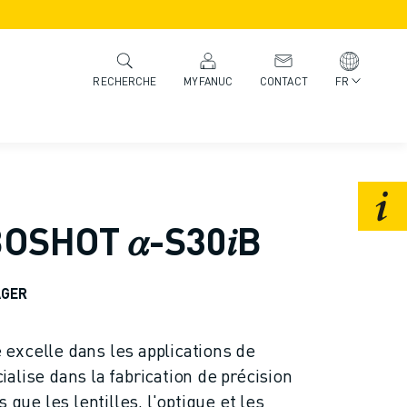
MYFANUC
CONTACT
FR
RECHERCHE
SHOT 𝛼-S30𝑖B
AGER
excelle dans les applications de
alise dans la fabrication de précision
 que les lentilles, l'optique et les