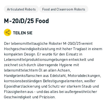
KOLLABORATIVE ROBOTER
Articulated Robots
Food and Cleanroom Robots
ROBOTERPALETTE
ROBOTER-STEUERUNGEN
M-20𝑖D/25 Food
ROBOTER-ZUBEHÖR
ROBOTER-SOFTWARE
TEILEN SIE
SIMULATIONSSOFTWARE
ROBOTIK-PRODUKTE FÜR DEN BILDUNGSBEREICH
Der lebensmitteltaugliche Roboter M-20𝑖D/25 vereint
ROBOTER-AUTOMATISIERUNG
Hochgeschwindigkeitsleistung mit hoher Traglast in einem
KOMPAKTE CNC-BEARBEITUNGSZENTREN
kompakten Design. Er wurde für den Einsatz in
Lebensmittelproduktionsumgebungen entwickelt und
ROBODRILL-FILTER
zeichnet sich durch überragende Hygiene mit
ROBODRILL KOMPAKTE CNC-BEARBEITUNGSZENTREN
lebensmittelechtem Öl an allen Achsen,
ROBODRILL HARDWARE
Handgelenksflanschen aus Edelstahl, Motorabdeckungen,
ROBODRILL SOFTWARE
korrosionsbeständigen Befestigungselementen, weißer
ROBODRILL VORBEUGENDE WARTUNG
Epoxidharzlackierung und Schutz vor starkem Staub und
Flüssigkeiten aus - und das alles bei außergewöhnlicher
ROBODRILL NACHHALTIGKEIT
Geschwindigkeit und Präzision.
ROBODRILL ROBOTER-PAKET
ROBODRILL BILDUNGSPAKET