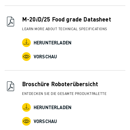
ÜBER FANUC
FANUC IN EUROPA
UNSERE STANDORTE
M-20𝑖D/25 Food grade Datasheet
NACHHALTIGKEIT
LEARN MORE ABOUT TECHNICAL SPECIFICATIONS
KARRIERE
GESTALTEN SIE IHRE ZUKUNFT MIT FANUC
HERUNTERLADEN
JETZT BEWERBEN » KARRIEREPORTAL
KONTAKT
VORSCHAU
KONTAKT
STANDORTE
IMPRESSUM
Broschüre Roboterübersicht
ENTDECKEN SIE DIE GESAMTE PRODUKTPALETTE
HERUNTERLADEN
VORSCHAU