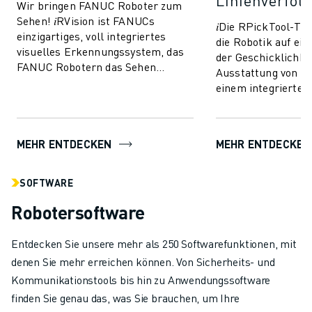
Linienverfol
Wir bringen FANUC Roboter zum
Sehen! 𝑖RVision ist FANUCs
𝑖Die RPickTool-Te
einzigartiges, voll integriertes
die Robotik auf ei
visuelles Erkennungssystem, das
der Geschicklichkei
FANUC Robotern das Sehen
Ausstattung von R
ermöglicht und die Produktion
einem integrierten
schneller, intellig...
Bildverarbeitungs
sie eine Art "Auge-
MEHR ENTDECKEN
MEHR ENTDECKEN
SOFTWARE
Robotersoftware
Entdecken Sie unsere mehr als 250 Softwarefunktionen, mit
denen Sie mehr erreichen können. Von Sicherheits- und
Kommunikationstools bis hin zu Anwendungssoftware
finden Sie genau das, was Sie brauchen, um Ihre