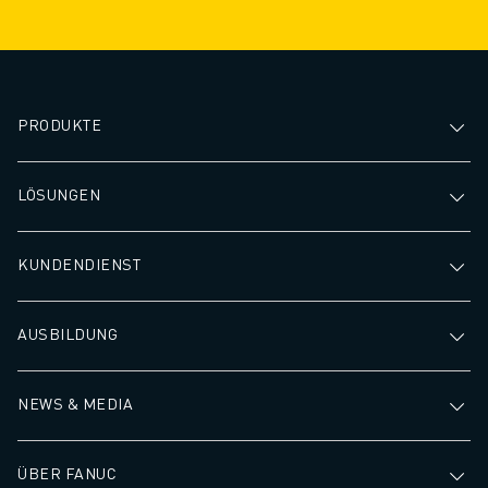
Produktionsprozess.
zu gewährleisten
minimieren, was 
höheren Durchsa
schnelleren Bear
führt.
PRODUKTE
LÖSUNGEN
KUNDENDIENST
AUSBILDUNG
NEWS & MEDIA
ÜBER FANUC