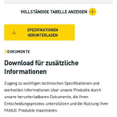
TECHNISCHE FERNUNTERSTÜTZUNG
ERSATZTEILE
VOLLSTÄNDIGE TABELLE ANZEIGEN
WIEDERAUFBEREITUNG
DIGITALE SERVICE TOOLS
SPEZIFIKATIONEN
E-STORE
HERUNTERLADEN
DOWNLOAD CENTER » MYFANUC
TRAINING & AUSBILDUNG
FANUC AKADEMIE
DOKUMENTE
BRANCHEN-LÖSUNGEN
Download für zusätzliche
LÖSUNGEN FÜR DIE AUSBILDUNG
Informationen
WORLDSKILLS & YOUNG TALENTS
BILDUNGSVERANSTALTUNGEN
Zugang zu wichtigen technischen Spezifikationen und
NEWS & MEDIA
wertvollen Informationen über unsere Produkte durch
NEWS & MEDIA
unsere herunterladbaren Dokumente, die Ihren
EVENTS
Entscheidungsprozess unterstützen und die Nutzung Ihrer
BILDUNGSVERANSTALTUNGEN
FANUC Produkte maximieren.
ÜBER FANUC