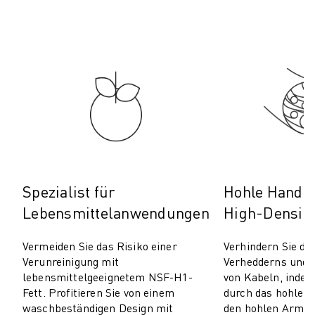
PRODUKTREGISTRIERUNG » FANUC PORTAL
FALLBEISPIELE
LÖSUNGEN
BRANCHEN
ALLE BRANCHEN
LUFT- UND RAUMFAHRT
AUTOMOBIL
ELEKTRISCHE FAHRZEUGE
ELEKTRONIK
LEBENSMITTEL UND GETRÄNKE
MEDIZIN
Spezialist für
Hohle Handge
KUNSTSTOFFE
Lebensmittelanwendungen
High-Densit
LAGERHALTUNG, LOGISTIK, POST & PAKET
APPLIKATIONEN
Vermeiden Sie das Risiko einer
Verhindern Sie di
ALLE APPLIKATIONEN
Verunreinigung mit
Verhedderns und 
5-ACHS-BEARBEITUNG
lebensmittelgeeignetem NSF-H1-
von Kabeln, indem
Fett. Profitieren Sie von einem
durch das hohle 
LICHTBOGENSCHWEISSEN
waschbeständigen Design mit
den hohlen Arm d
MONTAGE