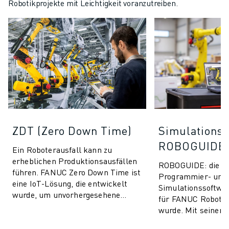
Robotikprojekte mit Leichtigkeit voranzutreiben.
ZDT (Zero Down Time)
Simulationss
ROBOGUIDE
Ein Roboterausfall kann zu
erheblichen Produktionsausfällen
ROBOGUIDE: die ult
führen. FANUC Zero Down Time ist
Programmier- und
eine IoT-Lösung, die entwickelt
Simulationssoftware
wurde, um unvorhergesehene
für FANUC Roboter
Produktionsausfälle zu vermeiden
wurde. Mit seiner i
und die Leis...
Technologie ermögl