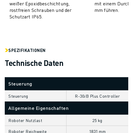
weißer Epoxidbeschichtung,
mit einem Durchm
CNC-SCHLEIFEN
rostfreien Schrauben und der
mm führen.
CNC-FRÄSEN
Schutzart IP65.
CNC-DREHEN
HOCHGESCHWINDIGKEITSBOHREN UND -GEWINDESCHNEIDEN
SPRITZGUSS
MASCHINENBEDIENUNG
SPEZIFIKATIONEN
MATERIALHANDHABUNG
LACKIEREN
Technische Daten
PALETTIEREN
PUNKTSCHWEISSEN
Steuerung
VISION INSPEKTION
DRAHTERODIERMASCHINE
Steuerung
R-30𝑖B Plus Controller
FALLBEISPIELE
KUNDENDIENST
Allgemeine Eigenschaften
KUNDENBETREUUNG
Roboter Nutzlast
25 kg
FANUC PLANS
FIELD & WARTUNG
Roboter Reichweite
1831 mm