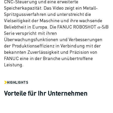
CNC-Steuerung und eine erweiterte
CNC-SCHLEIFEN
Speicherkapazität. Das Video zeigt ein Metall-
CNC-FRÄSEN
Spritzgussverfahren und unterstreicht die
CNC-DREHEN
Vielseitigkeit der Maschine und ihre wachsende
HOCHGESCHWINDIGKEITSBOHREN UND -GEWINDESCHNEIDEN
Beliebtheit in Europa. Die FANUC ROBOSHOT 𝛼-S𝑖B
SPRITZGUSS
Serie verspricht mit ihren
MASCHINENBEDIENUNG
Überwachungsfunktionen und Verbesserungen
MATERIALHANDHABUNG
der Produktionseffizienz in Verbindung mit der
LACKIEREN
bekannten Zuverlässigkeit und Präzision von
PALETTIEREN
FANUC eine in der Branche unübertroffene
Leistung.
PUNKTSCHWEISSEN
VISION INSPEKTION
DRAHTERODIERMASCHINE
HIGHLIGHTS
FALLBEISPIELE
KUNDENDIENST
Vorteile für Ihr Unternehmen
KUNDENBETREUUNG
FANUC PLÄNE
FIELD & WARTUNG