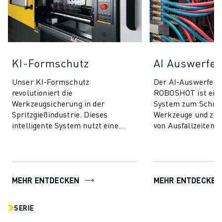
KI-Formschutz
AI Auswerfer
Unser KI-Formschutz
Der AI-Auswerfers
revolutioniert die
ROBOSHOT ist ein
Werkzeugsicherung in der
System zum Schutz
Spritzgießindustrie. Dieses
Werkzeuge und zur
intelligente System nutzt eine
von Ausfallzeiten. 
fortschrittliche Technologie zur
Technologie nutzt d
Drehmomentsteuerung, um Ihre
Drehmomentsteueru
Form sowohl ...
MEHR ENTDECKEN
MEHR ENTDECKEN
SERIE