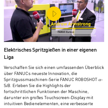
PRODUKTREGISTRIERUNG » FANUC PORTAL
FALLBEISPIELE
LÖSUNGEN
BRANCHEN
ALLE BRANCHEN
LUFT- UND RAUMFAHRT
AUTOMOBIL
ELEKTRISCHE FAHRZEUGE
Elektrisches Spritzgießen in einer eigenen
ELEKTRONIK
Liga
LEBENSMITTEL UND GETRÄNKE
MEDIZIN
Verschaffen Sie sich einen umfassenden Überblick
KUNSTSTOFFE
über FANUCs neueste Innovation, die
LAGERHALTUNG, LOGISTIK, POST & PAKET
Spritzgussmaschinen-Serie FANUC ROBOSHOT 𝛼-
APPLIKATIONEN
S𝑖B. Erleben Sie die Highlights der
ALLE APPLIKATIONEN
fortschrittlichen Funktionen der Maschine,
5-ACHS-BEARBEITUNG
darunter ein großes Touchscreen-Display mit
LICHTBOGENSCHWEISSEN
intuitiven Bedienelementen, eine verbesserte
MONTAGE