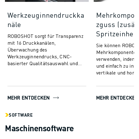
Werkzeuginnendruckka
Mehrkompone
näle
zguss (zusät
Spritzeinheit
ROBOSHOT sorgt für Transparenz
mit 16 Druckkanälen,
Sie können ROBOS
Überwachung des
Mehrkomponentens
Werkzeuginnendrucks, CNC-
verwenden, indem Si
basierter Qualitätsauswahl und
und einfach zu inte
nahtloser Integration.
vertikale und horiz
Kommunizieren und verbinden Sie
Spritzeinheiten hi
mit beliebigen Wer...
fortschrittliche Spri
MEHR ENTDECKEN
MEHR ENTDECKEN
SOFTWARE
Maschinensoftware