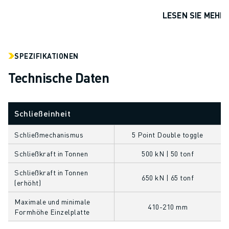
ÜBER FANUC
LESEN SIE MEHR
FANUC IN EUROPA
UNSERE STANDORTE
NACHHALTIGKEIT
SPEZIFIKATIONEN
KARRIERE
GESTALTEN SIE IHRE ZUKUNFT MIT FANUC
Technische Daten
JETZT BEWERBEN » KARRIEREPORTAL
KONTAKT
KONTAKT
Schließeinheit
STANDORTE
Schließmechanismus
5 Point Double toggle
IMPRESSUM
Schließkraft in Tonnen
500 kN | 50 tonf
Schließkraft in Tonnen
650 kN | 65 tonf
(erhöht)
Maximale und minimale
410-210 mm
Formhöhe Einzelplatte