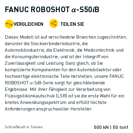
KOLLABORATIVE ROBOTER
FANUC ROBOSHOT 𝛼-S50𝑖B
ROBOTERPALETTE
ROBOTER-STEUERUNGEN
VERGLEICHEN
TEILEN SIE
ROBOTER-ZUBEHÖR
ROBOTER-SOFTWARE
Dieses Modell ist auf verschiedene Branchen zugeschnitten,
SIMULATIONSSOFTWARE
darunter die Steckverbinderindustrie, die
Automobilindustrie, die Elektronik, die Medizintechnik und
ROBOTIK-PRODUKTE FÜR DEN BILDUNGSBEREICH
die Konsumgüterindustrie, und ist der Inbegriff von
ROBOTER-AUTOMATISIERUNG
Zuverlässigkeit und Leistung. Ganz gleich, ob Sie
KOMPAKTE CNC-BEARBEITUNGSZENTREN
komplizierte Komponenten für den Automobilsektor oder
ROBODRILL-FILTER
hochwertige elektronische Teile herstellen, unsere FANUC
ROBODRILL KOMPAKTE CNC-BEARBEITUNGSZENTREN
ROBOSHOT 𝛼-S𝑖B-Serie sorgt für gleichbleibende
ROBODRILL HARDWARE
Ergebnisse. Mit ihrer Fähigkeit zur Verarbeitung von
Flüssigsilikonkautschuk (LSR) ist sie die erste Wahl für ein
ROBODRILL SOFTWARE
breites Anwendungsspektrum und erfüllt höchste
ROBODRILL VORBEUGENDE WARTUNG
Anforderungen anspruchsvoller Hersteller.
ROBODRILL NACHHALTIGKEIT
ROBODRILL ROBOTER-PAKET
500 kN | 50 tonf
ROBODRILL BILDUNGSPAKET
Schließkraft in Tonnen