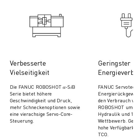
TECHNISCHE FERNUNTERSTÜTZUNG
ERSATZTEILE
WIEDERAUFBEREITUNG
DIGITALE SERVICE TOOLS
E-STORE
DOWNLOAD CENTER » MYFANUC
TRAINING & AUSBILDUNG
FANUC AKADEMIE
Verbesserte
Geringster
BRANCHEN-LÖSUNGEN
Vielseitigkeit
Energieverb
LÖSUNGEN FÜR DIE AUSBILDUNG
WORLDSKILLS & YOUNG TALENTS
Die FANUC ROBOSHOT 𝛼-S𝑖B
FANUC Servotech
BILDUNGSVERANSTALTUNGEN
Serie bietet höhere
Energierückgewi
Geschwindigkeit und Druck,
den Verbrauch v
NEWS & MEDIA
mehr Schneckenoptionen sowie
ROBOSHOT um 50
NEWS & MEDIA
eine vierachsige Servo-Core-
Hydraulik und 10
EVENTS
Steuerung.
Wettbewerb. Geri
BILDUNGSVERANSTALTUNGEN
hohe Verfügbarkei
ÜBER FANUC
TCO.