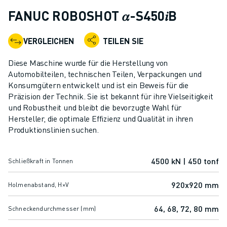
KOLLABORATIVE ROBOTER
FANUC ROBOSHOT 𝛼-S450𝑖B
ROBOTERPALETTE
ROBOTER-STEUERUNGEN
VERGLEICHEN
TEILEN SIE
ROBOTER-ZUBEHÖR
ROBOTER-SOFTWARE
Diese Maschine wurde für die Herstellung von
SIMULATIONSSOFTWARE
Automobilteilen, technischen Teilen, Verpackungen und
Konsumgütern entwickelt und ist ein Beweis für die
ROBOTIK-PRODUKTE FÜR DEN BILDUNGSBEREICH
Präzision der Technik. Sie ist bekannt für ihre Vielseitigkeit
ROBOTER-AUTOMATISIERUNG
und Robustheit und bleibt die bevorzugte Wahl für
KOMPAKTE CNC-BEARBEITUNGSZENTREN
Hersteller, die optimale Effizienz und Qualität in ihren
ROBODRILL-FILTER
Produktionslinien suchen.
ROBODRILL KOMPAKTE CNC-BEARBEITUNGSZENTREN
ROBODRILL HARDWARE
4500 kN | 450 tonf
Schließkraft in Tonnen
ROBODRILL SOFTWARE
ROBODRILL VORBEUGENDE WARTUNG
920x920 mm
Holmenabstand, H×V
ROBODRILL NACHHALTIGKEIT
ROBODRILL ROBOTER-PAKET
64, 68, 72, 80 mm
Schneckendurchmesser (mm)
ROBODRILL BILDUNGSPAKET