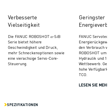
TECHNISCHE FERNUNTERSTÜTZUNG
ERSATZTEILE
Verbesserte
Geringster
WIEDERAUFBEREITUNG
DIGITALE SERVICE TOOLS
Vielseitigkeit
Energieverb
E-STORE
DOWNLOAD CENTER » MYFANUC
Die FANUC ROBOSHOT 𝛼-S𝑖B
FANUC Servotechn
Serie bietet höhere
Energierückgewi
TRAINING & AUSBILDUNG
Geschwindigkeit und Druck,
den Verbrauch v
FANUC AKADEMIE
mehr Schneckenoptionen sowie
ROBOSHOT um 50–
BRANCHEN-LÖSUNGEN
eine vierachsige Servo-Core-
Hydraulik und 10–
LÖSUNGEN FÜR DIE AUSBILDUNG
Steuerung.
Wettbewerb. Geri
WORLDSKILLS & YOUNG TALENTS
hohe Verfügbarkei
TCO.
BILDUNGSVERANSTALTUNGEN
NEWS & MEDIA
LESEN SIE MEHR
NEWS & MEDIA
EVENTS
BILDUNGSVERANSTALTUNGEN
SPEZIFIKATIONEN
ÜBER FANUC