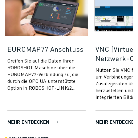
EUROMAP77 Anschluss
VNC (Virtuel
Netzwerk-Co
Greifen Sie auf die Daten Ihrer
ROBOSHOT Maschine über die
Nutzen Sie VNC f
EUROMAP77-Verbindung zu, die
um Verbindungen m
durch die OPC UA unterstützte
Zusatzgeräten übe
Option in ROBOSHOT-LINK𝑖2
herzustellen und s
ermöglicht wird. Ermöglicht den
integrierten Bilds
Austausch von Überwac...
der ROBOSHOT-Dis
zu erleichtern.
MEHR ENTDECKEN
MEHR ENTDECKEN