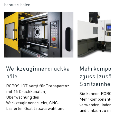
herauszuholen.
Werkzeuginnendruckka
Mehrkompone
näle
zguss (zusät
Spritzeinheit
ROBOSHOT sorgt für Transparenz
mit 16 Druckkanälen,
Sie können ROBOS
Überwachung des
Mehrkomponentens
Werkzeuginnendrucks, CNC-
verwenden, indem Si
basierter Qualitätsauswahl und
und einfach zu inte
nahtloser Integration.