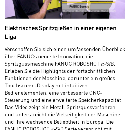
PRODUKTREGISTRIERUNG » FANUC PORTAL
FALLBEISPIELE
LÖSUNGEN
BRANCHEN
Elektrisches Spritzgießen in einer eigenen
ALLE BRANCHEN
Liga
LUFT- UND RAUMFAHRT
AUTOMOBIL
Verschaffen Sie sich einen umfassenden Überblick
ELEKTRISCHE FAHRZEUGE
über FANUCs neueste Innovation, die
ELEKTRONIK
Spritzgussmaschine FANUC ROBOSHOT 𝛼-S𝑖B.
LEBENSMITTEL UND GETRÄNKE
Erleben Sie die Highlights der fortschrittlichen
MEDIZIN
Funktionen der Maschine, darunter ein großes
KUNSTSTOFFE
Touchscreen-Display mit intuitiven
LAGERHALTUNG, LOGISTIK, POST & PAKET
Bedienelementen, eine verbesserte CNC-
APPLIKATIONEN
Steuerung und eine erweiterte Speicherkapazität.
ALLE APPLIKATIONEN
Das Video zeigt ein Metall-Spritzgussverfahren
5-ACHS-BEARBEITUNG
und unterstreicht die Vielseitigkeit der Maschine
LICHTBOGENSCHWEISSEN
und ihre wachsende Beliebtheit in Europa. Die
FANUC ROBOSHOT 𝛼-S𝑖B Serie verspricht mit
MONTAGE