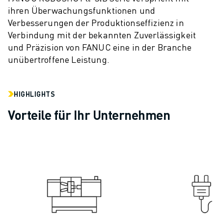
ihren Überwachungsfunktionen und
CNC-SCHLEIFEN
Verbesserungen der Produktionseffizienz in
CNC-FRÄSEN
Verbindung mit der bekannten Zuverlässigkeit
CNC-DREHEN
und Präzision von FANUC eine in der Branche
HOCHGESCHWINDIGKEITSBOHREN UND -GEWINDESCHNEIDEN
unübertroffene Leistung.
SPRITZGUSS
MASCHINENBEDIENUNG
MATERIALHANDHABUNG
HIGHLIGHTS
LACKIEREN
Vorteile für Ihr Unternehmen
PALETTIEREN
PUNKTSCHWEISSEN
VISION INSPEKTION
DRAHTERODIERMASCHINE
FALLBEISPIELE
KUNDENDIENST
KUNDENBETREUUNG
FANUC PLANS
FIELD & WARTUNG