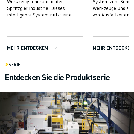
Werkzeugsicherung in der
System zum Schutz
Spritzgießindustrie. Dieses
Werkzeuge und zur
intelligente System nutzt eine
von Ausfallzeiten. 
fortschrittliche Technologie zur
Technologie nutzt d
Drehmomentsteuerung, um Ihre
Drehmomentsteueru
Form sowohl ...
MEHR ENTDECKEN
MEHR ENTDECKEN
SERIE
Entdecken Sie die Produktserie