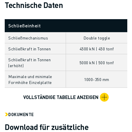
ÜBER FANUC
Technische Daten
FANUC IN EUROPA
UNSERE STANDORTE
Schließeinheit
NACHHALTIGKEIT
KARRIERE
Schließmechanismus
Double toggle
GESTALTEN SIE IHRE ZUKUNFT MIT FANUC
JETZT BEWERBEN » KARRIEREPORTAL
Schließkraft in Tonnen
4500 kN | 450 tonf
KONTAKT
Schließkraft in Tonnen
5000 kN | 500 tonf
KONTAKT
(erhöht)
STANDORTE
Maximale und minimale
IMPRESSUM
1000-350 mm
Formhöhe Einzelplatte
VOLLSTÄNDIGE TABELLE ANZEIGEN
DOKUMENTE
Download für zusätzliche