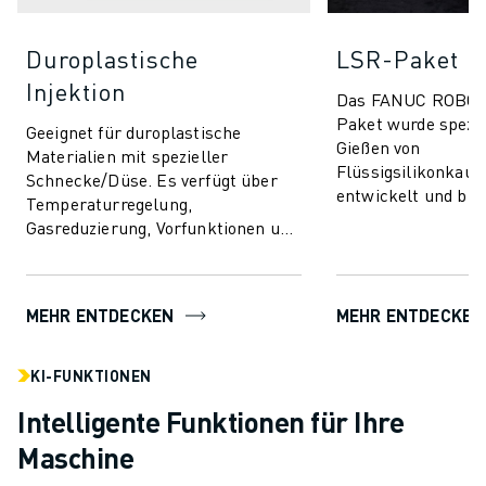
Duroplastische
LSR-Paket
Injektion
Das FANUC ROBO
Paket wurde spezie
Geeignet für duroplastische
Gießen von
Materialien mit spezieller
Flüssigsilikonkaut
Schnecke/Düse. Es verfügt über
entwickelt und bie
Temperaturregelung,
unvergleichliche P
Gasreduzierung, Vorfunktionen und
Effizienz für eine b
beinhaltet AI-Funktionen für
Produkten. Di...
Prozessstabilität und Qualit...
MEHR ENTDECKEN
MEHR ENTDECKEN
KI-FUNKTIONEN
Intelligente Funktionen für Ihre
Maschine