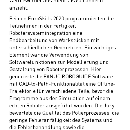
Wettbewerber aus mehr als 60 Ländern
CNC-SCHLEIFEN
anzieht.
CNC-FRÄSEN
Bei den EuroSkills 2023 programmierten die
CNC-DREHEN
Teilnehmer in der Fertigkeit
HOCHGESCHWINDIGKEITSBOHREN UND -GEWINDESCHNEIDEN
Robotersystemintegration eine
SPRITZGUSS
Endbearbeitung von Werkstücken mit
MASCHINENBEDIENUNG
unterschiedlichen Geometrien. Ein wichtiges
MATERIALHANDHABUNG
Element war die Verwendung von
LACKIEREN
Softwarefunktionen zur Modellierung und
PALETTIEREN
Gestaltung von Roboterprozessen. Hier
PUNKTSCHWEISSEN
generierte die FANUC ROBOGUIDE Software
VISION INSPEKTION
mit CAD-to-Path-Funktionalität eine Offline-
DRAHTERODIERMASCHINE
Trajektorie für verschiedene Teile, bevor die
FALLBEISPIELE
Programme aus der Simulation auf einem
KUNDENDIENST
echten Roboter ausgeführt wurden. Die Jury
KUNDENBETREUUNG
bewertete die Qualität des Polierprozesses, die
geringe Fehleranfälligkeit des Systems und
FANUC PLÄNE
die Fehlerbehandlung sowie die
FIELD & WARTUNG