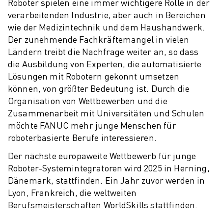
Roboter spielen eine immer wichtigere Rolle in der
ÜBER FANUC
verarbeitenden Industrie, aber auch in Bereichen
FANUC IN EUROPA
wie der Medizintechnik und dem Haushandwerk.
UNSERE STANDORTE
Der zunehmende Fachkräftemangel in vielen
NACHHALTIGKEIT
Ländern treibt die Nachfrage weiter an, so dass
KARRIERE
die Ausbildung von Experten, die automatisierte
GESTALTEN SIE IHRE ZUKUNFT MIT FANUC
Lösungen mit Robotern gekonnt umsetzen
JETZT BEWERBEN » KARRIEREPORTAL
können, von größter Bedeutung ist. Durch die
KONTAKT
Organisation von Wettbewerben und die
KONTAKT
Zusammenarbeit mit Universitäten und Schulen
STANDORTE
möchte FANUC mehr junge Menschen für
IMPRESSUM
roboterbasierte Berufe interessieren.
Der nächste europaweite Wettbewerb für junge
Roboter-Systemintegratoren wird 2025 in Herning,
Dänemark, stattfinden. Ein Jahr zuvor werden in
Lyon, Frankreich, die weltweiten
Berufsmeisterschaften WorldSkills stattfinden.