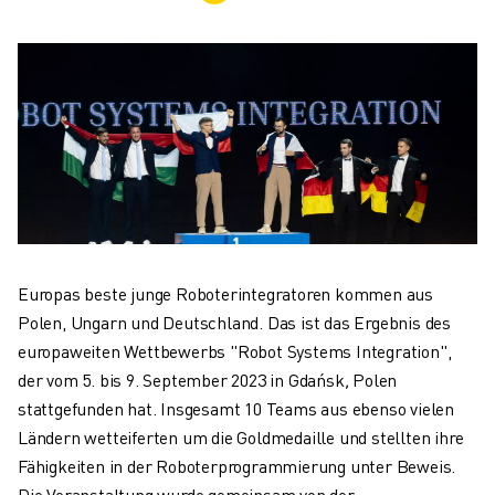
KOLLABORATIVE ROBOTER
ROBOTERPALETTE
ROBOTER-STEUERUNGEN
ROBOTER-ZUBEHÖR
ROBOTER-SOFTWARE
SIMULATIONSSOFTWARE
ROBOTIK-PRODUKTE FÜR DEN BILDUNGSBEREICH
ROBOTER-AUTOMATISIERUNG
KOMPAKTE CNC-BEARBEITUNGSZENTREN
ROBODRILL-FILTER
Europas beste junge Roboterintegratoren kommen aus
ROBODRILL KOMPAKTE CNC-BEARBEITUNGSZENTREN
Polen, Ungarn und Deutschland. Das ist das Ergebnis des
ROBODRILL HARDWARE
europaweiten Wettbewerbs "Robot Systems Integration",
ROBODRILL SOFTWARE
der vom 5. bis 9. September 2023 in Gdańsk
,
Polen
ROBODRILL VORBEUGENDE WARTUNG
stattgefunden hat. Insgesamt 10 Teams aus ebenso vielen
ROBODRILL NACHHALTIGKEIT
Ländern wetteiferten um die Goldmedaille und stellten ihre
ROBODRILL ROBOTER-PAKET
Fähigkeiten in der Roboterprogrammierung unter Beweis.
ROBODRILL BILDUNGSPAKET
Die Veranstaltung wurde gemeinsam von der