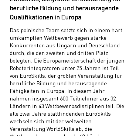
PRODUKTREGISTRIERUNG » FANUC PORTAL
berufliche Bildung und herausragende
FALLBEISPIELE
Qualifikationen in Europa
LÖSUNGEN
BRANCHEN
Das polnische Team setzte sich in einem hart
ALLE BRANCHEN
umkämpften Wettbewerb gegen starke
LUFT- UND RAUMFAHRT
Konkurrenten aus Ungarn und Deutschland
AUTOMOBIL
durch, die den zweiten und dritten Platz
ELEKTRISCHE FAHRZEUGE
belegten. Die Europameisterschaft der jungen
ELEKTRONIK
Roboterintegratoren unter 25 Jahren ist Teil
LEBENSMITTEL UND GETRÄNKE
von EuroSkills, der größten Veranstaltung für
MEDIZIN
berufliche Bildung und herausragende
KUNSTSTOFFE
Fähigkeiten in Europa. In diesem Jahr
LAGERHALTUNG, LOGISTIK, POST & PAKET
nahmen insgesamt 600 Teilnehmer aus 32
APPLIKATIONEN
Ländern in 43 Wettbewerbsdisziplinen teil. Die
ALLE APPLIKATIONEN
alle zwei Jahre stattfindenden EuroSkills
5-ACHS-BEARBEITUNG
wechseln sich mit der weltweiten
LICHTBOGENSCHWEISSEN
Veranstaltung WorldSkills ab, die
MONTAGE