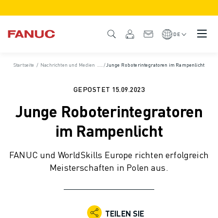
PRODUKTE
PRODUKTÜBERSICHT
DE
CNC & ANTRIEBE
CNC-FILTER
Startseite
/
Nachrichten und Medien
/
News und Pressemitteilungen
/
Junge Roboterintegratoren im Rampenlicht
/
Pressemitteilunge
CNC-SYSTEME
ANTRIEBE
GEPOSTET
15.09.2023
E/A-SYSTEM
Junge Roboterintegratoren
CNC-FUNKTIONEN/OPTIONEN
INDIVIDUALISIERUNG
im Rampenlicht
SIMULATION - DIGITALER ZWILLING
CNC-NACHHALTIGKEIT
FANUC und WorldSkills Europe richten erfolgreich
CNC-PRODUKTE FÜR DEN BILDUNGSBEREICH
Meisterschaften in Polen aus.
RETROFIT LÖSUNGEN
ROBOTER
ROBOTERFILTER
INDUSTRIEROBOTER
TEILEN SIE