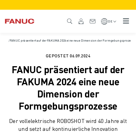
PRODUKTE
PRODUKTÜBERSICHT
DE
CNC & ANTRIEBE
CNC-FILTER
Startseite
/
FANUC präsentiert auf der FAKUMA 2024 eine neue Dimension der Formgebungsprozesse
/
Nachrichten und Medien
/
News und Pressemitteilungen
/
Pressemitteilunge
CNC-SYSTEME
ANTRIEBE
GEPOSTET
06.09.2024
E/A-SYSTEM
FANUC präsentiert auf der
CNC-FUNKTIONEN/OPTIONEN
INDIVIDUALISIERUNG
FAKUMA 2024 eine neue
SIMULATION - DIGITALER ZWILLING
Dimension der
CNC-NACHHALTIGKEIT
CNC-PRODUKTE FÜR DEN BILDUNGSBEREICH
Formgebungsprozesse
RETROFIT LÖSUNGEN
ROBOTER
Der vollelektrische ROBOSHOT wird 40 Jahre alt
ROBOTERFILTER
und setzt auf kontinuierliche Innovation
INDUSTRIEROBOTER