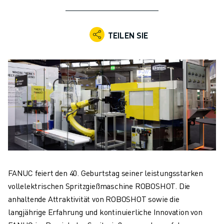
KOLLABORATIVE ROBOTER
ROBOTERPALETTE
ROBOTER-STEUERUNGEN
TEILEN SIE
ROBOTER-ZUBEHÖR
ROBOTER-SOFTWARE
SIMULATIONSSOFTWARE
ROBOTIK-PRODUKTE FÜR DEN BILDUNGSBEREICH
ROBOTER-AUTOMATISIERUNG
KOMPAKTE CNC-BEARBEITUNGSZENTREN
ROBODRILL-FILTER
ROBODRILL KOMPAKTE CNC-BEARBEITUNGSZENTREN
ROBODRILL HARDWARE
ROBODRILL SOFTWARE
FANUC feiert den 40. Geburtstag seiner leistungsstarken
ROBODRILL VORBEUGENDE WARTUNG
vollelektrischen Spritzgießmaschine ROBOSHOT. Die
ROBODRILL NACHHALTIGKEIT
anhaltende Attraktivität von ROBOSHOT sowie die
ROBODRILL ROBOTER-PAKET
langjährige Erfahrung und kontinuierliche Innovation von
ROBODRILL BILDUNGSPAKET