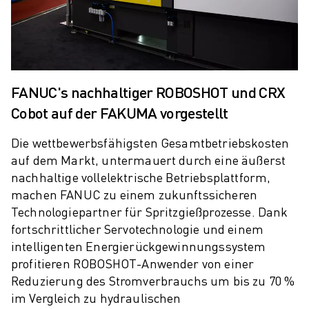
ÜBER FANUC
FANUC IN EUROPA
UNSERE STANDORTE
NACHHALTIGKEIT
KARRIERE
FANUC's nachhaltiger ROBOSHOT und CRX
GESTALTEN SIE IHRE ZUKUNFT MIT FANUC
Cobot auf der FAKUMA vorgestellt
JETZT BEWERBEN » KARRIEREPORTAL
KONTAKT
Die wettbewerbsfähigsten Gesamtbetriebskosten
KONTAKT
auf dem Markt, untermauert durch eine äußerst
STANDORTE
nachhaltige vollelektrische Betriebsplattform,
IMPRESSUM
machen FANUC zu einem zukunftssicheren
Technologiepartner für Spritzgießprozesse. Dank
fortschrittlicher Servotechnologie und einem
intelligenten Energierückgewinnungssystem
profitieren ROBOSHOT-Anwender von einer
Reduzierung des Stromverbrauchs um bis zu 70 %
im Vergleich zu hydraulischen