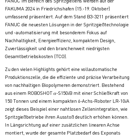
FANUC im Bereich des Spritzgießens werden auf der
ELEKTRISCHE SPRITZGUSSMASCHINEN
FAKUMA 2024 in Friedrichshafen (15.-19. Oktober)
ROBOSHOT-FILTER
umfassend präsentiert. Auf dem Stand B3-3211 präsentiert
ROBOSHOT ELEKTRISCHE SPRITZGUSSMASCHINEN
FANUC die neuesten Lösungen in der Spritzgießtechnologie
ROBOSHOT HARDWARE
und -automatisierung mit besonderem Fokus auf
ROBOSHOT SOFTWARE
Nachhaltigkeit, Energieeffizienz, kompaktem Design,
ROBOSHOT NACHHALTIGKEIT
Zuverlässigkeit und den branchenweit niedrigsten
ROBOSHOT ROBOTER-PAKET
Gesamtbetriebskosten (TCO).
ROBOSHOT VORBEUGENDE WARTUNG
ROBOSHOT TOTAL COST OF OWNERSHIP
Zu den vielen Highlights gehört eine vollautomatische
DRAHTERODIERMASCHINEN
Produktionszelle, die die effiziente und präzise Verarbeitung
ROBOCUT DRAHTERODIERMASCHINEN
von nachhaltigen Biopolymeren demonstriert. Bestehend
ROBOCUT HARDWARE
aus einem ROBOSHOT 𝛼-S150𝑖B mit einer Schließkraft von
ROBOCUT SOFTWARE
150 Tonnen und einem kompakten 6-Achs-Roboter LR-10𝑖A
ROBOCUT VORBEUGENDE WARTUNG
zeigt dieses Beispiel einer nahtlosen Zellenintegration, wie
ROBOCUT NACHHALTIGKEIT
Spritzgießbetriebe ihren Ausstoß deutlich erhöhen können.
IIOT-LÖSUNGEN
In Längsrichtung auf einer zusätzlichen linearen Achse
INTELLIGENTE FABRIKLÖSUNGEN
montiert, wurde der gesamte Platzbedarf des Exponats