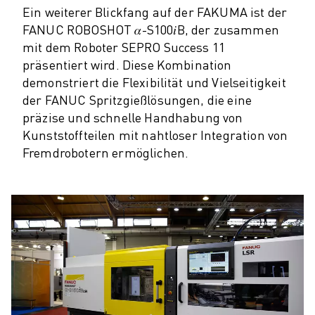
Ein weiterer Blickfang auf der FAKUMA ist der
TECHNISCHE FERNUNTERSTÜTZUNG
FANUC ROBOSHOT 𝛼-S100𝑖B, der zusammen
ERSATZTEILE
mit dem Roboter SEPRO Success 11
WIEDERAUFBEREITUNG
präsentiert wird. Diese Kombination
DIGITALE SERVICE TOOLS
demonstriert die Flexibilität und Vielseitigkeit
E-STORE
der FANUC Spritzgießlösungen, die eine
DOWNLOAD CENTER » MYFANUC
präzise und schnelle Handhabung von
TRAINING & AUSBILDUNG
Kunststoffteilen mit nahtloser Integration von
FANUC AKADEMIE
Fremdrobotern ermöglichen.
BRANCHEN-LÖSUNGEN
LÖSUNGEN FÜR DIE AUSBILDUNG
WORLDSKILLS & YOUNG TALENTS
BILDUNGSVERANSTALTUNGEN
NEWS & MEDIA
NEWS & MEDIA
EVENTS
BILDUNGSVERANSTALTUNGEN
ÜBER FANUC