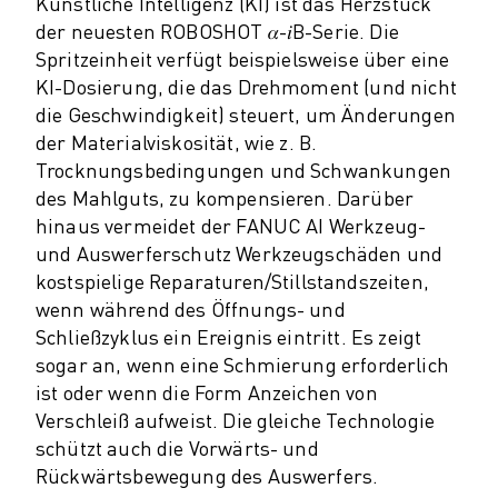
Künstliche Intelligenz (KI) ist das Herzstück
CNC-SCHLEIFEN
der neuesten ROBOSHOT 𝛼-𝑖B-Serie. Die
CNC-FRÄSEN
Spritzeinheit verfügt beispielsweise über eine
CNC-DREHEN
KI-Dosierung, die das Drehmoment (und nicht
HOCHGESCHWINDIGKEITSBOHREN UND -GEWINDESCHNEIDEN
die Geschwindigkeit) steuert, um Änderungen
SPRITZGUSS
der Materialviskosität, wie z. B.
Trocknungsbedingungen und Schwankungen
MASCHINENBEDIENUNG
des Mahlguts, zu kompensieren. Darüber
MATERIALHANDHABUNG
hinaus vermeidet der FANUC AI Werkzeug-
LACKIEREN
und Auswerferschutz Werkzeugschäden und
PALETTIEREN
kostspielige Reparaturen/Stillstandszeiten,
PUNKTSCHWEISSEN
wenn während des Öffnungs- und
VISION INSPEKTION
Schließzyklus ein Ereignis eintritt. Es zeigt
DRAHTERODIERMASCHINE
sogar an, wenn eine Schmierung erforderlich
FALLBEISPIELE
ist oder wenn die Form Anzeichen von
KUNDENDIENST
Verschleiß aufweist. Die gleiche Technologie
KUNDENBETREUUNG
schützt auch die Vorwärts- und
FANUC PLANS
Rückwärtsbewegung des Auswerfers.
FIELD & WARTUNG