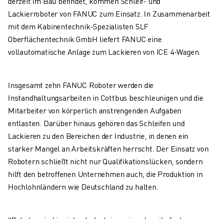
derzeit im Bau befindet, kommen Schleif- und
ELEKTRISCHE SPRITZGUSSMASCHINEN
Lackierroboter von FANUC zum Einsatz. In Zusammenarbeit
ROBOSHOT-FILTER
mit dem Kabinentechnik-Spezialisten SLF
ROBOSHOT ELEKTRISCHE SPRITZGUSSMASCHINEN
Oberflächentechnik GmbH liefert FANUC eine
ROBOSHOT HARDWARE
vollautomatische Anlage zum Lackieren von ICE 4-Wagen.
ROBOSHOT SOFTWARE
ROBOSHOT NACHHALTIGKEIT
ROBOSHOT ROBOTER-PAKET
Insgesamt zehn FANUC Roboter werden die
ROBOSHOT VORBEUGENDE WARTUNG
Instandhaltungsarbeiten in Cottbus beschleunigen und die
ROBOSHOT TOTAL COST OF OWNERSHIP
Mitarbeiter von körperlich anstrengenden Aufgaben
DRAHTERODIERMASCHINEN
entlasten. Darüber hinaus gehören das Schleifen und
ROBOCUT DRAHTERODIERMASCHINEN
Lackieren zu den Bereichen der Industrie, in denen ein
ROBOCUT HARDWARE
starker Mangel an Arbeitskräften herrscht. Der Einsatz von
ROBOCUT SOFTWARE
Robotern schließt nicht nur Qualifikationslücken, sondern
ROBOCUT VORBEUGENDE WARTUNG
hilft den betroffenen Unternehmen auch, die Produktion in
ROBOCUT NACHHALTIGKEIT
Hochlohnländern wie Deutschland zu halten.
IIOT-LÖSUNGEN
INTELLIGENTE FABRIKLÖSUNGEN