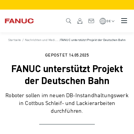
PRODUKTE
PRODUKTÜBERSICHT
DE
CNC & ANTRIEBE
CNC-FILTER
Startseite
/
Nachrichten und Medien
/
/
FANUC unterstützt Projekt der Deutschen Bahn
News und Pressemitteilungen
/
Pressemitteilunge
CNC-SYSTEME
ANTRIEBE
GEPOSTET
14.05.2025
E/A-SYSTEM
FANUC unterstützt Projekt
CNC-FUNKTIONEN/OPTIONEN
INDIVIDUALISIERUNG
der Deutschen Bahn
SIMULATION - DIGITALER ZWILLING
CNC-NACHHALTIGKEIT
Roboter sollen im neuen DB-Instandhaltungswerk
CNC-PRODUKTE FÜR DEN BILDUNGSBEREICH
in Cottbus Schleif- und Lackierarbeiten
RETROFIT LÖSUNGEN
durchführen.
ROBOTER
ROBOTERFILTER
INDUSTRIEROBOTER