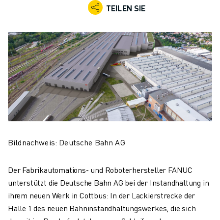
KOLLABORATIVE ROBOTER
TEILEN SIE
ROBOTERPALETTE
ROBOTER-STEUERUNGEN
ROBOTER-ZUBEHÖR
ROBOTER-SOFTWARE
SIMULATIONSSOFTWARE
ROBOTIK-PRODUKTE FÜR DEN BILDUNGSBEREICH
ROBOTER-AUTOMATISIERUNG
KOMPAKTE CNC-BEARBEITUNGSZENTREN
ROBODRILL-FILTER
ROBODRILL KOMPAKTE CNC-BEARBEITUNGSZENTREN
Bildnachweis: Deutsche Bahn AG
ROBODRILL HARDWARE
ROBODRILL SOFTWARE
Der Fabrikautomations- und Roboterhersteller FANUC
ROBODRILL VORBEUGENDE WARTUNG
unterstützt die Deutsche Bahn AG bei der Instandhaltung in
ROBODRILL NACHHALTIGKEIT
ihrem neuen Werk in Cottbus: In der Lackierstrecke der
ROBODRILL ROBOTER-PAKET
Halle 1 des neuen Bahninstandhaltungswerkes, die sich
ROBODRILL BILDUNGSPAKET