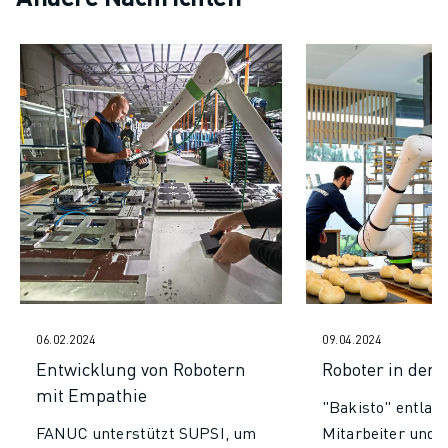
CNC-SCHLEIFEN
CNC-FRÄSEN
CNC-DREHEN
HOCHGESCHWINDIGKEITSBOHREN UND -GEWINDESCHNEIDEN
SPRITZGUSS
MASCHINENBEDIENUNG
MATERIALHANDHABUNG
LACKIEREN
PALETTIEREN
PUNKTSCHWEISSEN
VISION INSPEKTION
DRAHTERODIERMASCHINE
FALLBEISPIELE
06.02.2024
09.04.2024
KUNDENDIENST
Entwicklung von Robotern
Roboter in der 
KUNDENBETREUUNG
mit Empathie
"Bakisto" entlast
FANUC PLANS
FANUC unterstützt SUPSI, um
Mitarbeiter und r
FIELD & WARTUNG