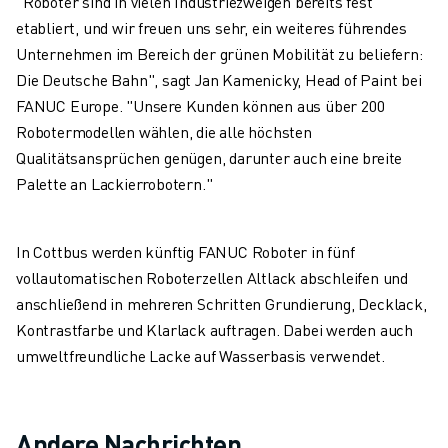
"Roboter sind in vielen Industriezweigen bereits fest
PRODUKTREGISTRIERUNG » FANUC PORTAL
etabliert, und wir freuen uns sehr, ein weiteres führendes
FALLBEISPIELE
Unternehmen im Bereich der grünen Mobilität zu beliefern:
LÖSUNGEN
Die Deutsche Bahn", sagt Jan Kamenicky, Head of Paint bei
BRANCHEN
FANUC Europe. "Unsere Kunden können aus über 200
ALLE BRANCHEN
Robotermodellen wählen, die alle höchsten
LUFT- UND RAUMFAHRT
Qualitätsansprüchen genügen, darunter auch eine breite
AUTOMOBIL
Palette an Lackierrobotern."
ELEKTRISCHE FAHRZEUGE
ELEKTRONIK
LEBENSMITTEL UND GETRÄNKE
In Cottbus werden künftig FANUC Roboter in fünf
MEDIZIN
vollautomatischen Roboterzellen Altlack abschleifen und
KUNSTSTOFFE
anschließend in mehreren Schritten Grundierung, Decklack,
LAGERHALTUNG, LOGISTIK, POST & PAKET
Kontrastfarbe und Klarlack auftragen. Dabei werden auch
APPLIKATIONEN
umweltfreundliche Lacke auf Wasserbasis verwendet.
ALLE APPLIKATIONEN
5-ACHS-BEARBEITUNG
LICHTBOGENSCHWEISSEN
Andere Nachrichten
MONTAGE