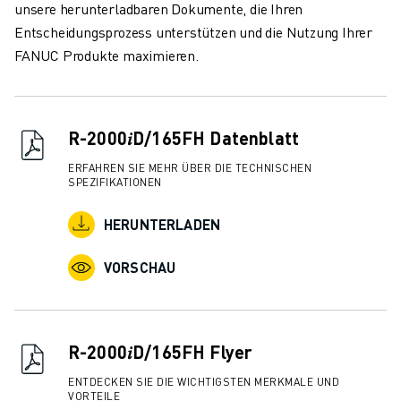
ÜBER FANUC
unsere herunterladbaren Dokumente, die Ihren
FANUC IN EUROPA
Entscheidungsprozess unterstützen und die Nutzung Ihrer
UNSERE STANDORTE
FANUC Produkte maximieren.
NACHHALTIGKEIT
KARRIERE
GESTALTEN SIE IHRE ZUKUNFT MIT FANUC
R-2000𝑖D/165FH Datenblatt
JETZT BEWERBEN » KARRIEREPORTAL
ERFAHREN SIE MEHR ÜBER DIE TECHNISCHEN
KONTAKT
SPEZIFIKATIONEN
KONTAKT
STANDORTE
HERUNTERLADEN
IMPRESSUM
VORSCHAU
R-2000𝑖D/165FH Flyer
ENTDECKEN SIE DIE WICHTIGSTEN MERKMALE UND
VORTEILE