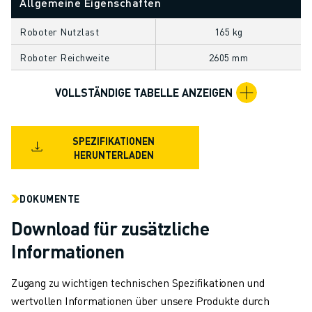
Allgemeine Eigenschaften
TECHNISCHE FERNUNTERSTÜTZUNG
ERSATZTEILE
Roboter Nutzlast
165 kg
WIEDERAUFBEREITUNG
Roboter Reichweite
2605 mm
DIGITALE SERVICE TOOLS
E-STORE
VOLLSTÄNDIGE TABELLE ANZEIGEN
DOWNLOAD CENTER » MYFANUC
TRAINING & AUSBILDUNG
FANUC AKADEMIE
SPEZIFIKATIONEN
BRANCHEN-LÖSUNGEN
HERUNTERLADEN
LÖSUNGEN FÜR DIE AUSBILDUNG
WORLDSKILLS & YOUNG TALENTS
DOKUMENTE
BILDUNGSVERANSTALTUNGEN
Download für zusätzliche
NEWS & MEDIA
NEWS & MEDIA
Informationen
EVENTS
BILDUNGSVERANSTALTUNGEN
Zugang zu wichtigen technischen Spezifikationen und
ÜBER FANUC
wertvollen Informationen über unsere Produkte durch