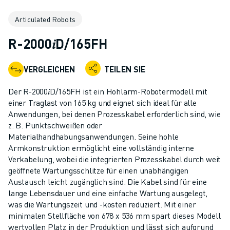
KOLLABORATIVE ROBOTER
Articulated Robots
ROBOTERPALETTE
ROBOTER-STEUERUNGEN
R-2000𝑖D/165FH
ROBOTER-ZUBEHÖR
ROBOTER-SOFTWARE
VERGLEICHEN
TEILEN SIE
SIMULATIONSSOFTWARE
ROBOTIK-PRODUKTE FÜR DEN BILDUNGSBEREICH
Der R-2000𝑖D/165FH ist ein Hohlarm-Robotermodell mit
ROBOTER-AUTOMATISIERUNG
einer Traglast von 165 kg und eignet sich ideal für alle
KOMPAKTE CNC-BEARBEITUNGSZENTREN
Anwendungen, bei denen Prozesskabel erforderlich sind, wie
z. B. Punktschweißen oder
ROBODRILL-FILTER
Materialhandhabungsanwendungen. Seine hohle
ROBODRILL KOMPAKTE CNC-BEARBEITUNGSZENTREN
Armkonstruktion ermöglicht eine vollständig interne
ROBODRILL HARDWARE
Verkabelung, wobei die integrierten Prozesskabel durch weit
ROBODRILL SOFTWARE
geöffnete Wartungsschlitze für einen unabhängigen
ROBODRILL VORBEUGENDE WARTUNG
Austausch leicht zugänglich sind. Die Kabel sind für eine
lange Lebensdauer und eine einfache Wartung ausgelegt,
ROBODRILL NACHHALTIGKEIT
was die Wartungszeit und -kosten reduziert. Mit einer
ROBODRILL ROBOTER-PAKET
minimalen Stellfläche von 678 x 536 mm spart dieses Modell
ROBODRILL BILDUNGSPAKET
wertvollen Platz in der Produktion und lässt sich aufgrund