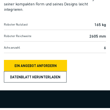
ELEKTRISCHE SPRITZGUSSMASCHINEN
seiner kompakten Form und seines Designs leicht
ROBOSHOT-FILTER
integrieren.
ROBOSHOT ELEKTRISCHE SPRITZGUSSMASCHINEN
ROBOSHOT HARDWARE
165 kg
Roboter Nutzlast
ROBOSHOT SOFTWARE
ROBOSHOT NACHHALTIGKEIT
2605 mm
Roboter Reichweite
ROBOSHOT ROBOTER-PAKET
ROBOSHOT VORBEUGENDE WARTUNG
6
Achsanzahl
ROBOSHOT TOTAL COST OF OWNERSHIP
DRAHTERODIERMASCHINEN
ROBOCUT DRAHTERODIERMASCHINEN
EIN ANGEBOT ANFORDERN
ROBOCUT HARDWARE
DATENBLATT HERUNTERLADEN
ROBOCUT SOFTWARE
ROBOCUT VORBEUGENDE WARTUNG
ROBOCUT NACHHALTIGKEIT
IIOT-LÖSUNGEN
INTELLIGENTE FABRIKLÖSUNGEN