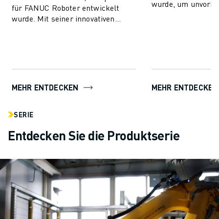
wurde, um unvorh
für FANUC Roboter entwickelt
Produktionsausfäll
wurde. Mit seiner innovativen
und die Leis...
Technologie ermöglicht
ROBOGUIDE den Anwendern die
mü...
MEHR ENTDECKEN
MEHR ENTDECKEN
SERIE
Entdecken Sie die Produktserie