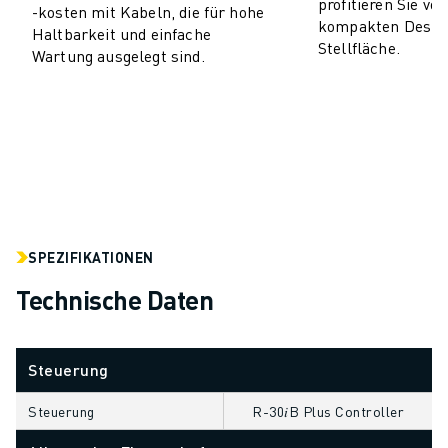
profitieren Sie vo
-kosten mit Kabeln, die für hohe
CNC-SCHLEIFEN
kompakten Design
Haltbarkeit und einfache
Stellfläche.
CNC-FRÄSEN
Wartung ausgelegt sind.
CNC-DREHEN
HOCHGESCHWINDIGKEITSBOHREN UND -GEWINDESCHNEIDEN
SPRITZGUSS
MASCHINENBEDIENUNG
MATERIALHANDHABUNG
LACKIEREN
PALETTIEREN
PUNKTSCHWEISSEN
SPEZIFIKATIONEN
VISION INSPEKTION
Technische Daten
DRAHTERODIERMASCHINE
FALLBEISPIELE
KUNDENDIENST
Steuerung
KUNDENBETREUUNG
FANUC PLANS
Steuerung
R-30𝑖B Plus Controller
FIELD & WARTUNG