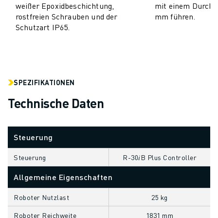
weißer Epoxidbeschichtung,
mit einem Durchm
CNC-SCHLEIFEN
rostfreien Schrauben und der
mm führen.
CNC-FRÄSEN
Schutzart IP65.
CNC-DREHEN
HOCHGESCHWINDIGKEITSBOHREN UND -GEWINDESCHNEIDEN
SPRITZGUSS
MASCHINENBEDIENUNG
SPEZIFIKATIONEN
MATERIALHANDHABUNG
LACKIEREN
Technische Daten
PALETTIEREN
PUNKTSCHWEISSEN
Steuerung
VISION INSPEKTION
DRAHTERODIERMASCHINE
Steuerung
R-30𝑖B Plus Controller
FALLBEISPIELE
KUNDENDIENST
Allgemeine Eigenschaften
KUNDENBETREUUNG
Roboter Nutzlast
25 kg
FANUC PLANS
FIELD & WARTUNG
Roboter Reichweite
1831 mm