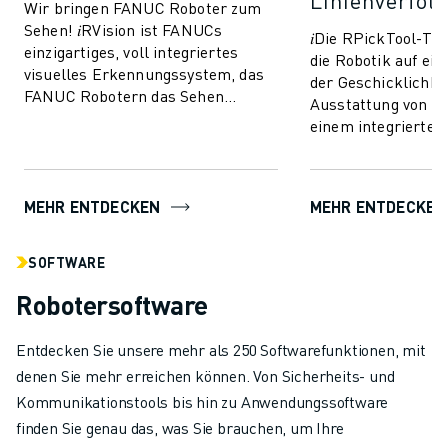
Linienverfol
Wir bringen FANUC Roboter zum
Sehen! 𝑖RVision ist FANUCs
𝑖Die RPickTool-Te
einzigartiges, voll integriertes
die Robotik auf ei
visuelles Erkennungssystem, das
der Geschicklichkei
FANUC Robotern das Sehen
Ausstattung von R
ermöglicht und die Produktion
einem integrierten
schneller, intellig...
Bildverarbeitungs
sie eine Art "Auge-
MEHR ENTDECKEN
MEHR ENTDECKEN
SOFTWARE
Robotersoftware
Entdecken Sie unsere mehr als 250 Softwarefunktionen, mit
denen Sie mehr erreichen können. Von Sicherheits- und
Kommunikationstools bis hin zu Anwendungssoftware
finden Sie genau das, was Sie brauchen, um Ihre