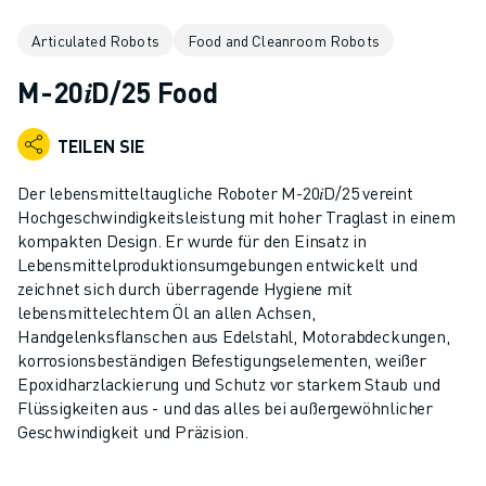
KOLLABORATIVE ROBOTER
Articulated Robots
Food and Cleanroom Robots
ROBOTERPALETTE
ROBOTER-STEUERUNGEN
M-20𝑖D/25 Food
ROBOTER-ZUBEHÖR
ROBOTER-SOFTWARE
TEILEN SIE
SIMULATIONSSOFTWARE
ROBOTIK-PRODUKTE FÜR DEN BILDUNGSBEREICH
Der lebensmitteltaugliche Roboter M-20𝑖D/25 vereint
ROBOTER-AUTOMATISIERUNG
Hochgeschwindigkeitsleistung mit hoher Traglast in einem
KOMPAKTE CNC-BEARBEITUNGSZENTREN
kompakten Design. Er wurde für den Einsatz in
Lebensmittelproduktionsumgebungen entwickelt und
ROBODRILL-FILTER
zeichnet sich durch überragende Hygiene mit
ROBODRILL KOMPAKTE CNC-BEARBEITUNGSZENTREN
lebensmittelechtem Öl an allen Achsen,
ROBODRILL HARDWARE
Handgelenksflanschen aus Edelstahl, Motorabdeckungen,
ROBODRILL SOFTWARE
korrosionsbeständigen Befestigungselementen, weißer
ROBODRILL VORBEUGENDE WARTUNG
Epoxidharzlackierung und Schutz vor starkem Staub und
Flüssigkeiten aus - und das alles bei außergewöhnlicher
ROBODRILL NACHHALTIGKEIT
Geschwindigkeit und Präzision.
ROBODRILL ROBOTER-PAKET
ROBODRILL BILDUNGSPAKET