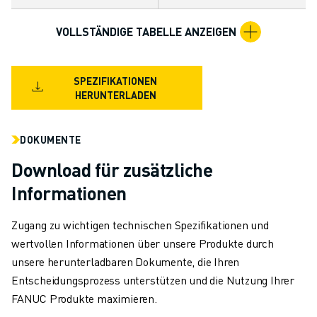
TECHNISCHE FERNUNTERSTÜTZUNG
ERSATZTEILE
VOLLSTÄNDIGE TABELLE ANZEIGEN
WIEDERAUFBEREITUNG
DIGITALE SERVICE TOOLS
SPEZIFIKATIONEN
E-STORE
HERUNTERLADEN
DOWNLOAD CENTER » MYFANUC
TRAINING & AUSBILDUNG
FANUC AKADEMIE
DOKUMENTE
BRANCHEN-LÖSUNGEN
Download für zusätzliche
LÖSUNGEN FÜR DIE AUSBILDUNG
Informationen
WORLDSKILLS & YOUNG TALENTS
BILDUNGSVERANSTALTUNGEN
Zugang zu wichtigen technischen Spezifikationen und
NEWS & MEDIA
wertvollen Informationen über unsere Produkte durch
NEWS & MEDIA
unsere herunterladbaren Dokumente, die Ihren
EVENTS
Entscheidungsprozess unterstützen und die Nutzung Ihrer
BILDUNGSVERANSTALTUNGEN
FANUC Produkte maximieren.
ÜBER FANUC