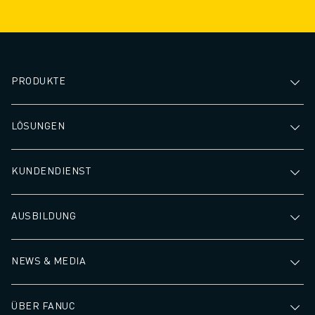
Produktionsprozess.
zu gewährleisten
minimieren, was 
höheren Durchsa
schnelleren Bear
führt.
PRODUKTE
LÖSUNGEN
KUNDENDIENST
AUSBILDUNG
NEWS & MEDIA
ÜBER FANUC