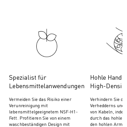
PRODUKTREGISTRIERUNG » FANUC PORTAL
FALLBEISPIELE
LÖSUNGEN
BRANCHEN
ALLE BRANCHEN
LUFT- UND RAUMFAHRT
AUTOMOBIL
ELEKTRISCHE FAHRZEUGE
ELEKTRONIK
LEBENSMITTEL UND GETRÄNKE
MEDIZIN
Spezialist für
Hohle Handge
KUNSTSTOFFE
Lebensmittelanwendungen
High-Densit
LAGERHALTUNG, LOGISTIK, POST & PAKET
APPLIKATIONEN
Vermeiden Sie das Risiko einer
Verhindern Sie di
ALLE APPLIKATIONEN
Verunreinigung mit
Verhedderns und 
5-ACHS-BEARBEITUNG
lebensmittelgeeignetem NSF-H1-
von Kabeln, indem
Fett. Profitieren Sie von einem
durch das hohle 
LICHTBOGENSCHWEISSEN
waschbeständigen Design mit
den hohlen Arm d
MONTAGE