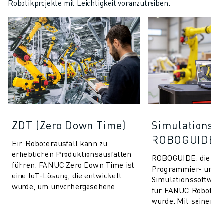
Robotikprojekte mit Leichtigkeit voranzutreiben.
ZDT (Zero Down Time)
Simulationss
ROBOGUIDE
Ein Roboterausfall kann zu
erheblichen Produktionsausfällen
ROBOGUIDE: die ult
führen. FANUC Zero Down Time ist
Programmier- und
eine IoT-Lösung, die entwickelt
Simulationssoftware
wurde, um unvorhergesehene
für FANUC Roboter
Produktionsausfälle zu vermeiden
wurde. Mit seiner i
und die Leis...
Technologie ermögl