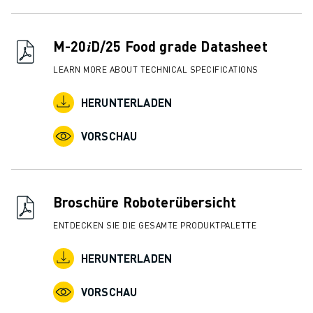
ÜBER FANUC
FANUC IN EUROPA
UNSERE STANDORTE
M-20𝑖D/25 Food grade Datasheet
NACHHALTIGKEIT
LEARN MORE ABOUT TECHNICAL SPECIFICATIONS
KARRIERE
GESTALTEN SIE IHRE ZUKUNFT MIT FANUC
HERUNTERLADEN
JETZT BEWERBEN » KARRIEREPORTAL
KONTAKT
VORSCHAU
KONTAKT
STANDORTE
IMPRESSUM
Broschüre Roboterübersicht
ENTDECKEN SIE DIE GESAMTE PRODUKTPALETTE
HERUNTERLADEN
VORSCHAU