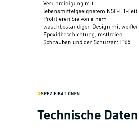
Verunreinigung mit
CNC-SCHLEIFEN
lebensmittelgeeignetem NSF-H1-Fett
CNC-FRÄSEN
Profitieren Sie von einem
CNC-DREHEN
waschbeständigen Design mit weißer
HOCHGESCHWINDIGKEITSBOHREN UND -GEWINDESCHNEIDEN
Epoxidbeschichtung, rostfreien
SPRITZGUSS
Schrauben und der Schutzart IP65.
MASCHINENBEDIENUNG
MATERIALHANDHABUNG
LACKIEREN
PALETTIEREN
PUNKTSCHWEISSEN
VISION INSPEKTION
SPEZIFIKATIONEN
DRAHTERODIERMASCHINE
FALLBEISPIELE
Technische Daten
KUNDENDIENST
KUNDENBETREUUNG
FANUC PLANS
FIELD & WARTUNG