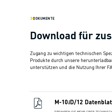
ÜBER FANUC
FANUC IN EUROPA
UNSERE STANDORTE
DOKUMENTE
NACHHALTIGKEIT
KARRIERE
Download für zus
GESTALTEN SIE IHRE ZUKUNFT MIT FANUC
JETZT BEWERBEN » KARRIEREPORTAL
KONTAKT
Zugang zu wichtigen technischen Spez
KONTAKT
Produkte durch unsere herunterladba
STANDORTE
unterstützen und die Nutzung Ihrer 
IMPRESSUM
M-10𝑖D/12 Datenblat
ERFAHREN SIE MEHR ÜBER TECHNISCH