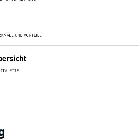
RKMALE UND VORTEILE
bersicht
KTPALETTE
g