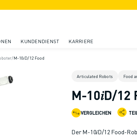
ONEN
KUNDENDIENST
KARRIERE
oboter
/
M-10𝑖D/12 Food
Articulated Robots
Food a
M-10𝑖D/12
VERGLEICHEN
TEI
Der M-10𝑖D/12 Food-Rob