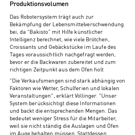
Produktionsvolumen
CNC-SCHLEIFEN
CNC-FRÄSEN
Das Robotersystem trägt auch zur
CNC-DREHEN
Bekämpfung der Lebensmittelverschwendung
HOCHGESCHWINDIGKEITSBOHREN UND -GEWINDESCHNEIDEN
bei, da "Bakisto" mit Hilfe künstlicher
SPRITZGUSS
Intelligenz berechnet, wie viele Brötchen,
MASCHINENBEDIENUNG
Croissants und Gebäckstücke im Laufe des
MATERIALHANDHABUNG
Tages voraussichtlich nachgefragt werden,
bevor er die Backwaren zubereitet und zum
LACKIEREN
richtigen Zeitpunkt aus dem Ofen holt
PALETTIEREN
PUNKTSCHWEISSEN
"Die Verkaufsmengen sind stark abhängig von
VISION INSPEKTION
Faktoren wie Wetter, Schulferien und lokalen
DRAHTERODIERMASCHINE
Veranstaltungen", erklärt Völlinger. "Unser
FALLBEISPIELE
System berücksichtigt diese Informationen
KUNDENDIENST
und backt die entsprechenden Mengen. Das
KUNDENBETREUUNG
bedeutet weniger Stress für die Mitarbeiter,
FANUC PLANS
weil sie nicht ständig die Auslagen und Öfen
FIELD & WARTUNG
im Auge behalten müssen. Stattdessen