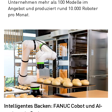
Unternehmen mehr als 100 Modelle im
ÜBER FANUC
Angebot und produziert rund 10.000 Roboter
FANUC IN EUROPA
pro Monat.
UNSERE STANDORTE
NACHHALTIGKEIT
KARRIERE
GESTALTEN SIE IHRE ZUKUNFT MIT FANUC
JETZT BEWERBEN » KARRIEREPORTAL
KONTAKT
KONTAKT
STANDORTE
IMPRESSUM
Intelligentes Backen: FANUC Cobot und AI-