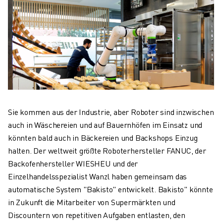
KOLLABORATIVE ROBOTER
ROBOTERPALETTE
ROBOTER-STEUERUNGEN
ROBOTER-ZUBEHÖR
ROBOTER-SOFTWARE
SIMULATIONSSOFTWARE
ROBOTIK-PRODUKTE FÜR DEN BILDUNGSBEREICH
ROBOTER-AUTOMATISIERUNG
KOMPAKTE CNC-BEARBEITUNGSZENTREN
Sie kommen aus der Industrie, aber Roboter sind inzwischen
ROBODRILL-FILTER
auch in Wäschereien und auf Bauernhöfen im Einsatz und
ROBODRILL KOMPAKTE CNC-BEARBEITUNGSZENTREN
könnten bald auch in Bäckereien und Backshops Einzug
ROBODRILL HARDWARE
halten. Der weltweit größte Roboterhersteller FANUC, der
ROBODRILL SOFTWARE
Backofenhersteller WIESHEU und der
ROBODRILL VORBEUGENDE WARTUNG
Einzelhandelsspezialist Wanzl haben gemeinsam das
ROBODRILL NACHHALTIGKEIT
automatische System "Bakisto" entwickelt. Bakisto" könnte
ROBODRILL ROBOTER-PAKET
in Zukunft die Mitarbeiter von Supermärkten und
ROBODRILL BILDUNGSPAKET
Discountern von repetitiven Aufgaben entlasten, den