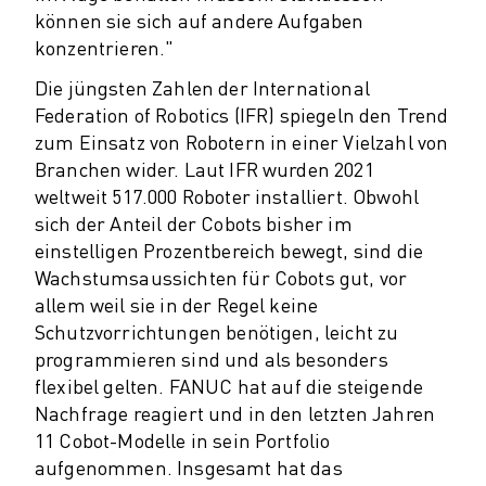
TECHNISCHE FERNUNTERSTÜTZUNG
können sie sich auf andere Aufgaben
ERSATZTEILE
konzentrieren."
WIEDERAUFBEREITUNG
Die jüngsten Zahlen der International
DIGITALE SERVICE TOOLS
Federation of Robotics (IFR) spiegeln den Trend
E-STORE
zum Einsatz von Robotern in einer Vielzahl von
DOWNLOAD CENTER » MYFANUC
Branchen wider. Laut IFR wurden 2021
TRAINING & AUSBILDUNG
weltweit 517.000 Roboter installiert. Obwohl
FANUC AKADEMIE
sich der Anteil der Cobots bisher im
BRANCHEN-LÖSUNGEN
einstelligen Prozentbereich bewegt, sind die
LÖSUNGEN FÜR DIE AUSBILDUNG
Wachstumsaussichten für Cobots gut, vor
WORLDSKILLS & YOUNG TALENTS
allem weil sie in der Regel keine
BILDUNGSVERANSTALTUNGEN
Schutzvorrichtungen benötigen, leicht zu
NEWS & MEDIA
programmieren sind und als besonders
NEWS & MEDIA
flexibel gelten. FANUC hat auf die steigende
Nachfrage reagiert und in den letzten Jahren
EVENTS
11 Cobot-Modelle in sein Portfolio
BILDUNGSVERANSTALTUNGEN
aufgenommen. Insgesamt hat das
ÜBER FANUC