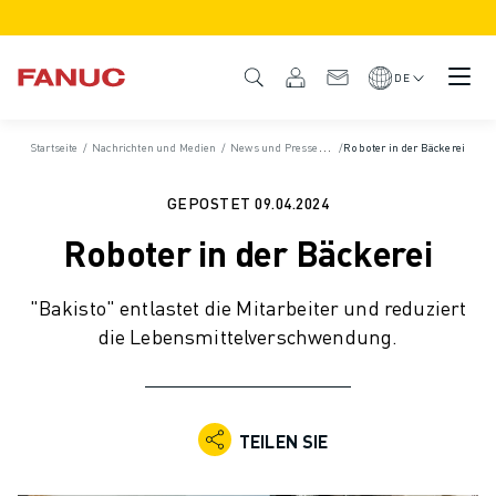
PRODUKTE
PRODUKTÜBERSICHT
DE
CNC & ANTRIEBE
CNC-FILTER
Startseite
/
Nachrichten und Medien
/
News und Pressemitteilungen
/
Roboter in der Bäckerei
/
Pressemitteilunge
CNC-SYSTEME
ANTRIEBE
GEPOSTET
09.04.2024
E/A-SYSTEM
Roboter in der Bäckerei
CNC-FUNKTIONEN/OPTIONEN
INDIVIDUALISIERUNG
"Bakisto" entlastet die Mitarbeiter und reduziert
SIMULATION - DIGITALER ZWILLING
die Lebensmittelverschwendung.
CNC-NACHHALTIGKEIT
CNC-PRODUKTE FÜR DEN BILDUNGSBEREICH
RETROFIT LÖSUNGEN
ROBOTER
TEILEN SIE
ROBOTERFILTER
INDUSTRIEROBOTER