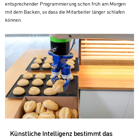
PRODUKTREGISTRIERUNG » FANUC PORTAL
entsprechender Programmierung schon früh am Morgen
FALLBEISPIELE
mit dem Backen, so dass die Mitarbeiter länger schlafen
LÖSUNGEN
können.
BRANCHEN
ALLE BRANCHEN
LUFT- UND RAUMFAHRT
AUTOMOBIL
ELEKTRISCHE FAHRZEUGE
ELEKTRONIK
LEBENSMITTEL UND GETRÄNKE
MEDIZIN
KUNSTSTOFFE
LAGERHALTUNG, LOGISTIK, POST & PAKET
APPLIKATIONEN
ALLE APPLIKATIONEN
5-ACHS-BEARBEITUNG
LICHTBOGENSCHWEISSEN
Künstliche Intelligenz bestimmt das
MONTAGE