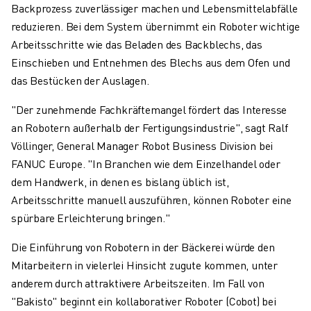
ELEKTRISCHE SPRITZGUSSMASCHINEN
Backprozess zuverlässiger machen und Lebensmittelabfälle
ROBOSHOT-FILTER
reduzieren. Bei dem System übernimmt ein Roboter wichtige
ROBOSHOT ELEKTRISCHE SPRITZGUSSMASCHINEN
Arbeitsschritte wie das Beladen des Backblechs, das
ROBOSHOT HARDWARE
Einschieben und Entnehmen des Blechs aus dem Ofen und
ROBOSHOT SOFTWARE
das Bestücken der Auslagen.
ROBOSHOT NACHHALTIGKEIT
"Der zunehmende Fachkräftemangel fördert das Interesse
ROBOSHOT ROBOTER-PAKET
an Robotern außerhalb der Fertigungsindustrie", sagt Ralf
ROBOSHOT VORBEUGENDE WARTUNG
Völlinger, General Manager Robot Business Division bei
ROBOSHOT TOTAL COST OF OWNERSHIP
FANUC Europe. "In Branchen wie dem Einzelhandel oder
DRAHTERODIERMASCHINEN
dem Handwerk, in denen es bislang üblich ist,
ROBOCUT DRAHTERODIERMASCHINEN
Arbeitsschritte manuell auszuführen, können Roboter eine
ROBOCUT HARDWARE
spürbare Erleichterung bringen."
ROBOCUT SOFTWARE
ROBOCUT VORBEUGENDE WARTUNG
Die Einführung von Robotern in der Bäckerei würde den
ROBOCUT NACHHALTIGKEIT
Mitarbeitern in vielerlei Hinsicht zugute kommen, unter
IIOT-LÖSUNGEN
anderem durch attraktivere Arbeitszeiten. Im Fall von
INTELLIGENTE FABRIKLÖSUNGEN
"Bakisto" beginnt ein kollaborativer Roboter (Cobot) bei