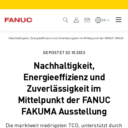
PRODUKTE
PRODUKTÜBERSICHT
DE
CNC & ANTRIEBE
CNC-FILTER
Startseite
/
Nachhaltigkeit, Energieeffizienz und Zuverlässigkeit im Mittelpunkt der FANUC FAKUMA 
/
Nachrichten und Medien
/
News und Pressemitteilungen
/
Pressemitteilunge
CNC-SYSTEME
ANTRIEBE
GEPOSTET
02.10.2023
E/A-SYSTEM
Nachhaltigkeit,
CNC-FUNKTIONEN/OPTIONEN
INDIVIDUALISIERUNG
Energieeffizienz und
SIMULATION - DIGITALER ZWILLING
Zuverlässigkeit im
CNC-NACHHALTIGKEIT
CNC-PRODUKTE FÜR DEN BILDUNGSBEREICH
Mittelpunkt der FANUC
RETROFIT LÖSUNGEN
FAKUMA Ausstellung
ROBOTER
ROBOTERFILTER
INDUSTRIEROBOTER
Die marktweit niedrigsten TCO, unterstützt durch