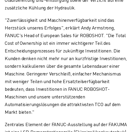
PRODUKTREGISTRIERUNG » FANUC PORTAL
zusätzliche Kühlung der Hydraulik.
FALLBEISPIELE
LÖSUNGEN
"Zuverlässigkeit und Maschinenverfügbarkeit sind das
BRANCHEN
Herzstück unseres Erfolges", erklärt Andy Armstrong,
ALLE BRANCHEN
FANUC's Head of European Sales für ROBOSHOT. "Die Total
LUFT- UND RAUMFAHRT
Cost of Ownership ist ein immer wichtigerer Teil des
AUTOMOBIL
Entscheidungsprozesses für zukünftige Investitionen. Die
ELEKTRISCHE FAHRZEUGE
Kunden denken nicht mehr nur an kurzfristige Investitionen,
ELEKTRONIK
sondern kalkulieren über die gesamte Lebensdauer einer
LEBENSMITTEL UND GETRÄNKE
Maschine. Geringerer Verschleiß, einfacher Mechanismus
MEDIZIN
mit weniger Teilen und hohe Ersatzteilverfügbarkeit
KUNSTSTOFFE
bedeuten, dass Investitionen in FANUC ROBOSHOT-
LAGERHALTUNG, LOGISTIK, POST & PAKET
Maschinen und unsere unterstützenden
APPLIKATIONEN
Automatisierungslösungen die attraktivsten TCO auf dem
ALLE APPLIKATIONEN
Markt bieten."
5-ACHS-BEARBEITUNG
LICHTBOGENSCHWEISSEN
Zentrales Element der FANUC-Ausstellung auf der FAKUMA
MONTAGE
ist eine LSR-Demonstrationszelle (Flüssigsilikonkautschuk).