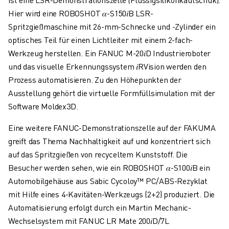
CNC-SCHLEIFEN
Hier wird eine ROBOSHOT 𝛼-S150𝑖B LSR-
CNC-FRÄSEN
Spritzgießmaschine mit 26-mm-Schnecke und -Zylinder ein
CNC-DREHEN
optisches Teil für einen Lichtleiter mit einem 2-fach-
HOCHGESCHWINDIGKEITSBOHREN UND -GEWINDESCHNEIDEN
Werkzeug herstellen. Ein FANUC M-20𝑖D Industrieroboter
SPRITZGUSS
und das visuelle Erkennungssystem 𝑖RVision werden den
MASCHINENBEDIENUNG
Prozess automatisieren. Zu den Höhepunkten der
MATERIALHANDHABUNG
Ausstellung gehört die virtuelle Formfüllsimulation mit der
LACKIEREN
Software Moldex3D.
PALETTIEREN
Eine weitere FANUC-Demonstrationszelle auf der FAKUMA
PUNKTSCHWEISSEN
greift das Thema Nachhaltigkeit auf und konzentriert sich
VISION INSPEKTION
auf das Spritzgießen von recyceltem Kunststoff. Die
DRAHTERODIERMASCHINE
Besucher werden sehen, wie ein ROBOSHOT 𝛼-S100𝑖B ein
FALLBEISPIELE
Automobilgehäuse aus Sabic Cycoloy™ PC/ABS-Rezyklat
KUNDENDIENST
mit Hilfe eines 4-Kavitäten-Werkzeugs (2+2) produziert. Die
KUNDENBETREUUNG
Automatisierung erfolgt durch ein Martin Mechanic-
FANUC PLANS
Wechselsystem mit FANUC LR Mate 200𝑖D/7L
FIELD & WARTUNG