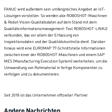
ÜBER FANUC
FANUC wird außerdem sein umfangreiches Angebot an IoT-
FANUC IN EUROPA
Lösungen vorstellen. So werden alle ROBOSHOT-Maschinen
UNSERE STANDORTE
& Robot-Vision-Qualitätsdaten auf dem Stand mit dem
NACHHALTIGKEIT
Qualitätsinformationsmanagement-Tool ROBOSHOT-LINK𝑖2
KARRIERE
verbunden, das vor allem der Erfassung von
GESTALTEN SIE IHRE ZUKUNFT MIT FANUC
Inspektionsdaten und der Qualitätskontrolle dient. Darüber
JETZT BEWERBEN » KARRIEREPORTAL
hinaus wird eine EUROMAP 77-Schnittstelle Informationen
KONTAKT
zwischen einer der ROBOSHOT-Maschinen und einem SAP
KONTAKT
MES (Manufacturing Execution System) weiterleiten, um die
STANDORTE
Umwandlung von Rohmaterial in fertige Komponenten zu
IMPRESSUM
verfolgen und zu dokumentieren.
Seit 2018 ist das Unternehmen offizieller Partner.
Andere Nachrichten