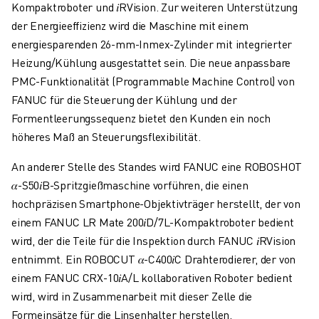
Kompaktroboter und 𝑖RVision. Zur weiteren Unterstützung
TECHNISCHE FERNUNTERSTÜTZUNG
der Energieeffizienz wird die Maschine mit einem
ERSATZTEILE
energiesparenden 26-mm-Inmex-Zylinder mit integrierter
WIEDERAUFBEREITUNG
Heizung/Kühlung ausgestattet sein. Die neue anpassbare
DIGITALE SERVICE TOOLS
PMC-Funktionalität (Programmable Machine Control) von
E-STORE
FANUC für die Steuerung der Kühlung und der
DOWNLOAD CENTER » MYFANUC
Formentleerungssequenz bietet den Kunden ein noch
TRAINING & AUSBILDUNG
höheres Maß an Steuerungsflexibilität.
FANUC AKADEMIE
BRANCHEN-LÖSUNGEN
An anderer Stelle des Standes wird FANUC eine ROBOSHOT
LÖSUNGEN FÜR DIE AUSBILDUNG
𝛼-S50𝑖B-Spritzgießmaschine vorführen, die einen
WORLDSKILLS & YOUNG TALENTS
hochpräzisen Smartphone-Objektivträger herstellt, der von
BILDUNGSVERANSTALTUNGEN
einem FANUC LR Mate 200𝑖D/7L-Kompaktroboter bedient
NEWS & MEDIA
wird, der die Teile für die Inspektion durch FANUC 𝑖RVision
NEWS & MEDIA
entnimmt. Ein ROBOCUT 𝛼-C400𝑖C Drahterodierer, der von
EVENTS
einem FANUC CRX-10𝑖A/L kollaborativen Roboter bedient
BILDUNGSVERANSTALTUNGEN
wird, wird in Zusammenarbeit mit dieser Zelle die
ÜBER FANUC
Formeinsätze für die Linsenhalter herstellen.