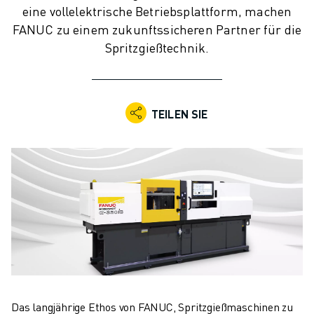
KOLLABORATIVE ROBOTER
eine vollelektrische Betriebsplattform, machen
ROBOTERPALETTE
FANUC zu einem zukunftssicheren Partner für die
ROBOTER-STEUERUNGEN
Spritzgießtechnik.
ROBOTER-ZUBEHÖR
ROBOTER-SOFTWARE
SIMULATIONSSOFTWARE
TEILEN SIE
ROBOTIK-PRODUKTE FÜR DEN BILDUNGSBEREICH
ROBOTER-AUTOMATISIERUNG
KOMPAKTE CNC-BEARBEITUNGSZENTREN
ROBODRILL-FILTER
ROBODRILL KOMPAKTE CNC-BEARBEITUNGSZENTREN
ROBODRILL HARDWARE
ROBODRILL SOFTWARE
ROBODRILL VORBEUGENDE WARTUNG
ROBODRILL NACHHALTIGKEIT
ROBODRILL ROBOTER-PAKET
ROBODRILL BILDUNGSPAKET
Das langjährige Ethos von FANUC, Spritzgießmaschinen zu