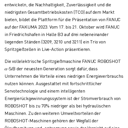
ELEKTRISCHE SPRITZGUSSMASCHINEN
entwickeln, die Nachhaltigkeit, Zuverlässigkeit und die
ROBOSHOT-FILTER
niedrigsten Gesamtbetriebskosten (TCO) auf dem Markt
ROBOSHOT ELEKTRISCHE SPRITZGUSSMASCHINEN
bieten, bildet die Plattform für die Präsentation von FANUC
ROBOSHOT HARDWARE
auf der FAKUMA 2023. Vom 17. bis 21. Oktober wird FANUC
ROBOSHOT SOFTWARE
in Friedrichshafen in Halle B3 auf drei nebeneinander
ROBOSHOT NACHHALTIGKEIT
liegenden Ständen (3209, 3210 und 3211) ein Trio von
ROBOSHOT ROBOTER-PAKET
Spritzgießzellen in Live-Action präsentieren.
ROBOSHOT VORBEUGENDE WARTUNG
Die vollelektrische Spritzgießmaschine FANUC ROBOSHOT
ROBOSHOT TOTAL COST OF OWNERSHIP
𝛼-S𝑖B der neuesten Generation sorgt dafür, dass
DRAHTERODIERMASCHINEN
Unternehmen die Vorteile eines niedrigen Energieverbrauchs
ROBOCUT DRAHTERODIERMASCHINEN
nutzen können. Ausgestattet mit fortschrittlicher
ROBOCUT HARDWARE
Servotechnologie und einem intelligenten
ROBOCUT SOFTWARE
Energierückgewinnungssystem ist der Stromverbrauch von
ROBOCUT VORBEUGENDE WARTUNG
ROBOSHOT bis zu 70% niedriger als bei hydraulischen
ROBOCUT NACHHALTIGKEIT
Maschinen. Zu den weiteren Umweltvorteilen der
IIOT-LÖSUNGEN
ROBOSHOT-Maschinen gehören der Wegfall der
INTELLIGENTE FABRIKLÖSUNGEN
Ölaufbereitung und -entsorgung sowie der Verzicht auf eine