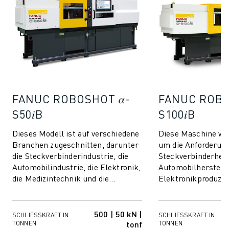
FANUC ROBOSHOT 𝛼-
FANUC ROBO
S50𝑖B
S100𝑖B
Dieses Modell ist auf verschiedene
Diese Maschine wu
Branchen zugeschnitten, darunter
um die Anforderun
die Steckverbinderindustrie, die
Steckverbinderhers
Automobilindustrie, die Elektronik,
Automobilherstelle
die Medizintechnik und die
Elektronikproduzen
Konsumgüterindustrie, und ist
Herstellern von me
der...
Geräten und Kons
erfüllen,...
500 | 50 kN |
SCHLIESSKRAFT IN T
SCHLIESSKRAFT IN T
tonf
ONNEN
ONNEN