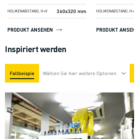
360x320 mm
HOLMENABSTAND, H×V
HOLMENABSTAND, H×V
PRODUKT ANSEHEN
PRODUKT ANSEHE
Inspiriert werden
Fallbeispiele
Wählen Sie hier weitere Optionen
Anwendungen
Branchen