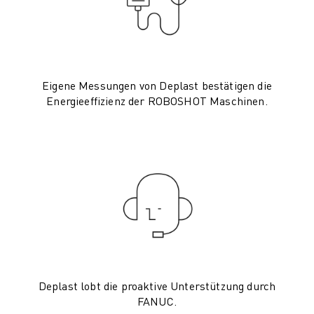
CNC-SCHLEIFEN
CNC-FRÄSEN
CNC-DREHEN
HOCHGESCHWINDIGKEITSBOHREN UND -GEWINDESCHNEIDEN
Eigene Messungen von Deplast bestätigen die
SPRITZGUSS
Energieeffizienz der ROBOSHOT Maschinen.
MASCHINENBEDIENUNG
MATERIALHANDHABUNG
LACKIEREN
PALETTIEREN
PUNKTSCHWEISSEN
VISION INSPEKTION
DRAHTERODIERMASCHINE
FALLBEISPIELE
KUNDENDIENST
KUNDENBETREUUNG
Deplast lobt die proaktive Unterstützung durch
FANUC PLANS
FANUC.
FIELD & WARTUNG