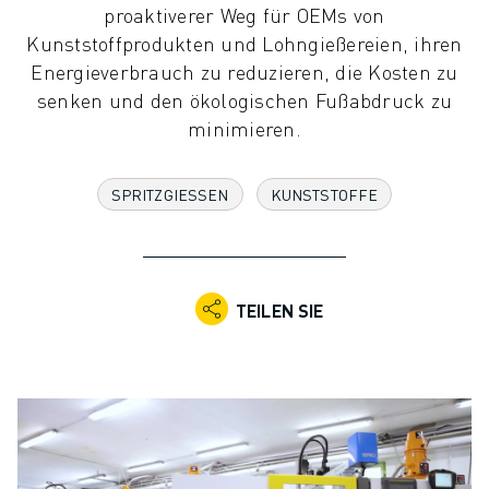
proaktiverer Weg für OEMs von
KOLLABORATIVE ROBOTER
Kunststoffprodukten und Lohngießereien, ihren
ROBOTERPALETTE
Energieverbrauch zu reduzieren, die Kosten zu
ROBOTER-STEUERUNGEN
senken und den ökologischen Fußabdruck zu
ROBOTER-ZUBEHÖR
minimieren.
ROBOTER-SOFTWARE
SIMULATIONSSOFTWARE
ROBOTIK-PRODUKTE FÜR DEN BILDUNGSBEREICH
SPRITZGIESSEN
KUNSTSTOFFE
ROBOTER-AUTOMATISIERUNG
KOMPAKTE CNC-BEARBEITUNGSZENTREN
ROBODRILL-FILTER
ROBODRILL KOMPAKTE CNC-BEARBEITUNGSZENTREN
TEILEN SIE
ROBODRILL HARDWARE
ROBODRILL SOFTWARE
ROBODRILL VORBEUGENDE WARTUNG
ROBODRILL NACHHALTIGKEIT
ROBODRILL ROBOTER-PAKET
ROBODRILL BILDUNGSPAKET