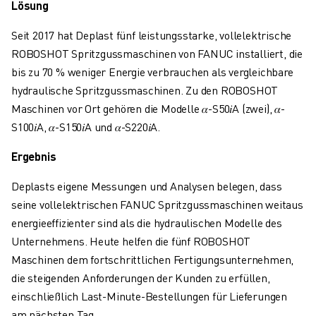
Lösung
ÜBER FANUC
FANUC IN EUROPA
Seit 2017 hat Deplast fünf leistungsstarke, vollelektrische
UNSERE STANDORTE
ROBOSHOT Spritzgussmaschinen von FANUC installiert, die
NACHHALTIGKEIT
bis zu 70 % weniger Energie verbrauchen als vergleichbare
KARRIERE
hydraulische Spritzgussmaschinen. Zu den ROBOSHOT
GESTALTEN SIE IHRE ZUKUNFT MIT FANUC
Maschinen vor Ort gehören die Modelle 𝛼-S50𝑖A (zwei), 𝛼-
JETZT BEWERBEN » KARRIEREPORTAL
S100𝑖A, 𝛼-S150𝑖A und 𝛼-S220𝑖A.
KONTAKT
KONTAKT
Ergebnis
STANDORTE
Deplasts eigene Messungen und Analysen belegen, dass
IMPRESSUM
seine vollelektrischen FANUC Spritzgussmaschinen weitaus
energieeffizienter sind als die hydraulischen Modelle des
Unternehmens. Heute helfen die fünf ROBOSHOT
Maschinen dem fortschrittlichen Fertigungsunternehmen,
die steigenden Anforderungen der Kunden zu erfüllen,
einschließlich Last-Minute-Bestellungen für Lieferungen
am nächsten Tag.