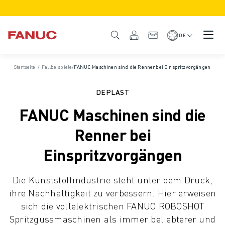
PRODUKTE
PRODUKTÜBERSICHT
DE
CNC & ANTRIEBE
CNC-FILTER
Startseite
/
Fallbeispiele
/
FANUC Maschinen sind die Renner bei Einspritzvorgängen
CNC-SYSTEME
ANTRIEBE
DEPLAST
E/A-SYSTEM
FANUC Maschinen sind die
CNC-FUNKTIONEN/OPTIONEN
INDIVIDUALISIERUNG
Renner bei
SIMULATION - DIGITALER ZWILLING
Einspritzvorgängen
CNC-NACHHALTIGKEIT
CNC-PRODUKTE FÜR DEN BILDUNGSBEREICH
Die Kunststoffindustrie steht unter dem Druck,
RETROFIT LÖSUNGEN
ihre Nachhaltigkeit zu verbessern. Hier erweisen
ROBOTER
sich die vollelektrischen FANUC ROBOSHOT
ROBOTERFILTER
Spritzgussmaschinen als immer beliebterer und
INDUSTRIEROBOTER