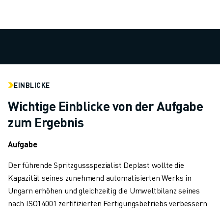
TECHNISCHE FERNUNTERSTÜTZUNG
ERSATZTEILE
WIEDERAUFBEREITUNG
DIGITALE SERVICE TOOLS
E-STORE
DOWNLOAD CENTER » MYFANUC
TRAINING & AUSBILDUNG
EINBLICKE
FANUC AKADEMIE
Wichtige Einblicke von der Aufgabe
BRANCHEN-LÖSUNGEN
zum Ergebnis
LÖSUNGEN FÜR DIE AUSBILDUNG
WORLDSKILLS & YOUNG TALENTS
Aufgabe
BILDUNGSVERANSTALTUNGEN
NEWS & MEDIA
Der führende Spritzgussspezialist Deplast wollte die
NEWS & MEDIA
Kapazität seines zunehmend automatisierten Werks in
EVENTS
Ungarn erhöhen und gleichzeitig die Umweltbilanz seines
BILDUNGSVERANSTALTUNGEN
nach ISO14001 zertifizierten Fertigungsbetriebs verbessern.
ÜBER FANUC