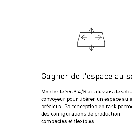
ROBOSHOT MAINTENANCE PRÉVENTIVE
COÛT TOTAL D'UNE ROBOSHOT
MACHINES D'ÉLECTROÉROSION PAR FIL
ROBOCUT MACHINES D'ÉLECTROÉROSION À FIL
ROBOCUT MATÉRIEL
LOGICIEL ROBOCUT
ROBOCUT MAINTENANCE PRÉVENTIVE
DURABILITÉ DU ROBOCUT
SOLUTIONS IIOT
SOLUTIONS POUR L'USINE INTELLIGENTE
Gagner de l'espace au s
DES SOLUTIONS D'USINE INTELLIGENTE POUR AMÉLIORER L'EFFICAC
ENREGISTREMENT DU PRODUIT "
Montez le SR-9𝑖A/R au-dessus de votr
TÉMOIGNAGES
convoyeur pour libérer un espace au s
SOLUTIONS
précieux. Sa conception en rack perm
INDUSTRIES
des configurations de production
TOUTES LES INDUSTRIES
compactes et flexibles
AÉROSPATIALE
AUTOMOBILE