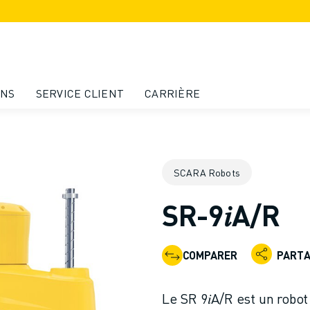
ONS
SERVICE CLIENT
CARRIÈRE
SCARA Robots
SR-9𝑖A/R
COMPARER
PART
Le SR 9𝑖A/R est un rob