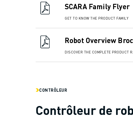
REJOIGNEZ-NOUS
SCARA Family Flyer
CONTACT
CONTACT
GET TO KNOW THE PRODUCT FAMILY
LOCALISATION DES SITES
IMPRESSION
Robot Overview Bro
DISCOVER THE COMPLETE PRODUCT 
CONTRÔLEUR
Contrôleur de ro