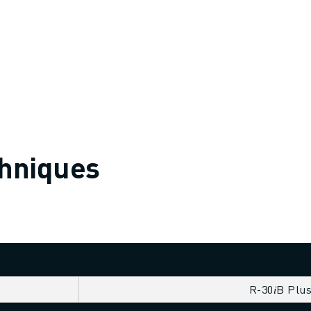
chniques
R-30𝑖B Plu