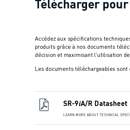
Télécharger pour 
FORMATION ET ÉDUCATION
FANUC ACADEMY
SOLUTIONS POUR LES INDUSTRIES
SOLUTIONS POUR L'ÉDUCATION
WORLDSKILLS ET JEUNES TALENTS
Accédez aux spécifications techniques
ÉVÉNEMENTS ÉDUCATIFS
produits grâce à nos documents télécha
ACTUALITÉS ET MÉDIAS
décision et maximisant l'utilisation d
ACTUALITÉS ET MÉDIAS
EVÉNEMENTS
Les documents téléchargeables sont di
ÉVÉNEMENTS ÉDUCATIFS
A PROPOS DE FANUC
A PROPOS DE FANUC
FANUC EN EUROPE
NOS SITES
SR-9𝑖A/R Datasheet
DÉVELOPPEMENT DURABLE
LEARN MORE ABOUT TECHNICAL SPECI
CARRIÈRE
FAÇONNEZ VOTRE AVENIR AVEC FANUC