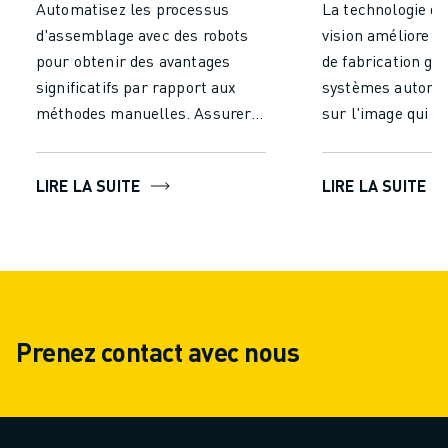
Automatisez les processus
La technologie d'
d'assemblage avec des robots
vision améliore v
pour obtenir des avantages
de fabrication gr
significatifs par rapport aux
systèmes automa
méthodes manuelles. Assurer
sur l'image qui i
une précision et une cohérence
analysent les obj
inégalées, en réduisant les
précision. Les so
LIRE LA SUITE
LIRE LA SUITE
erreurs et en garantissant une
avancées d'inspec
production de haute qualité.
vision utilisent 
Augmenter la vitesse de
des capteurs et d
production en permettant un
pointe pour captu
fonctionnement continu sans
les images, détec
fatigue, ce qui accroît le
défauts, mesurer 
Prenez contact avec nous
rendement. Améliorer
dimensions et s'a
l'efficacité, la qualité et la
produits réponde
sécurité, faisant de
de qualité les plu
l'automatisation un