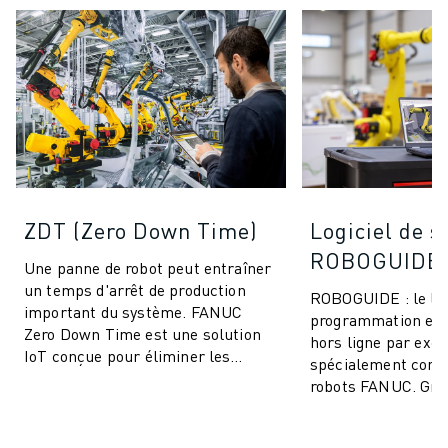
ZDT (Zero Down Time)
Logiciel de s
ROBOGUIDE
Une panne de robot peut entraîner
un temps d'arrêt de production
ROBOGUIDE : le log
important du système. FANUC
programmation et 
Zero Down Time est une solution
hors ligne par exce
IoT conçue pour éliminer les
spécialement conç
arrêts de production imprévus et
robots FANUC. Grâ
améliorer ...
technologie de po
permet aux utilisat