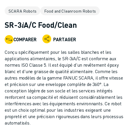
ROBOTS INDUSTRIELS
SCARA Robots
Food and Cleanroom Robots
ROBOTS COLLABORATIFS
GAMME DE ROBOTS
SR-3𝑖A/C Food/Clean
CONTRÔLEURS DE ROBOTS
ACCESSOIRES POUR ROBOTS
COMPARER
PARTAGER
LOGICIEL ROBOT
LOGICIEL DE SIMULATION
Conçu spécifiquement pour les salles blanches et les
PRODUITS DE ROBOTIQUE ÉDUCATIVE
applications alimentaires, le SR-3𝑖A/C est conforme aux
AUTOMATISATION DES ROBOTS
normes ISO Classe 5. Il est équipé d'un revêtement époxy
blanc et d'une graisse de qualité alimentaire. Comme les
ROBOTS DE SOUDAGE À L'ARC
autres modèles de la gamme FANUC SCARA, il offre vitesse
ROBOTS ARTICULÉS
et précision sur une enveloppe complète de 360°. La
SÉRIE ARC MATE
conception légère de son socle et les services intégrés
SÉRIE M-900
renforcent sa compacité et réduisent considérablement les
ROBOTS DELTA
interférences avec les équipements environnants. Ce robot
est un choix optimal pour les industries exigeant une
ROBOTS POUR L'ALIMENTATION ET LES SALLES BLANCHES
propreté et une précision rigoureuses dans leurs processus
ROBOTS DE PEINTURE
automatisés.
ROBOTS PALETTISEURS