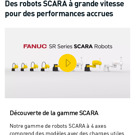
ROBOSHOT MAINTENANCE PRÉVENTIVE
Des robots SCARA à grande vitesse
COÛT TOTAL D'UNE ROBOSHOT
pour des performances accrues
MACHINES D'ÉLECTROÉROSION PAR FIL
ROBOCUT MACHINES D'ÉLECTROÉROSION À FIL
ROBOCUT MATÉRIEL
LOGICIEL ROBOCUT
ROBOCUT MAINTENANCE PRÉVENTIVE
DURABILITÉ DU ROBOCUT
SOLUTIONS IIOT
SOLUTIONS POUR L'USINE INTELLIGENTE
DES SOLUTIONS D'USINE INTELLIGENTE POUR AMÉLIORER L'EFFICAC
ENREGISTREMENT DU PRODUIT "
TÉMOIGNAGES
SOLUTIONS
INDUSTRIES
Découverte de la gamme SCARA
TOUTES LES INDUSTRIES
Notre gamme de robots SCARA à 4 axes
AÉROSPATIALE
comprend des modèles avec des charges utiles
AUTOMOBILE