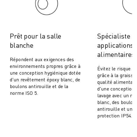
MANUTENTION
PEINTURE
PALETTISATION
SOUDAGE PAR POINTS
Prêt pour la salle
Spécialiste d
INSPECTION DE LA VISION
blanche
applications
DÉCOUPAGE PAR FIL EDM
TÉMOIGNAGES
alimentaires
Répondent aux exigences des
SERVICE CLIENTÈLE
environnements propres grâce à
Évitez le risque d
SERVICE CLIENTÈLE
une conception hygiénique dotée
grâce à la graiss
FANUC PLANS
d'un revêtement époxy blanc, de
qualité alimentair
TERRAIN ET MAINTENANCE
boulons antirouille et de la
d'une conception 
SUPPORT TECHNIQUE À DISTANCE
norme ISO 5.
lavage avec un re
PIÈCES DE RECHANGE
blanc, des boulon
REMISE À NEUF
antirouille et un i
protection IP54.
OUTILS DE SERVICE NUMÉRIQUE
E-STORE
CENTRE DE TÉLÉCHARGEMENT " MYFANUC