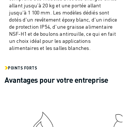
allant jusqu'à 20 kg et une portée allant
VÉHICULES ÉLECTRIQUES
jusqu'à 1 100 mm. Les modèles dédiés sont
ÉLECTRONIQUE
dotés d'un revêtement époxy blanc, d'un indice
ALIMENTATION ET BOISSONS
de protection IP54, d'une graisse alimentaire
MÉDICAL
NSF-H1 et de boulons antirouille, ce qui en fait
PLASTIQUES
un choix idéal pour les applications
ENTREPOSAGE, LOGISTIQUE, POSTE ET COLIS
alimentaires et les salles blanches.
APPLICATIONS
TOUTES LES APPLICATIONS
USINAGE 5 AXES
POINTS FORTS
SOUDAGE À L'ARC
Avantages pour votre entreprise
ASSEMBLAGE
RECTIFICATION CNC
FRAISAGE CNC
TOURNAGE CNC
PERÇAGE ET TARAUDAGE À GRANDE VITESSE
MOULAGE PAR INJECTION
ENTRETIEN DES MACHINES