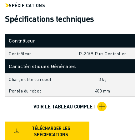
FORMATION ET ÉDUCATION
SPÉCIFICATIONS
FANUC ACADEMY
Spécifications techniques
SOLUTIONS POUR LES INDUSTRIES
SOLUTIONS POUR L'ÉDUCATION
WORLDSKILLS ET JEUNES TALENTS
Contrôleur
ÉVÉNEMENTS ÉDUCATIFS
ACTUALITÉS ET MÉDIAS
Contrôleur
R-30𝑖B Plus Controller
ACTUALITÉS ET MÉDIAS
Caractéristiques Générales
EVÉNEMENTS
ÉVÉNEMENTS ÉDUCATIFS
Charge utile du robot
3 kg
A PROPOS DE FANUC
Portée du robot
400 mm
A PROPOS DE FANUC
FANUC EN EUROPE
VOIR LE TABLEAU COMPLET
NOS SITES
DÉVELOPPEMENT DURABLE
CARRIÈRE
TÉLÉCHARGER LES
FAÇONNEZ VOTRE AVENIR AVEC FANUC
SPÉCIFICATIONS