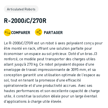
ROBOTS INDUSTRIELS
Articulated Robots
ROBOTS COLLABORATIFS
GAMME DE ROBOTS
R-2000𝑖C/270R
CONTRÔLEURS DE ROBOTS
ACCESSOIRES POUR ROBOTS
COMPARER
PARTAGER
LOGICIEL ROBOT
LOGICIEL DE SIMULATION
Le R-2000𝑖C/270R est un robot 6 axes polyvalent conçu pour
PRODUITS DE ROBOTIQUE ÉDUCATIVE
être monté en rack, offrant une solution parfaite pour
AUTOMATISATION DES ROBOTS
économiser un espace au sol précieux. Doté d'un bras J3
renforcé, ce modèle peut transporter des charges utiles
ROBOTS DE SOUDAGE À L'ARC
allant jusqu'à 270 kg. Ce robot polyvalent dispose d'une
ROBOTS ARTICULÉS
enveloppe de travail impressionnante de 3095 mm, et sa
SÉRIE ARC MATE
conception garantit une utilisation optimale de l'espace au
SÉRIE M-900
sol, tout en tenant la promesse d'une efficacité
ROBOTS DELTA
opérationnelle et d'une productivité accrues. Avec ses
hautes performances et son excellente capacité de charge
ROBOTS POUR L'ALIMENTATION ET LES SALLES BLANCHES
utile, il constitue la solution idéale pour un large éventail
ROBOTS DE PEINTURE
d'applications à charge utile élevée.
ROBOTS PALETTISEURS