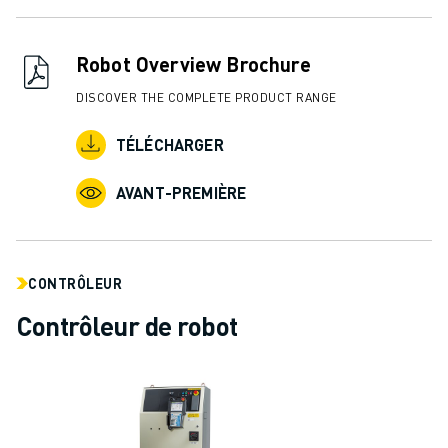
REJOIGNEZ-NOUS
CONTACT
CONTACT
Robot Overview Brochure
LOCALISATION DES SITES
DISCOVER THE COMPLETE PRODUCT RANGE
IMPRESSION
TÉLÉCHARGER
AVANT-PREMIÈRE
CONTRÔLEUR
Contrôleur de robot