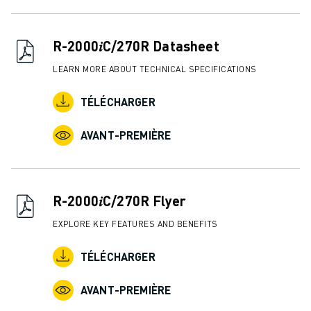
FORMATION ET ÉDUCATION
FANUC ACADEMY
SOLUTIONS POUR LES INDUSTRIES
R-2000𝑖C/270R Datasheet
SOLUTIONS POUR L'ÉDUCATION
LEARN MORE ABOUT TECHNICAL SPECIFICATIONS
WORLDSKILLS ET JEUNES TALENTS
ÉVÉNEMENTS ÉDUCATIFS
TÉLÉCHARGER
ACTUALITÉS ET MÉDIAS
ACTUALITÉS ET MÉDIAS
AVANT-PREMIÈRE
EVÉNEMENTS
ÉVÉNEMENTS ÉDUCATIFS
A PROPOS DE FANUC
R-2000𝑖C/270R Flyer
A PROPOS DE FANUC
FANUC EN EUROPE
EXPLORE KEY FEATURES AND BENEFITS
NOS SITES
TÉLÉCHARGER
DÉVELOPPEMENT DURABLE
CARRIÈRE
AVANT-PREMIÈRE
FAÇONNEZ VOTRE AVENIR AVEC FANUC