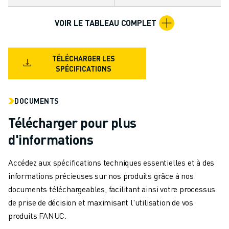
MANUTENTION
PEINTURE
VOIR LE TABLEAU COMPLET
PALETTISATION
SOUDAGE PAR POINTS
TÉLÉCHARGER LES
INSPECTION DE LA VISION
SPÉCIFICATIONS
DÉCOUPAGE PAR FIL EDM
TÉMOIGNAGES
SERVICE CLIENTÈLE
DOCUMENTS
SERVICE CLIENTÈLE
Télécharger pour plus
FANUC PLANS
d'informations
TERRAIN ET MAINTENANCE
SUPPORT TECHNIQUE À DISTANCE
Accédez aux spécifications techniques essentielles et à des
PIÈCES DE RECHANGE
informations précieuses sur nos produits grâce à nos
REMISE À NEUF
documents téléchargeables, facilitant ainsi votre processus
OUTILS DE SERVICE NUMÉRIQUE
de prise de décision et maximisant l'utilisation de vos
E-STORE
produits FANUC.
CENTRE DE TÉLÉCHARGEMENT " MYFANUC