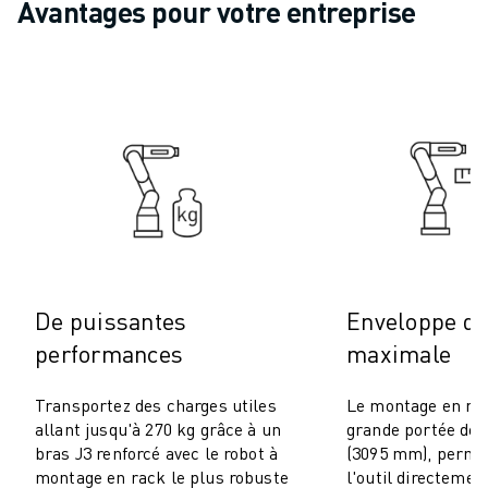
ROBOSHOT MAINTENANCE PRÉVENTIVE
Avantages pour votre entreprise
COÛT TOTAL D'UNE ROBOSHOT
MACHINES D'ÉLECTROÉROSION PAR FIL
ROBOCUT MACHINES D'ÉLECTROÉROSION À FIL
ROBOCUT MATÉRIEL
LOGICIEL ROBOCUT
ROBOCUT MAINTENANCE PRÉVENTIVE
DURABILITÉ DU ROBOCUT
SOLUTIONS IIOT
SOLUTIONS POUR L'USINE INTELLIGENTE
DES SOLUTIONS D'USINE INTELLIGENTE POUR AMÉLIORER L'EFFICAC
ENREGISTREMENT DU PRODUIT "
De puissantes
Enveloppe de 
TÉMOIGNAGES
performances
maximale
SOLUTIONS
INDUSTRIES
Transportez des charges utiles
Le montage en rac
TOUTES LES INDUSTRIES
allant jusqu'à 270 kg grâce à un
grande portée de 
bras J3 renforcé avec le robot à
(3095 mm), perme
AÉROSPATIALE
montage en rack le plus robuste
l'outil directement
AUTOMOBILE