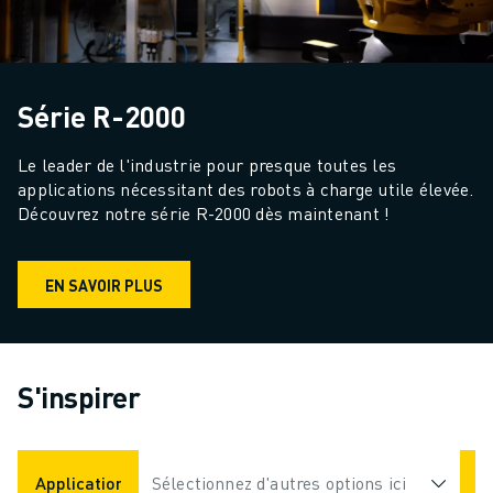
Série R-2000
Le leader de l'industrie pour presque toutes les 
applications nécessitant des robots à charge utile élevée. 
Découvrez notre série R-2000 dès maintenant !
EN SAVOIR PLUS
S'inspirer
Applications
Sélectionnez d'autres options ici
Industries