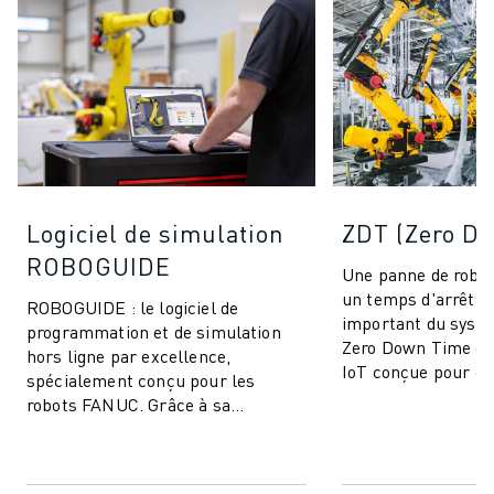
Logiciel de simulation
ZDT (Zero D
ROBOGUIDE
Une panne de robot
un temps d'arrêt d
ROBOGUIDE : le logiciel de
important du syst
programmation et de simulation
Zero Down Time est
hors ligne par excellence,
IoT conçue pour él
spécialement conçu pour les
arrêts de producti
robots FANUC. Grâce à sa
améliorer ...
technologie de pointe, ROBOGUIDE
permet aux utilisateurs de...