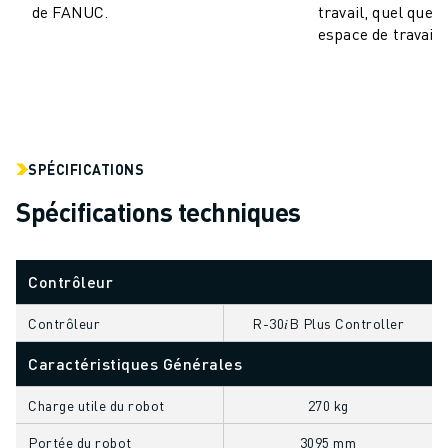
de FANUC.
travail, quel que s
VÉHICULES ÉLECTRIQUES
espace de travail.
ÉLECTRONIQUE
ALIMENTATION ET BOISSONS
MÉDICAL
PLASTIQUES
ENTREPOSAGE, LOGISTIQUE, POSTE ET COLIS
SPÉCIFICATIONS
APPLICATIONS
TOUTES LES APPLICATIONS
Spécifications techniques
USINAGE 5 AXES
SOUDAGE À L'ARC
Contrôleur
ASSEMBLAGE
RECTIFICATION CNC
Contrôleur
R-30𝑖B Plus Controller
FRAISAGE CNC
TOURNAGE CNC
Caractéristiques Générales
PERÇAGE ET TARAUDAGE À GRANDE VITESSE
Charge utile du robot
270 kg
MOULAGE PAR INJECTION
ENTRETIEN DES MACHINES
Portée du robot
3095 mm