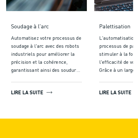
Soudage à l'arc
Palettisation
Automatisez votre processus de
L'automatisation 
soudage à l'arc avec des robots
processus de pale
industriels pour améliorer la
stimuler à la fois
précision et la cohérence,
l'efficacité de vo
garantissant ainsi des soudures
Grâce à un large 
de haute qualité. Augmentez
d'options, vous tr
votre productivité en travaillant
solution idéale en
LIRE LA SUITE
LIRE LA SUITE
en continu sans fatigue et en
taille, de la charg
réduisant le temps de
temps de cycle et
production. Améliorez la
de précision, tout
sécurité en réduisant
ce que vos produi
l'exposition humaine aux
manipulés avec l
fumées dangereuses et à la
soin.