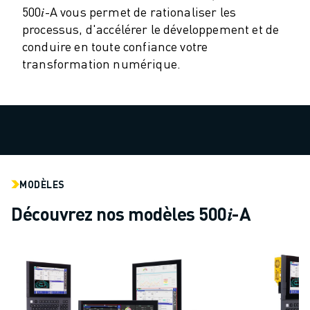
500𝑖-A vous permet de rationaliser les
VÉHICULES ÉLECTRIQUES
processus, d'accélérer le développement et de
ÉLECTRONIQUE
conduire en toute confiance votre
ALIMENTATION ET BOISSONS
transformation numérique.
MÉDICAL
PLASTIQUES
ENTREPOSAGE, LOGISTIQUE, POSTE ET COLIS
APPLICATIONS
TOUTES LES APPLICATIONS
USINAGE 5 AXES
SOUDAGE À L'ARC
MODÈLES
ASSEMBLAGE
Découvrez nos modèles 500𝑖-A
RECTIFICATION CNC
FRAISAGE CNC
TOURNAGE CNC
PERÇAGE ET TARAUDAGE À GRANDE VITESSE
MOULAGE PAR INJECTION
ENTRETIEN DES MACHINES