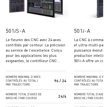
MANUTENTION
PEINTURE
PALETTISATION
SOUDAGE PAR POINTS
INSPECTION DE LA VISION
501𝑖S-A
501𝑖-A
DÉCOUPAGE PAR FIL EDM
Le fleuron des CNC avec 24 axes
La CNC à commande
TÉMOIGNAGES
contrôlés par contour. La précision
et ultra-multi-path
SERVICE CLIENTÈLE
au service de l'excellence. Conçu
puissance évolutiv
SERVICE CLIENTÈLE
pour les applications les plus
production intellig
FANUC PLANS
exigeantes, le contrôleur CNC
501𝑖-A offre un con
TERRAIN ET MAINTENANCE
501𝑖S-A offre une précision et un ...
haute capacité, ce q
choix id...
SUPPORT TECHNIQUE À DISTANCE
NOMBRE MAXIMAL D'AXES
NOMBRE MAXIMAL D'AX
PIÈCES DE RECHANGE
96 / 24
CONTRÔLÉS AU TOTAL /
CONTRÔLÉS AU TOTAL /
REMISE À NEUF
PAR TRAJECTOIRE
PAR TRAJECTOIRE
OUTILS DE SERVICE NUMÉRIQUE
NOMBRE TOTAL D'AXES DE
NOMBRE TOTAL D'AXES 
24/4
E-STORE
BROCHE / PAR COURSE
BROCHE / PAR COURSE
CENTRE DE TÉLÉCHARGEMENT " MYFANUC