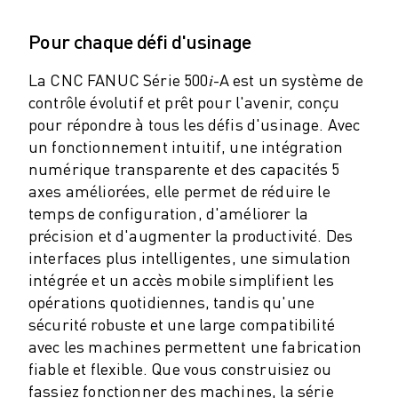
ROBOSHOT MAINTENANCE PRÉVENTIVE
COÛT TOTAL D'UNE ROBOSHOT
Pour chaque défi d'usinage
MACHINES D'ÉLECTROÉROSION PAR FIL
ROBOCUT MACHINES D'ÉLECTROÉROSION À FIL
La CNC FANUC Série 500𝑖-A est un système de
ROBOCUT MATÉRIEL
contrôle évolutif et prêt pour l'avenir, conçu
LOGICIEL ROBOCUT
pour répondre à tous les défis d'usinage. Avec
ROBOCUT MAINTENANCE PRÉVENTIVE
un fonctionnement intuitif, une intégration
DURABILITÉ DU ROBOCUT
numérique transparente et des capacités 5
SOLUTIONS IIOT
axes améliorées, elle permet de réduire le
SOLUTIONS POUR L'USINE INTELLIGENTE
temps de configuration, d'améliorer la
DES SOLUTIONS D'USINE INTELLIGENTE POUR AMÉLIORER L'EFFICAC
précision et d'augmenter la productivité. Des
ENREGISTREMENT DU PRODUIT "
interfaces plus intelligentes, une simulation
TÉMOIGNAGES
intégrée et un accès mobile simplifient les
opérations quotidiennes, tandis qu'une
SOLUTIONS
sécurité robuste et une large compatibilité
INDUSTRIES
avec les machines permettent une fabrication
TOUTES LES INDUSTRIES
fiable et flexible. Que vous construisiez ou
AÉROSPATIALE
fassiez fonctionner des machines, la série
AUTOMOBILE