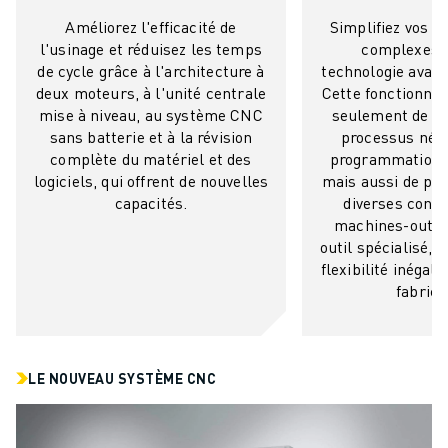
Améliorez l'efficacité de
Simplifiez vos pr
l'usinage et réduisez les temps
complexes g
de cycle grâce à l'architecture à
technologie avanc
deux moteurs, à l'unité centrale
Cette fonctionna
mise à niveau, au système CNC
seulement de rat
sans batterie et à la révision
processus néc
complète du matériel et des
programmation s
logiciels, qui offrent de nouvelles
mais aussi de pr
capacités.
diverses confi
machines-outils 
outil spécialisé, o
flexibilité inégal
fabrica
LE NOUVEAU SYSTÈME CNC