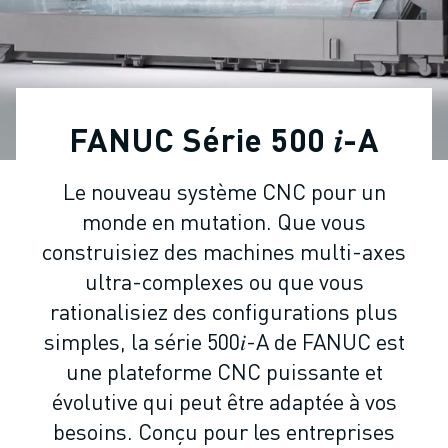
ROBOTS INDUSTRIELS
ROBOTS COLLABORATIFS
GAMME DE ROBOTS
CONTRÔLEURS DE ROBOTS
ACCESSOIRES POUR ROBOTS
FANUC Série 500 𝑖-A
LOGICIEL ROBOT
LOGICIEL DE SIMULATION
Le nouveau système CNC pour un
PRODUITS DE ROBOTIQUE ÉDUCATIVE
monde en mutation. Que vous
AUTOMATISATION DES ROBOTS
ROBOTS DE SOUDAGE À L'ARC
construisiez des machines multi-axes
ROBOTS ARTICULÉS
ultra-complexes ou que vous
SÉRIE ARC MATE
rationalisiez des configurations plus
SÉRIE M-900
simples, la série 500𝑖-A de FANUC est
ROBOTS DELTA
une plateforme CNC puissante et
ROBOTS POUR L'ALIMENTATION ET LES SALLES BLANCHES
évolutive qui peut être adaptée à vos
ROBOTS DE PEINTURE
besoins. Conçu pour les entreprises
ROBOTS PALETTISEURS