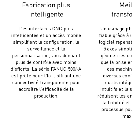
REJOIGNEZ-NOUS
Fabrication plus
Meill
CONTACT
intelligente
transfor
CONTACT
LOCALISATION DES SITES
Des interfaces CNC plus
Un usinage plus 
IMPRESSION
intelligentes et un accès mobile
fiable grâce à un
simplifient la configuration, la
logiciel repensé
surveillance et la
5 axes simplifié
personnalisation, vous donnant
géométries comp
plus de contrôle avec moins
que la prise en c
d'efforts. La série FANUC 500𝑖-A
des machines
est prête pour l'IoT, offrant une
diverses config
connectivité transparente pour
outils intégrés
accroître l'efficacité de la
intuitifs et la sé
production.
réduisent les erre
la fiabilité et p
processus pour u
maxim