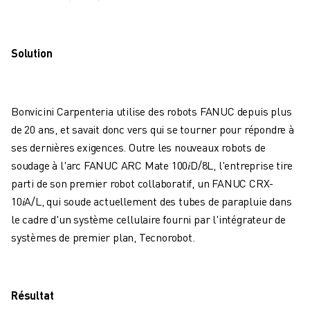
FORMATION ET ÉDUCATION
FANUC ACADEMY
SOLUTIONS POUR LES INDUSTRIES
Solution
SOLUTIONS POUR L'ÉDUCATION
WORLDSKILLS ET JEUNES TALENTS
ÉVÉNEMENTS ÉDUCATIFS
Bonvicini Carpenteria utilise des robots FANUC depuis plus
ACTUALITÉS ET MÉDIAS
de 20 ans, et savait donc vers qui se tourner pour répondre à
ACTUALITÉS ET MÉDIAS
ses dernières exigences. Outre les nouveaux robots de
EVÉNEMENTS
soudage à l'arc FANUC ARC Mate 100𝑖D/8L, l'entreprise tire
ÉVÉNEMENTS ÉDUCATIFS
parti de son premier robot collaboratif, un FANUC CRX-
A PROPOS DE FANUC
10𝑖A/L, qui soude actuellement des tubes de parapluie dans
A PROPOS DE FANUC
le cadre d'un système cellulaire fourni par l'intégrateur de
FANUC EN EUROPE
systèmes de premier plan, Tecnorobot.
NOS SITES
DÉVELOPPEMENT DURABLE
CARRIÈRE
FAÇONNEZ VOTRE AVENIR AVEC FANUC
Résultat