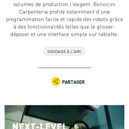
volumes de production l'exigent. Bonvicini
ROBOTS INDUSTRIELS
Carpenteria profite notamment d'une
ROBOTS COLLABORATIFS
programmation facile et rapide des robots grâce
GAMME DE ROBOTS
à des fonctionnalités telles que le glisser-
CONTRÔLEURS DE ROBOTS
déposer et une interface simple sur tablette.
ACCESSOIRES POUR ROBOTS
LOGICIEL ROBOT
LOGICIEL DE SIMULATION
SOUDAGE À L'ARC
PRODUITS DE ROBOTIQUE ÉDUCATIVE
AUTOMATISATION DES ROBOTS
ROBOTS DE SOUDAGE À L'ARC
ROBOTS ARTICULÉS
PARTAGER
SÉRIE ARC MATE
SÉRIE M-900
ROBOTS DELTA
ROBOTS POUR L'ALIMENTATION ET LES SALLES BLANCHES
ROBOTS DE PEINTURE
ROBOTS PALETTISEURS