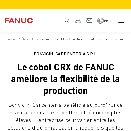
PRODUITS
APERÇU DU PRODUIT
FR
CNC ET SERVOMOTEURS
RECHERCHE DE CNC
Accueil
/
Études de cas
/
Le cobot CRX de FANUC améliore la flexibilité de la production
SYSTÈMES CNC
ENTRAÎNEMENTS
BONVICINI CARPENTERIA S.R.L.
SYSTÈME D'E/S
Le cobot CRX de FANUC
FONCTIONS/OPTIONS DE LA CNC
PERSONNALISATION
améliore la flexibilité de la
SIMULATION - DIGITAL TWIN SOLUTIONS
production
DURABILITÉ DE LA CNC
PRODUITS ÉDUCATIFS CNC
Bonvicini Carpenteria bénéficie aujourd'hui de
SOLUTIONS DE RETROFIT
niveaux de qualité et de flexibilité encore plus
MODÈLES CNC AVANCÉS
élevés. L'entreprise peut varier entre les
ROBOTS
solutions d'automatisation chaque fois que les
RECHERCHE DE ROBOTS