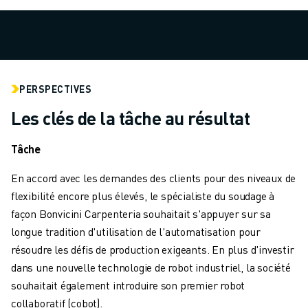
MANUTENTION
PEINTURE
PALETTISATION
SOUDAGE PAR POINTS
INSPECTION DE LA VISION
PERSPECTIVES
DÉCOUPAGE PAR FIL EDM
Les clés de la tâche au résultat
TÉMOIGNAGES
SERVICE CLIENTÈLE
Tâche
SERVICE CLIENTÈLE
FANUC PLANS
En accord avec les demandes des clients pour des niveaux de
TERRAIN ET MAINTENANCE
flexibilité encore plus élevés, le spécialiste du soudage à
SUPPORT TECHNIQUE À DISTANCE
façon Bonvicini Carpenteria souhaitait s'appuyer sur sa
PIÈCES DE RECHANGE
longue tradition d'utilisation de l'automatisation pour
REMISE À NEUF
résoudre les défis de production exigeants. En plus d'investir
OUTILS DE SERVICE NUMÉRIQUE
dans une nouvelle technologie de robot industriel, la société
E-STORE
souhaitait également introduire son premier robot
CENTRE DE TÉLÉCHARGEMENT " MYFANUC
collaboratif (cobot).