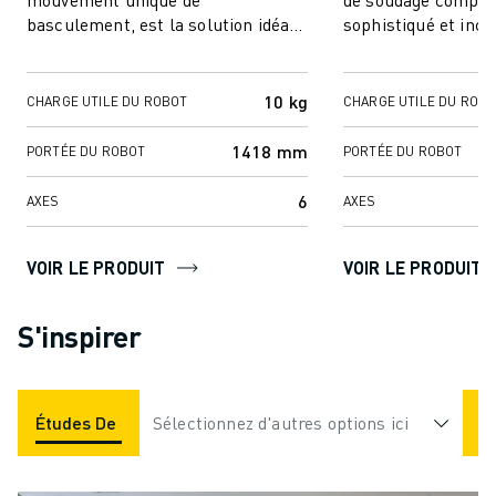
basculement, est la solution idéale
sophistiqué et inc
pour les petites et moyennes
fonctionnement sans
entreprises ainsi ...
q...
10 kg
CHARGE UTILE DU ROBOT
CHARGE UTILE DU ROB
1418 mm
PORTÉE DU ROBOT
PORTÉE DU ROBOT
6
AXES
AXES
VOIR LE PRODUIT
VOIR LE PRODUIT
S'inspirer
Études De Cas
Sélectionnez d'autres options ici
Applications
Industries