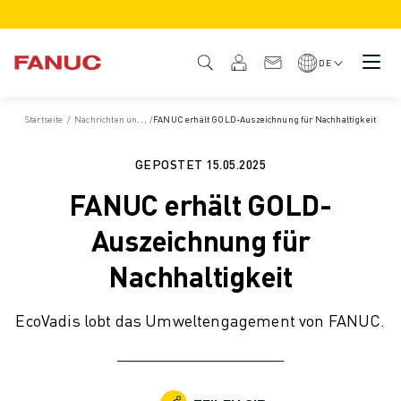
PRODUKTE
PRODUKTÜBERSICHT
DE
CNC & ANTRIEBE
CNC-FILTER
Startseite
/
Nachrichten und Medien
/
FANUC erhält GOLD-Auszeichnung für Nachhaltigkeit
/
News und Pressemitteilungen
/
Pressemitteilunge
CNC-SYSTEME
ANTRIEBE
GEPOSTET
15.05.2025
E/A-SYSTEM
FANUC erhält GOLD-
CNC-FUNKTIONEN/OPTIONEN
INDIVIDUALISIERUNG
Auszeichnung für
SIMULATION - DIGITALER ZWILLING
Nachhaltigkeit
CNC-NACHHALTIGKEIT
CNC-PRODUKTE FÜR DEN BILDUNGSBEREICH
EcoVadis lobt das Umweltengagement von FANUC.
RETROFIT LÖSUNGEN
ROBOTER
ROBOTERFILTER
INDUSTRIEROBOTER