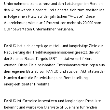
PRODUKTREGISTRIERUNG » FANUC PORTAL
Unternehmenstransparenz und den Leistungen im Bereich
FALLBEISPIELE
des Klimawandels geehrt und sicherte sich zum zweiten Mal
LÖSUNGEN
in Folge einen Platz auf der jährlichen "A-Liste". Diese
BRANCHEN
Auszeichnung wird nur 2 Prozent der mehr als 20.000 vom
ALLE BRANCHEN
CDP bewerteten Unternehmen verliehen.
LUFT- UND RAUMFAHRT
AUTOMOBIL
ELEKTRISCHE FAHRZEUGE
FANUC hat sich ehrgeizige mittel- und langfristige Ziele zur
ELEKTRONIK
Reduzierung der Treibhausgasemissionen gesetzt, die von
LEBENSMITTEL UND GETRÄNKE
der Science Based Targets (SBT) Initiative zertifiziert
MEDIZIN
wurden. Diese Ziele beinhalten Emissionsreduzierungen aus
KUNSTSTOFFE
dem eigenen Betrieb von FANUC und aus den Aktivitäten der
LAGERHALTUNG, LOGISTIK, POST & PAKET
Kunden durch die Entwicklung und Bereitstellung
APPLIKATIONEN
energieeffizienter Produkte.
ALLE APPLIKATIONEN
5-ACHS-BEARBEITUNG
FANUC ist für seine innovativen und langlebigen Produkte
LICHTBOGENSCHWEISSEN
bekannt und wurde von Clarivate SPS, einem führenden
MONTAGE