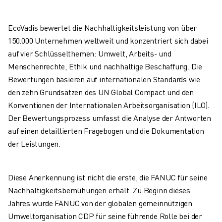
ELEKTRISCHE SPRITZGUSSMASCHINEN
ROBOSHOT-FILTER
EcoVadis bewertet die Nachhaltigkeitsleistung von über
ROBOSHOT ELEKTRISCHE SPRITZGUSSMASCHINEN
150.000 Unternehmen weltweit und konzentriert sich dabei
ROBOSHOT HARDWARE
auf vier Schlüsselthemen: Umwelt, Arbeits- und
ROBOSHOT SOFTWARE
Menschenrechte, Ethik und nachhaltige Beschaffung. Die
ROBOSHOT NACHHALTIGKEIT
Bewertungen basieren auf internationalen Standards wie
ROBOSHOT ROBOTER-PAKET
den zehn Grundsätzen des UN Global Compact und den
ROBOSHOT VORBEUGENDE WARTUNG
Konventionen der Internationalen Arbeitsorganisation (ILO).
ROBOSHOT TOTAL COST OF OWNERSHIP
Der Bewertungsprozess umfasst die Analyse der Antworten
DRAHTERODIERMASCHINEN
auf einen detaillierten Fragebogen und die Dokumentation
ROBOCUT DRAHTERODIERMASCHINEN
der Leistungen.
ROBOCUT HARDWARE
ROBOCUT SOFTWARE
ROBOCUT VORBEUGENDE WARTUNG
Diese Anerkennung ist nicht die erste, die FANUC für seine
ROBOCUT NACHHALTIGKEIT
Nachhaltigkeitsbemühungen erhält. Zu Beginn dieses
IIOT-LÖSUNGEN
Jahres wurde FANUC von der globalen gemeinnützigen
INTELLIGENTE FABRIKLÖSUNGEN
Umweltorganisation CDP für seine führende Rolle bei der