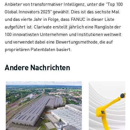
Anbieter von transformativer Intelligenz, unter die "Top 100
CNC-SCHLEIFEN
Global Innovators 2025" gewählt. Dies ist das sechste Mal
CNC-FRÄSEN
und das vierte Jahr in Folge, dass FANUC in dieser Liste
CNC-DREHEN
aufgeführt ist. Clarivate erstellt jährlich eine Rangliste der
HOCHGESCHWINDIGKEITSBOHREN UND -GEWINDESCHNEIDEN
100 innovativsten Unternehmen und Institutionen weltweit
SPRITZGUSS
und verwendet dabei eine Bewertungsmethode, die auf
MASCHINENBEDIENUNG
proprietären Patentdaten basiert.
MATERIALHANDHABUNG
LACKIEREN
Andere Nachrichten
PALETTIEREN
PUNKTSCHWEISSEN
VISION INSPEKTION
DRAHTERODIERMASCHINE
FALLBEISPIELE
KUNDENDIENST
KUNDENBETREUUNG
FANUC PLANS
FIELD & WARTUNG