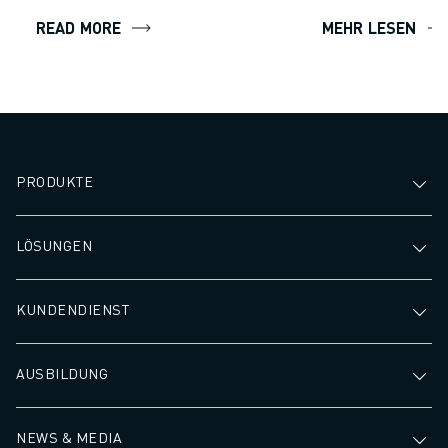
Schweißen.
ÜBER FANUC
READ MORE
MEHR LESEN
FANUC IN EUROPA
UNSERE STANDORTE
NACHHALTIGKEIT
KARRIERE
GESTALTEN SIE IHRE ZUKUNFT MIT FANUC
JETZT BEWERBEN » KARRIEREPORTAL
PRODUKTE
KONTAKT
KONTAKT
STANDORTE
LÖSUNGEN
IMPRESSUM
KUNDENDIENST
AUSBILDUNG
NEWS & MEDIA