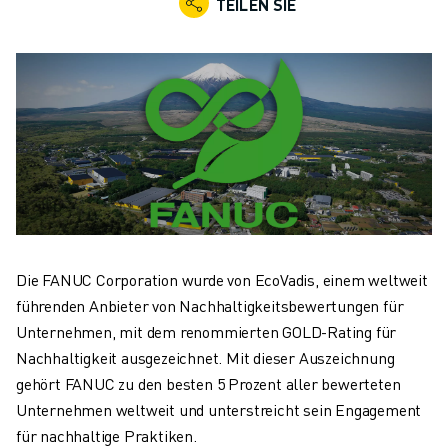
TEILEN SIE
KOLLABORATIVE ROBOTER
ROBOTERPALETTE
ROBOTER-STEUERUNGEN
ROBOTER-ZUBEHÖR
ROBOTER-SOFTWARE
SIMULATIONSSOFTWARE
ROBOTIK-PRODUKTE FÜR DEN BILDUNGSBEREICH
ROBOTER-AUTOMATISIERUNG
KOMPAKTE CNC-BEARBEITUNGSZENTREN
ROBODRILL-FILTER
ROBODRILL KOMPAKTE CNC-BEARBEITUNGSZENTREN
Die FANUC Corporation wurde von EcoVadis, einem weltweit
ROBODRILL HARDWARE
führenden Anbieter von Nachhaltigkeitsbewertungen für
ROBODRILL SOFTWARE
Unternehmen, mit dem renommierten GOLD-Rating für
ROBODRILL VORBEUGENDE WARTUNG
Nachhaltigkeit ausgezeichnet. Mit dieser Auszeichnung
ROBODRILL NACHHALTIGKEIT
gehört FANUC zu den besten 5 Prozent aller bewerteten
ROBODRILL ROBOTER-PAKET
Unternehmen weltweit und unterstreicht sein Engagement
ROBODRILL BILDUNGSPAKET
für nachhaltige Praktiken.