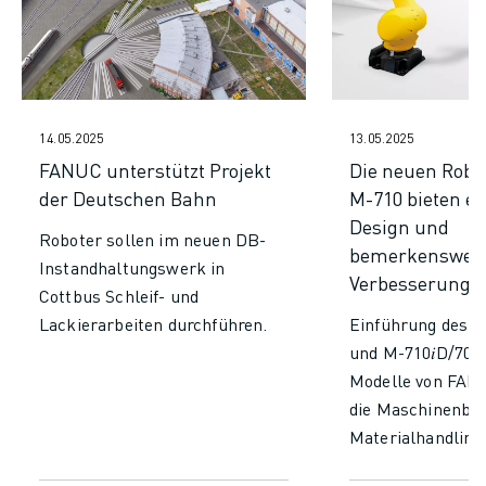
TECHNISCHE FERNUNTERSTÜTZUNG
ERSATZTEILE
WIEDERAUFBEREITUNG
DIGITALE SERVICE TOOLS
E-STORE
14.05.2025
13.05.2025
DOWNLOAD CENTER » MYFANUC
FANUC unterstützt Projekt
Die neuen Robot
TRAINING & AUSBILDUNG
der Deutschen Bahn
M-710 bieten ei
FANUC AKADEMIE
Design und
Roboter sollen im neuen DB-
BRANCHEN-LÖSUNGEN
bemerkenswer
Instandhaltungswerk in
LÖSUNGEN FÜR DIE AUSBILDUNG
Verbesserunge
Cottbus Schleif- und
WORLDSKILLS & YOUNG TALENTS
Lackierarbeiten durchführen.
Einführung des M
BILDUNGSVERANSTALTUNGEN
und M-710𝑖D/70:
NEWS & MEDIA
Modelle von FAN
NEWS & MEDIA
die Maschinenbed
EVENTS
Materialhandling,
BILDUNGSVERANSTALTUNGEN
die Palettierung 
ÜBER FANUC