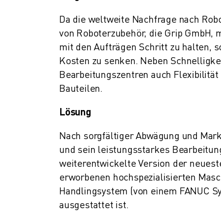
ÜBER FANUC
FANUC IN EUROPA
Da die weltweite Nachfrage nach Robo
UNSERE STANDORTE
von Roboterzubehör, die Grip GmbH, m
NACHHALTIGKEIT
mit den Aufträgen Schritt zu halten, 
KARRIERE
Kosten zu senken. Neben Schnelligkeit
GESTALTEN SIE IHRE ZUKUNFT MIT FANUC
Bearbeitungszentren auch Flexibilität 
JETZT BEWERBEN » KARRIEREPORTAL
Bauteilen.
KONTAKT
KONTAKT
Lösung
STANDORTE
IMPRESSUM
Nach sorgfältiger Abwägung und Mark
und sein leistungsstarkes Bearbeitu
weiterentwickelte Version der neues
erworbenen hochspezialisierten Masc
Handlingsystem (von einem FANUC Sy
ausgestattet ist.