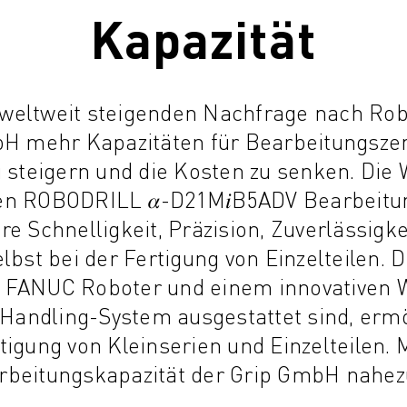
Kapazität
 weltweit steigenden Nachfrage nach Rob
bH mehr Kapazitäten für Bearbeitungszen
u steigern und die Kosten zu senken. Die W
chen ROBODRILL 𝛼-D21M𝑖B5ADV Bearbeitu
re Schnelligkeit, Präzision, Zuverlässigkei
lbst bei der Fertigung von Einzelteilen.
m FANUC Roboter und einem innovativen 
Handling-System ausgestattet sind, ermö
gung von Kleinserien und Einzelteilen. 
arbeitungskapazität der Grip GmbH nahez