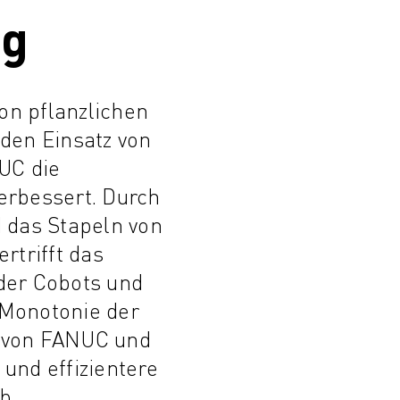
ng
on pflanzlichen
den Einsatz von
UC die
verbessert. Durch
 das Stapeln von
trifft das
der Cobots und
e Monotonie der
re von FANUC und
 und effizientere
b.