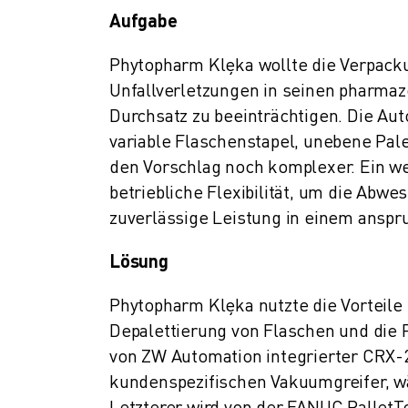
ÜBER FANUC
Aufgabe
FANUC IN EUROPA
UNSERE STANDORTE
Phytopharm Klęka wollte die Verpack
NACHHALTIGKEIT
Unfallverletzungen in seinen pharma
KARRIERE
Durchsatz zu beeinträchtigen. Die Aut
GESTALTEN SIE IHRE ZUKUNFT MIT FANUC
variable Flaschenstapel, unebene Pa
JETZT BEWERBEN » KARRIEREPORTAL
den Vorschlag noch komplexer. Ein we
KONTAKT
betriebliche Flexibilität, um die Abwe
KONTAKT
zuverlässige Leistung in einem anspr
STANDORTE
IMPRESSUM
Lösung
Phytopharm Klęka nutzte die Vorteil
Depalettierung von Flaschen und die P
von ZW Automation integrierter CRX-
kundenspezifischen Vakuumgreifer, w
Letzterer wird von der FANUC PalletT