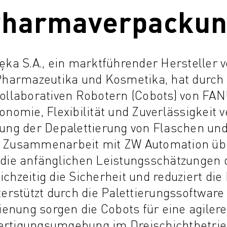
harmaverpacku
ka S.A., ein marktführender Hersteller v
Pharmazeutika und Kosmetika, hat durch 
kollaborativen Robotern (Cobots) von FAN
omie, Flexibilität und Zuverlässigkeit 
rung der Depalettierung von Flaschen und
n Zusammenarbeit mit ZW Automation über
ie anfänglichen Leistungsschätzungen 
ichzeitig die Sicherheit und reduziert di
terstützt durch die Palettierungssoftwa
dienung sorgen die Cobots für eine agilere
ertigungsumgebung im Dreischichtbetrie