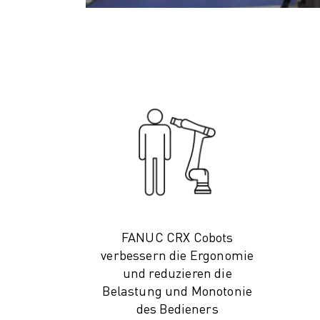
CNC-SCHLEIFEN
CNC-FRÄSEN
CNC-DREHEN
HOCHGESCHWINDIGKEITSBOHREN UND -GEWINDESCHNEIDEN
SPRITZGUSS
MASCHINENBEDIENUNG
MATERIALHANDHABUNG
LACKIEREN
PALETTIEREN
PUNKTSCHWEISSEN
VISION INSPEKTION
DRAHTERODIERMASCHINE
FANUC CRX Cobots
FALLBEISPIELE
verbessern die Ergonomie
KUNDENDIENST
und reduzieren die
KUNDENBETREUUNG
Belastung und Monotonie
FANUC PLANS
des Bedieners
FIELD & WARTUNG