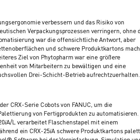
ungsergonomie verbessern und das Risiko von
zeutischen Verpackungsprozessen verringern, ohne 
omatisierung war die offensichtliche Antwort, aber
lettenoberflächen und schwere Produktkartons mac
iteres Ziel von Phytopharm war eine größere
senheit von Mitarbeitern zu bewältigen und eine
uchsvollen Drei-Schicht-Betrieb aufrechtzuerhalten.
e der CRX-Serie Cobots von FANUC, um die
alettierung von Fertigprodukten zu automatisieren.
20
𝑖
A/L verarbeitet Flaschenstapel mit einem
ährend ein CRX-25
𝑖
A schwere Produktkartons paletti
ool® Software bei der Vereinfachung, Simulation un