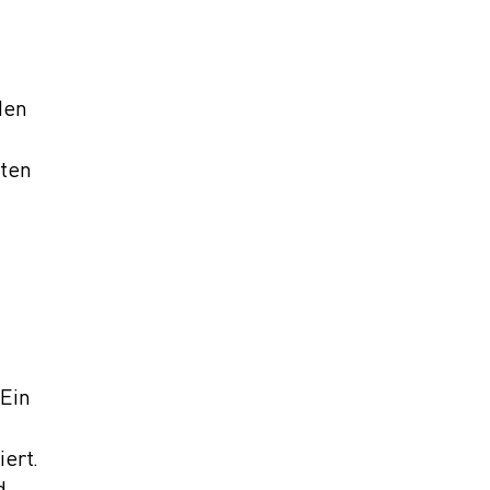
den
hten
 Ein
ert.
d