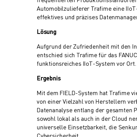
ÜBER FANUC
Automobilzulieferer Trafime eine IIoT
FANUC IN EUROPA
effektives und präzises Datenmanage
UNSERE STANDORTE
NACHHALTIGKEIT
Lösung
KARRIERE
GESTALTEN SIE IHRE ZUKUNFT MIT FANUC
Aufgrund der Zufriedenheit mit den 
JETZT BEWERBEN » KARRIEREPORTAL
entschied sich Trafime für das FANU
KONTAKT
funktionsreiches IIoT-System vor Ort.
KONTAKT
STANDORTE
Ergebnis
IMPRESSUM
Mit dem FIELD-System hat Trafime v
von einer Vielzahl von Herstellern v
Datenanalyse entlang der gesamten P
sowohl lokal als auch in der Cloud ne
universelle Einsetzbarkeit, die Senk
Cybersicherheit.