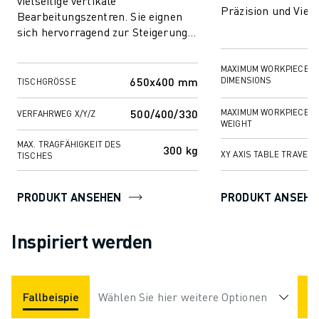
vielseitige vertikale
Präzision und Viels
Bearbeitungszentren. Sie eignen
damit die perfekte
sich hervorragend zur Steigerung
Branchen w...
der Produktivität bei
verschiedenen Fräs- und Boh...
MAXIMUM WORKPIECE
650x400 mm
DIMENSIONS
TISCHGRÖSSE
500/400/330
MAXIMUM WORKPIECE
VERFAHRWEG X/Y/Z
WEIGHT
MAX. TRAGFÄHIGKEIT DES
300 kg
XY AXIS TABLE TRAVEL
TISCHES
PRODUKT ANSEHEN
PRODUKT ANSEHE
Inspiriert werden
Fallbeispiele
Wählen Sie hier weitere Optionen
Anwendungen
Branchen