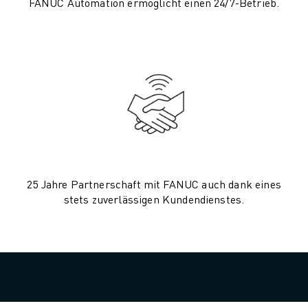
FANUC Automation ermöglicht einen 24/7-Betrieb.
CNC-SCHLEIFEN
CNC-FRÄSEN
CNC-DREHEN
HOCHGESCHWINDIGKEITSBOHREN UND -GEWINDESCHNEIDEN
SPRITZGUSS
MASCHINENBEDIENUNG
MATERIALHANDHABUNG
LACKIEREN
PALETTIEREN
PUNKTSCHWEISSEN
25 Jahre Partnerschaft mit FANUC auch dank eines
VISION INSPEKTION
stets zuverlässigen Kundendienstes.
DRAHTERODIERMASCHINE
FALLBEISPIELE
KUNDENDIENST
KUNDENBETREUUNG
FANUC PLANS
FIELD & WARTUNG