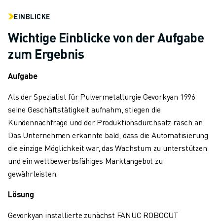
TECHNISCHE FERNUNTERSTÜTZUNG
EINBLICKE
ERSATZTEILE
WIEDERAUFBEREITUNG
Wichtige Einblicke von der Aufgabe
DIGITALE SERVICE TOOLS
zum Ergebnis
E-STORE
DOWNLOAD CENTER » MYFANUC
Aufgabe
TRAINING & AUSBILDUNG
Als der Spezialist für Pulvermetallurgie Gevorkyan 1996
FANUC AKADEMIE
seine Geschäftstätigkeit aufnahm, stiegen die
BRANCHEN-LÖSUNGEN
Kundennachfrage und der Produktionsdurchsatz rasch an.
LÖSUNGEN FÜR DIE AUSBILDUNG
Das Unternehmen erkannte bald, dass die Automatisierung
WORLDSKILLS & YOUNG TALENTS
die einzige Möglichkeit war, das Wachstum zu unterstützen
BILDUNGSVERANSTALTUNGEN
und ein wettbewerbsfähiges Marktangebot zu
NEWS & MEDIA
gewährleisten.
NEWS & MEDIA
EVENTS
Lösung
BILDUNGSVERANSTALTUNGEN
ÜBER FANUC
Gevorkyan installierte zunächst FANUC ROBOCUT