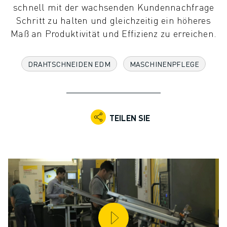
schnell mit der wachsenden Kundennachfrage
KOLLABORATIVE ROBOTER
Schritt zu halten und gleichzeitig ein höheres
ROBOTERPALETTE
Maß an Produktivität und Effizienz zu erreichen.
ROBOTER-STEUERUNGEN
ROBOTER-ZUBEHÖR
ROBOTER-SOFTWARE
DRAHTSCHNEIDEN EDM
MASCHINENPFLEGE
SIMULATIONSSOFTWARE
ROBOTIK-PRODUKTE FÜR DEN BILDUNGSBEREICH
ROBOTER-AUTOMATISIERUNG
KOMPAKTE CNC-BEARBEITUNGSZENTREN
TEILEN SIE
ROBODRILL-FILTER
ROBODRILL KOMPAKTE CNC-BEARBEITUNGSZENTREN
ROBODRILL HARDWARE
ROBODRILL SOFTWARE
ROBODRILL VORBEUGENDE WARTUNG
ROBODRILL NACHHALTIGKEIT
ROBODRILL ROBOTER-PAKET
ROBODRILL BILDUNGSPAKET