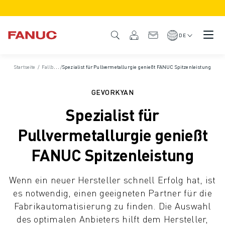
PRODUKTE
PRODUKTÜBERSICHT
DE
CNC & ANTRIEBE
CNC-FILTER
Startseite
/
Fallbeispiele
/
Spezialist für Pullvermetallurgie genießt FANUC Spitzenleistung
CNC-SYSTEME
ANTRIEBE
GEVORKYAN
E/A-SYSTEM
Spezialist für
CNC-FUNKTIONEN/OPTIONEN
INDIVIDUALISIERUNG
Pullvermetallurgie genießt
SIMULATION - DIGITALER ZWILLING
FANUC Spitzenleistung
CNC-NACHHALTIGKEIT
CNC-PRODUKTE FÜR DEN BILDUNGSBEREICH
Wenn ein neuer Hersteller schnell Erfolg hat, ist
RETROFIT LÖSUNGEN
es notwendig, einen geeigneten Partner für die
ROBOTER
Fabrikautomatisierung zu finden. Die Auswahl
ROBOTERFILTER
des optimalen Anbieters hilft dem Hersteller,
INDUSTRIEROBOTER