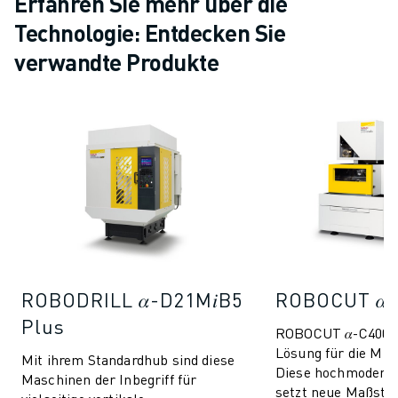
Erfahren Sie mehr über die
Technologie: Entdecken Sie
verwandte Produkte
ROBODRILL 𝛼-D21M𝑖B5
ROBOCUT 𝛼-
Plus
ROBOCUT 𝛼-C400𝑖
Lösung für die Mik
Mit ihrem Standardhub sind diese
Diese hochmodern
Maschinen der Inbegriff für
setzt neue Maßstä