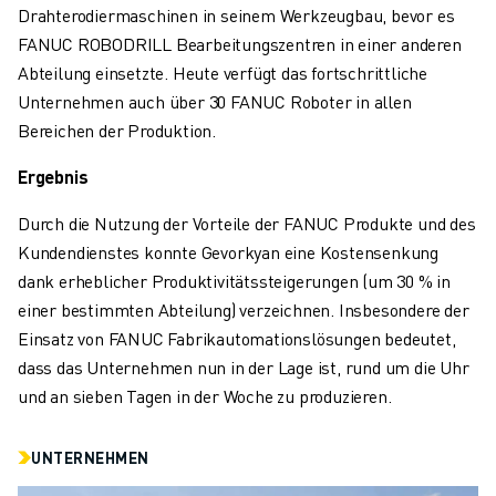
ÜBER FANUC
Drahterodiermaschinen in seinem Werkzeugbau, bevor es
FANUC IN EUROPA
FANUC ROBODRILL Bearbeitungszentren in einer anderen
UNSERE STANDORTE
Abteilung einsetzte. Heute verfügt das fortschrittliche
NACHHALTIGKEIT
Unternehmen auch über 30 FANUC Roboter in allen
KARRIERE
Bereichen der Produktion.
GESTALTEN SIE IHRE ZUKUNFT MIT FANUC
Ergebnis
JETZT BEWERBEN » KARRIEREPORTAL
KONTAKT
Durch die Nutzung der Vorteile der FANUC Produkte und des
KONTAKT
Kundendienstes konnte Gevorkyan eine Kostensenkung
STANDORTE
dank erheblicher Produktivitätssteigerungen (um 30 % in
IMPRESSUM
einer bestimmten Abteilung) verzeichnen. Insbesondere der
Einsatz von FANUC Fabrikautomationslösungen bedeutet,
dass das Unternehmen nun in der Lage ist, rund um die Uhr
und an sieben Tagen in der Woche zu produzieren.
UNTERNEHMEN