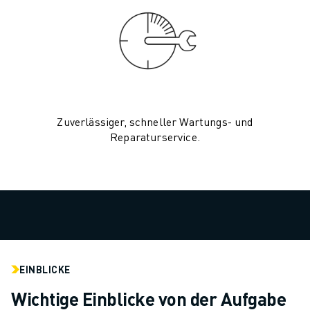
CNC-SCHLEIFEN
CNC-FRÄSEN
CNC-DREHEN
HOCHGESCHWINDIGKEITSBOHREN UND -GEWINDESCHNEIDEN
SPRITZGUSS
MASCHINENBEDIENUNG
Zuverlässiger, schneller Wartungs- und
MATERIALHANDHABUNG
Reparaturservice.
LACKIEREN
PALETTIEREN
PUNKTSCHWEISSEN
VISION INSPEKTION
DRAHTERODIERMASCHINE
FALLBEISPIELE
KUNDENDIENST
KUNDENBETREUUNG
EINBLICKE
FANUC PLANS
Wichtige Einblicke von der Aufgabe
FIELD & WARTUNG