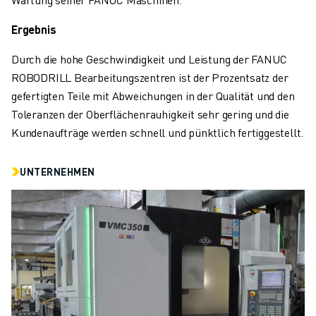
ÜBER FANUC
FANUC IN EUROPA
Ergebnis
UNSERE STANDORTE
Durch die hohe Geschwindigkeit und Leistung der FANUC
NACHHALTIGKEIT
RОBODRILL Bearbeitungszentren ist der Prozentsatz der
KARRIERE
gefertigten Teile mit Abweichungen in der Qualität und den
GESTALTEN SIE IHRE ZUKUNFT MIT FANUC
Toleranzen der Oberflächenrauhigkeit sehr gering und die
JETZT BEWERBEN » KARRIEREPORTAL
Kundenaufträge werden schnell und pünktlich fertiggestellt.
KONTAKT
KONTAKT
STANDORTE
UNTERNEHMEN
IMPRESSUM