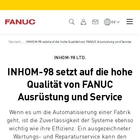
PRODUKTE
PRODUKTÜBERSICHT
DE
CNC & ANTRIEBE
CNC-FILTER
S
tartseite
/
/
Fallbeispiele
INHOM-98 setzt auf die hohe Qualität von FANUC Ausrüstung und Service
CNC-SYSTEME
ANTRIEBE
INHOM-98 LTD.
E/A-SYSTEM
INHOM-98 setzt auf die hohe
CNC-FUNKTIONEN/OPTIONEN
INDIVIDUALISIERUNG
Qualität von FANUC
SIMULATION - DIGITALER ZWILLING
Ausrüstung und Service
CNC-NACHHALTIGKEIT
CNC-PRODUKTE FÜR DEN BILDUNGSBEREICH
Wenn es um die Automatisierung einer Fabrik
RETROFIT LÖSUNGEN
geht, ist die Zuverlässigkeit der Systeme ebenso
ROBOTER
wichtig wie ihre Effizienz. Ein ausgezeichneter
ROBOTERFILTER
Wartungs- und Reparaturservice kann den
INDUSTRIEROBOTER