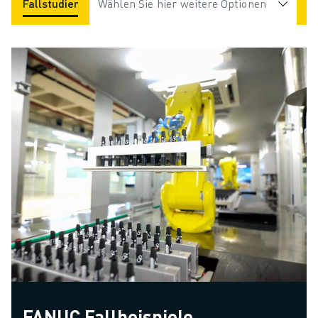
Fallstudien
Anwendungen
Wählen Sie hier weitere Optionen
Branchen
FANUC Fallbeispiele