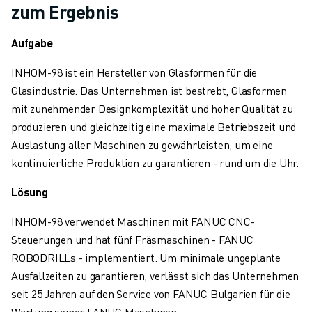
zum Ergebnis
TECHNISCHE FERNUNTERSTÜTZUNG
ERSATZTEILE
Aufgabe
WIEDERAUFBEREITUNG
DIGITALE SERVICE TOOLS
INHOM-98 ist ein Hersteller von Glasformen für die
E-STORE
Glasindustrie. Das Unternehmen ist bestrebt, Glasformen
DOWNLOAD CENTER » MYFANUC
mit zunehmender Designkomplexität und hoher Qualität zu
TRAINING & AUSBILDUNG
produzieren und gleichzeitig eine maximale Betriebszeit und
FANUC AKADEMIE
Auslastung aller Maschinen zu gewährleisten, um eine
BRANCHEN-LÖSUNGEN
kontinuierliche Produktion zu garantieren - rund um die Uhr.
LÖSUNGEN FÜR DIE AUSBILDUNG
WORLDSKILLS & YOUNG TALENTS
Lösung
BILDUNGSVERANSTALTUNGEN
INHOM-98 verwendet Maschinen mit FANUC CNC-
NEWS & MEDIA
Steuerungen und hat fünf Fräsmaschinen - FANUC
NEWS & MEDIA
ROBODRILLs - implementiert. Um minimale ungeplante
EVENTS
Ausfallzeiten zu garantieren, verlässt sich das Unternehmen
BILDUNGSVERANSTALTUNGEN
seit 25 Jahren auf den Service von FANUC Bulgarien für die
ÜBER FANUC
Wartung seiner FANUC Maschinen.