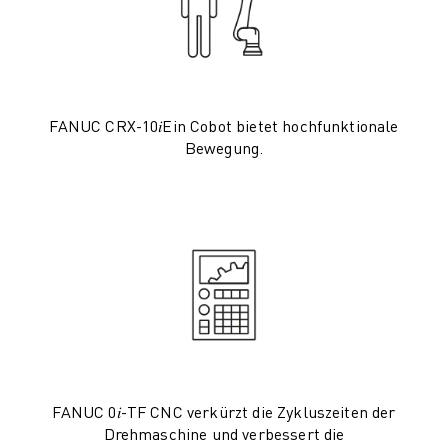
PRODUKTREGISTRIERUNG » FANUC PORTAL
FALLBEISPIELE
LÖSUNGEN
BRANCHEN
ALLE BRANCHEN
FANUC CRX-10𝑖Ein Cobot bietet hochfunktionale
LUFT- UND RAUMFAHRT
Bewegung.
AUTOMOBIL
ELEKTRISCHE FAHRZEUGE
ELEKTRONIK
LEBENSMITTEL UND GETRÄNKE
MEDIZIN
KUNSTSTOFFE
LAGERHALTUNG, LOGISTIK, POST & PAKET
APPLIKATIONEN
ALLE APPLIKATIONEN
5-ACHS-BEARBEITUNG
FANUC 0𝑖-TF CNC verkürzt die Zykluszeiten der
LICHTBOGENSCHWEISSEN
Drehmaschine und verbessert die
MONTAGE