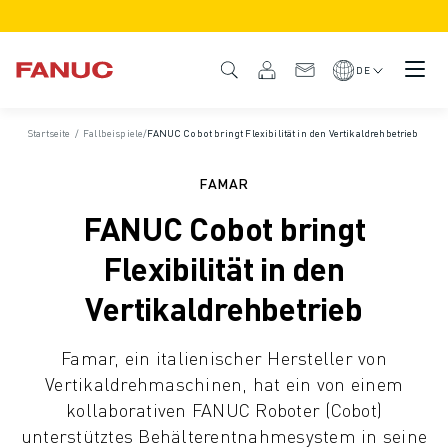
PRODUKTE
PRODUKTÜBERSICHT
DE
CNC & ANTRIEBE
CNC-FILTER
Startseite
/
Fallbeispiele
/
FANUC Cobot bringt Flexibilität in den Vertikaldrehbetrieb
CNC-SYSTEME
ANTRIEBE
FAMAR
E/A-SYSTEM
FANUC Cobot bringt
CNC-FUNKTIONEN/OPTIONEN
INDIVIDUALISIERUNG
Flexibilität in den
SIMULATION - DIGITALER ZWILLING
Vertikaldrehbetrieb
CNC-NACHHALTIGKEIT
CNC-PRODUKTE FÜR DEN BILDUNGSBEREICH
Famar, ein italienischer Hersteller von
RETROFIT LÖSUNGEN
Vertikaldrehmaschinen, hat ein von einem
ROBOTER
kollaborativen FANUC Roboter (Cobot)
ROBOTERFILTER
unterstütztes Behälterentnahmesystem in seine
INDUSTRIEROBOTER