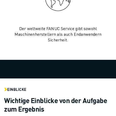
TECHNISCHE FERNUNTERSTÜTZUNG
ERSATZTEILE
WIEDERAUFBEREITUNG
DIGITALE SERVICE TOOLS
Der weltweite FANUC Service gibt sowohl
E-STORE
Maschinenherstellern als auch Endanwendern
DOWNLOAD CENTER » MYFANUC
Sicherheit.
TRAINING & AUSBILDUNG
FANUC AKADEMIE
BRANCHEN-LÖSUNGEN
LÖSUNGEN FÜR DIE AUSBILDUNG
WORLDSKILLS & YOUNG TALENTS
BILDUNGSVERANSTALTUNGEN
NEWS & MEDIA
EINBLICKE
NEWS & MEDIA
EVENTS
Wichtige Einblicke von der Aufgabe
BILDUNGSVERANSTALTUNGEN
zum Ergebnis
ÜBER FANUC