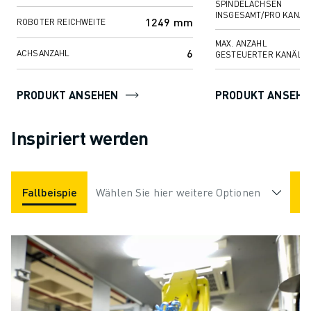
SPINDELACHSEN
INSGESAMT/PRO KANAL
1249 mm
ROBOTER REICHWEITE
MAX. ANZAHL
6
ACHSANZAHL
GESTEUERTER KANÄLE
PRODUKT ANSEHEN
PRODUKT ANSEHE
Inspiriert werden
Fallbeispiele
Wählen Sie hier weitere Optionen
Anwendungen
Branchen