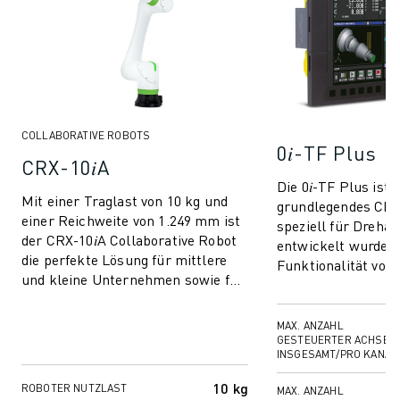
COLLABORATIVE ROBOTS
0𝑖-TF Plus
CRX-10𝑖A
Die 0𝑖-TF Plus ist 
Mit einer Traglast von 10 kg und
grundlegendes CNC
einer Reichweite von 1.249 mm ist
speziell für Dreh
der CRX-10𝑖A Collaborative Robot
entwickelt wurde u
die perfekte Lösung für mittlere
Funktionalität von
und kleine Unternehmen sowie für
Drehmaschinen opt
Automatisierungseinsteiger und ...
Dieses einfache, abe
MAX. ANZAHL
GESTEUERTER ACHSEN
INSGESAMT/PRO KANAL
10 kg
ROBOTER NUTZLAST
MAX. ANZAHL