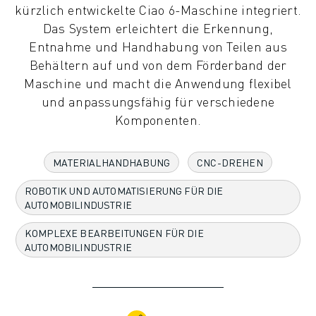
kürzlich entwickelte Ciao 6-Maschine integriert.
KOLLABORATIVE ROBOTER
Das System erleichtert die Erkennung,
ROBOTERPALETTE
Entnahme und Handhabung von Teilen aus
ROBOTER-STEUERUNGEN
Behältern auf und von dem Förderband der
ROBOTER-ZUBEHÖR
Maschine und macht die Anwendung flexibel
ROBOTER-SOFTWARE
und anpassungsfähig für verschiedene
SIMULATIONSSOFTWARE
Komponenten.
ROBOTIK-PRODUKTE FÜR DEN BILDUNGSBEREICH
ROBOTER-AUTOMATISIERUNG
KOMPAKTE CNC-BEARBEITUNGSZENTREN
MATERIALHANDHABUNG
CNC-DREHEN
ROBODRILL-FILTER
ROBOTIK UND AUTOMATISIERUNG FÜR DIE
ROBODRILL KOMPAKTE CNC-BEARBEITUNGSZENTREN
AUTOMOBILINDUSTRIE
ROBODRILL HARDWARE
ROBODRILL SOFTWARE
KOMPLEXE BEARBEITUNGEN FÜR DIE
ROBODRILL VORBEUGENDE WARTUNG
AUTOMOBILINDUSTRIE
ROBODRILL NACHHALTIGKEIT
ROBODRILL ROBOTER-PAKET
ROBODRILL BILDUNGSPAKET