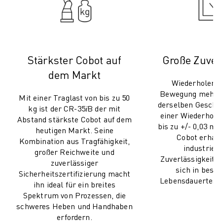
ÜBER FANUC
FANUC IN EUROPA
UNSERE STANDORTE
NACHHALTIGKEIT
KARRIERE
Stärkster Cobot auf
Große Zuver
GESTALTEN SIE IHRE ZUKUNFT MIT FANUC
dem Markt
JETZT BEWERBEN » KARRIEREPORTAL
Wiederholen S
Bewegung mehrm
KONTAKT
Mit einer Traglast von bis zu 50
derselben Geschi
KONTAKT
kg ist der CR-35𝑖B der mit
einer Wiederholg
Abstand stärkste Cobot auf dem
STANDORTE
bis zu +/- 0,03 
heutigen Markt. Seine
IMPRESSUM
Cobot erhalt
Kombination aus Tragfähigkeit,
industriet
großer Reichweite und
Zuverlässigkeit 
zuverlässiger
sich in besc
Sicherheitszertifizierung macht
Lebensdauertest
ihn ideal für ein breites
Spektrum von Prozessen, die
schweres Heben und Handhaben
erfordern.