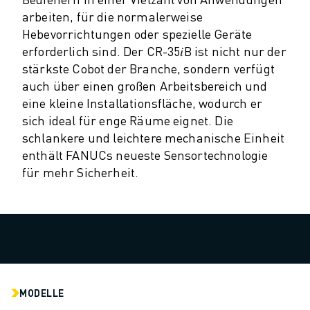
PRODUKTREGISTRIERUNG » FANUC PORTAL
arbeiten, für die normalerweise
FALLBEISPIELE
Hebevorrichtungen oder spezielle Geräte
LÖSUNGEN
erforderlich sind. Der CR-35𝑖B ist nicht nur der
BRANCHEN
stärkste Cobot der Branche, sondern verfügt
ALLE BRANCHEN
auch über einen großen Arbeitsbereich und
LUFT- UND RAUMFAHRT
eine kleine Installationsfläche, wodurch er
AUTOMOBIL
sich ideal für enge Räume eignet. Die
ELEKTRISCHE FAHRZEUGE
schlankere und leichtere mechanische Einheit
ELEKTRONIK
enthält FANUCs neueste Sensortechnologie
LEBENSMITTEL UND GETRÄNKE
für mehr Sicherheit.
MEDIZIN
KUNSTSTOFFE
LAGERHALTUNG, LOGISTIK, POST & PAKET
APPLIKATIONEN
ALLE APPLIKATIONEN
5-ACHS-BEARBEITUNG
LICHTBOGENSCHWEISSEN
MODELLE
MONTAGE