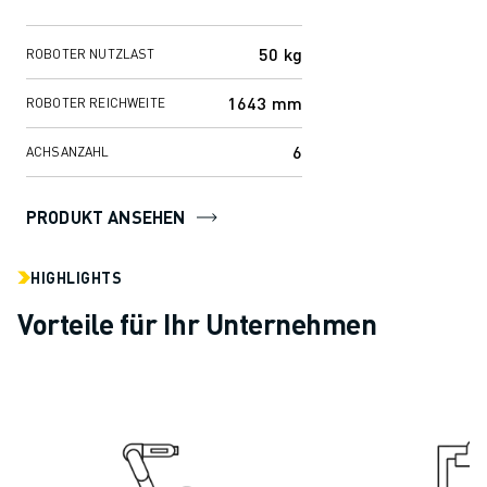
Schwerlastanwendungen geeignet.
TECHNISCHE FERNUNTERSTÜTZUNG
Mit einer Reic...
ERSATZTEILE
50 kg
ROBOTER NUTZLAST
WIEDERAUFBEREITUNG
DIGITALE SERVICE TOOLS
1643 mm
ROBOTER REICHWEITE
E-STORE
6
ACHSANZAHL
DOWNLOAD CENTER » MYFANUC
TRAINING & AUSBILDUNG
FANUC AKADEMIE
PRODUKT ANSEHEN
BRANCHEN-LÖSUNGEN
LÖSUNGEN FÜR DIE AUSBILDUNG
HIGHLIGHTS
WORLDSKILLS & YOUNG TALENTS
Vorteile für Ihr Unternehmen
BILDUNGSVERANSTALTUNGEN
NEWS & MEDIA
NEWS & MEDIA
EVENTS
BILDUNGSVERANSTALTUNGEN
ÜBER FANUC