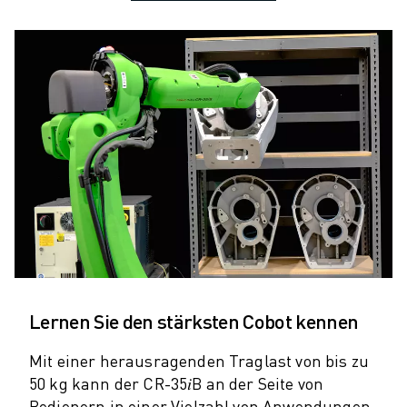
ELEKTRISCHE SPRITZGUSSMASCHINEN
ROBOSHOT-FILTER
ROBOSHOT ELEKTRISCHE SPRITZGUSSMASCHINEN
ROBOSHOT HARDWARE
ROBOSHOT SOFTWARE
ROBOSHOT NACHHALTIGKEIT
ROBOSHOT ROBOTER-PAKET
ROBOSHOT VORBEUGENDE WARTUNG
ROBOSHOT TOTAL COST OF OWNERSHIP
DRAHTERODIERMASCHINEN
ROBOCUT DRAHTERODIERMASCHINEN
ROBOCUT HARDWARE
ROBOCUT SOFTWARE
ROBOCUT VORBEUGENDE WARTUNG
Lernen Sie den stärksten Cobot kennen
ROBOCUT NACHHALTIGKEIT
Mit einer herausragenden Traglast von bis zu
IIOT-LÖSUNGEN
50 kg kann der CR-35𝑖B an der Seite von
INTELLIGENTE FABRIKLÖSUNGEN
Bedienern in einer Vielzahl von Anwendungen