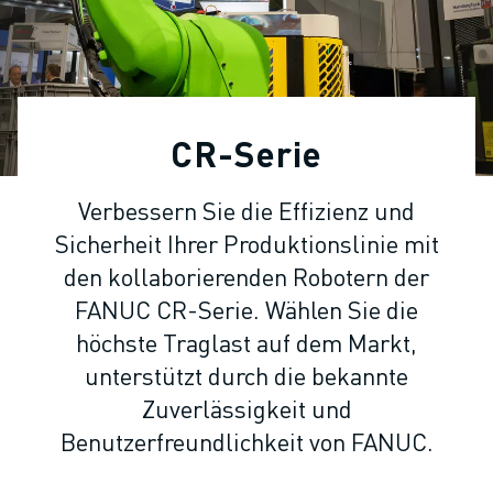
KOLLABORATIVE ROBOTER
ROBOTERPALETTE
ROBOTER-STEUERUNGEN
ROBOTER-ZUBEHÖR
ROBOTER-SOFTWARE
CR-Serie
SIMULATIONSSOFTWARE
ROBOTIK-PRODUKTE FÜR DEN BILDUNGSBEREICH
Verbessern Sie die Effizienz und
ROBOTER-AUTOMATISIERUNG
Sicherheit Ihrer Produktionslinie mit
KOMPAKTE CNC-BEARBEITUNGSZENTREN
ROBODRILL-FILTER
den kollaborierenden Robotern der
ROBODRILL KOMPAKTE CNC-BEARBEITUNGSZENTREN
FANUC CR-Serie. Wählen Sie die
ROBODRILL HARDWARE
höchste Traglast auf dem Markt,
ROBODRILL SOFTWARE
unterstützt durch die bekannte
ROBODRILL VORBEUGENDE WARTUNG
Zuverlässigkeit und
ROBODRILL NACHHALTIGKEIT
Benutzerfreundlichkeit von FANUC.
ROBODRILL ROBOTER-PAKET
ROBODRILL BILDUNGSPAKET