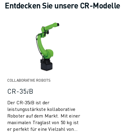
Entdecken Sie unsere CR-Modelle
CNC-SCHLEIFEN
CNC-FRÄSEN
CNC-DREHEN
HOCHGESCHWINDIGKEITSBOHREN UND -GEWINDESCHNEIDEN
SPRITZGUSS
MASCHINENBEDIENUNG
MATERIALHANDHABUNG
LACKIEREN
PALETTIEREN
PUNKTSCHWEISSEN
COLLABORATIVE ROBOTS
VISION INSPEKTION
CR-35𝑖B
DRAHTERODIERMASCHINE
FALLBEISPIELE
Der CR-35𝑖B ist der
KUNDENDIENST
leistungsstärkste kollaborative
Roboter auf dem Markt. Mit einer
KUNDENBETREUUNG
maximalen Traglast von 50 kg ist
FANUC PLANS
er perfekt für eine Vielzahl von
FIELD & WARTUNG