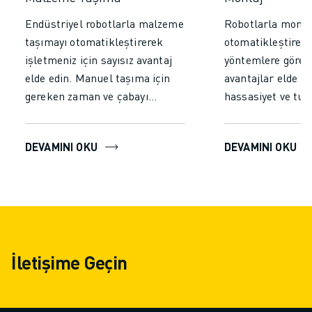
Endüstriyel robotlarla malzeme
Robotlarla montaj
taşımayı otomatikleştirerek
otomatikleştirer
işletmeniz için sayısız avantaj
yöntemlere göre 
elde edin. Manuel taşıma için
avantajlar elde e
gereken zaman ve çabayı
hassasiyet ve tuta
azaltarak verimliliği ve
sağlayarak hatalar
üretkenliği önemli ölçüde
yüksek kaliteli çı
DEVAMINI OKU
DEVAMINI OKU
artırın. Robotların yorulmadan
edin. Yorulmadan 
kesintisiz çalışmasını
çalışmayı mümkü
sağlayarak tutarlı performans
üretim hızını artı
elde edin, hataları en aza
verimliliği yükselt
indirin, daha yüksek verim ve
kaliteyi ve güvenl
daha hızlı işlem süreleri elde
otomasyonu her t
İletişime Geçin
edin.
operasyonu için st
yatırım haline get