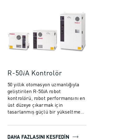
İLETIŞIM
LOKASYONLAR
KÜNYE
R-50𝑖A Kontrolör
50 yıllık otomasyon uzmanlığıyla
geliştirilen R-50𝑖A robot
kontrolörü, robot performansını en
üst düzeye çıkarmak için
tasarlanmış güçlü bir yükseltme
sunar. Yeni akıllı özellikler,
azaltılmış ener...
DAHA FAZLASINI KEŞFEDIN