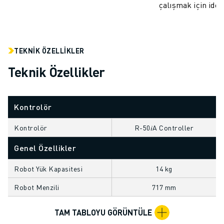
çalışmak için idea
ELEKTRIKLI ARAÇLAR
ELEKTRONIK
YIYECEK VE IÇECEK
MEDIKAL
TEKNIK ÖZELLIKLER
PLASTIK
Teknik Özellikler
DEPOLAMA, LOJISTIK, SEVKIYAT
UYGULAMALAR
TÜM UYGULAMALAR
Kontrolör
5 EKSEN IŞLEME
ARK KAYNAĞI
Kontrolör
R-50𝑖A Controller
BIRLEŞTIRME
Genel Özellikler
CNC TAŞLAMA
CNC FREZELEME
Robot Yük Kapasitesi
14 kg
CNC TORNA
Robot Menzili
717 mm
YÜKSEK HIZLI DELME VE KILAVUZ ÇEKME
ENJEKSIYON
TAM TABLOYU GÖRÜNTÜLE
MAKINE BESLEME