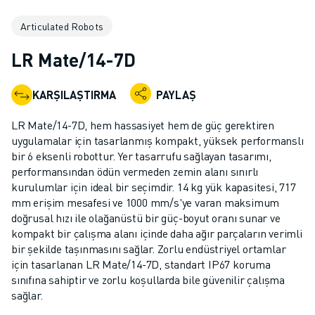
ENDÜSTRIYEL ROBOTLAR
Articulated Robots
İŞBIRLIKÇI ROBOTLAR
ROBOT YELPAZESI
LR Mate/14-7D
ROBOT KONTROLÖRLERI
ROBOT AKSESUARLARI
KARŞILAŞTIRMA
PAYLAŞ
ROBOT YAZILIMI
SIMÜLASYON YAZILIMI
LR Mate/14-7D, hem hassasiyet hem de güç gerektiren
EĞITIM AMAÇLI ROBOTIK ÜRÜNLERI
uygulamalar için tasarlanmış kompakt, yüksek performanslı
ROBOT OTOMASYONU
bir 6 eksenli robottur. Yer tasarrufu sağlayan tasarımı,
performansından ödün vermeden zemin alanı sınırlı
ARK KAYNAK ROBOTLARI
kurulumlar için ideal bir seçimdir. 14 kg yük kapasitesi, 717
EKLEMLI ROBOTLAR
mm erişim mesafesi ve 1000 mm/s'ye varan maksimum
ARC MATE SERISI
doğrusal hızı ile olağanüstü bir güç-boyut oranı sunar ve
M-900 SERISI
kompakt bir çalışma alanı içinde daha ağır parçaların verimli
DELTA ROBOTLAR
bir şekilde taşınmasını sağlar. Zorlu endüstriyel ortamlar
için tasarlanan LR Mate/14-7D, standart IP67 koruma
GIDA VE TEMIZ ODA ROBOTLARI
sınıfına sahiptir ve zorlu koşullarda bile güvenilir çalışma
BOYA ROBOTLARI
sağlar.
PALETLEME ROBOTLARI