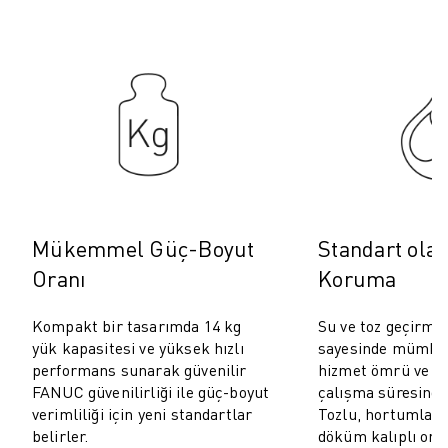
ROBOSHOT ÖNLEYICI BAKIM
ROBOSHOT TOPLAM SAHIP OLMA MALIYETI
TEL EROZYON MAKINELERI
ROBOCUT TEL EROZYON MAKINELERI
ROBOCUT DONANIM
ROBOCUT YAZILIMI
ROBOCUT ÖNLEYICI BAKIM
ROBOCUT SÜRDÜRÜLEBILIRLIK
IIOT ÇÖZÜMLERI
AKILLI FABRIKA ÇÖZÜMLERI
Mükemmel Güç-Boyut
Standart olar
ÜRETIM VERIMLILIĞINI ARTIRMAK IÇIN AKILLI FABRIKA ÇÖZÜMLERI (
Oranı
Koruma
ÜRÜN KAYDI » FANUC PORTAL
VAKA ÇALIŞMALARI
Kompakt bir tasarımda 14 kg
Su ve toz geçirmez
ÇÖZÜMLER
yük kapasitesi ve yüksek hızlı
sayesinde mümkün
ENDÜSTRILER
performans sunarak güvenilir
hizmet ömrü ve o
FANUC güvenilirliği ile güç-boyut
çalışma süresinde
TÜM SEKTÖRLER
verimliliği için yeni standartlar
Tozlu, hortumlarl
HAVACILIK
belirler.
döküm kalıplı ort
OTOMOTIV