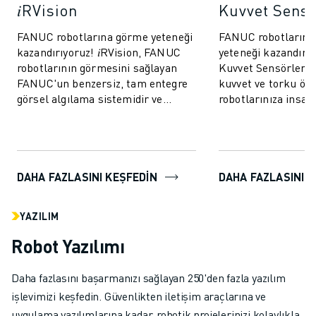
𝑖RVision
Kuvvet Sens
FANUC robotlarına görme yeteneği
FANUC robotlarına
kazandırıyoruz! 𝑖RVision, FANUC
yeteneği kazandırı
robotlarının görmesini sağlayan
Kuvvet Sensörleri, 
FANUC'un benzersiz, tam entegre
kuvvet ve torku öl
görsel algılama sistemidir ve
robotlarınıza insan
üretimi daha hızlı, daha akıllı ve
dokunuş kazandırır.
da...
robotların daha ö...
DAHA FAZLASINI KEŞFEDİN
DAHA FAZLASINI K
YAZILIM
Robot Yazılımı
Daha fazlasını başarmanızı sağlayan 250'den fazla yazılım
işlevimizi keşfedin. Güvenlikten iletişim araçlarına ve
uygulama yazılımlarına kadar, robotik projelerinizi kolaylıkla