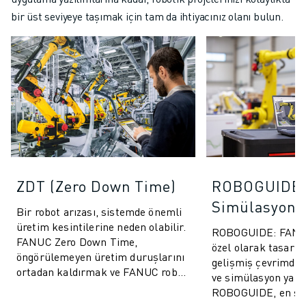
bir üst seviyeye taşımak için tam da ihtiyacınız olanı bulun.
ZDT (Zero Down Time)
ROBOGUIDE
Simülasyon Y
Bir robot arızası, sistemde önemli
üretim kesintilerine neden olabilir.
ROBOGUIDE: FANUC 
FANUC Zero Down Time,
özel olarak tasarla
öngörülemeyen üretim duruşlarını
gelişmiş çevrimdı
ortadan kaldırmak ve FANUC robot
ve simülasyon yazıl
performansını artırmak için
ROBOGUIDE, en son 
tasarlanm...