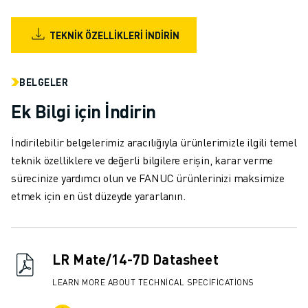
MALZEME TAŞIMA
BOYAMA
TEKNIK ÖZELLIKLERI İNDIRIN
PALETLEME
PUNTA KAYNAĞI
GÖRSEL DENETIM
BELGELER
TEL EROZYON
Ek Bilgi için İndirin
VAKA ÇALIŞMALARI
MÜŞTERI HIZMETLERI
İndirilebilir belgelerimiz aracılığıyla ürünlerimizle ilgili temel
MÜŞTERI HIZMETLERI
teknik özelliklere ve değerli bilgilere erişin, karar verme
FANUC PLANS
sürecinize yardımcı olun ve FANUC ürünlerinizi maksimize
SAHA VE BAKIM
etmek için en üst düzeyde yararlanın.
UZAKTAN TEKNIK DESTEK
YEDEK PARÇALAR
YENILEME
LR Mate/14-7D Datasheet
DIJITAL SERVIS ARAÇLARI
İNDIRME MERKEZI » MYFANUC
LEARN MORE ABOUT TECHNICAL SPECIFICATIONS
EĞITIM VE ÖĞRETIM