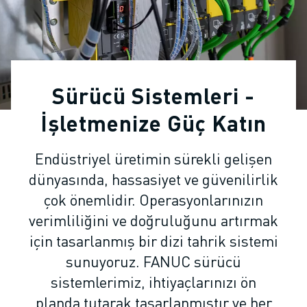
ENDÜSTRIYEL ROBOTLAR
İŞBIRLIKÇI ROBOTLAR
ROBOT YELPAZESI
ROBOT KONTROLÖRLERI
ROBOT AKSESUARLARI
Sürücü Sistemleri -
ROBOT YAZILIMI
SIMÜLASYON YAZILIMI
İşletmenize Güç Katın
EĞITIM AMAÇLI ROBOTIK ÜRÜNLERI
ROBOT OTOMASYONU
Endüstriyel üretimin sürekli gelişen
ARK KAYNAK ROBOTLARI
dünyasında, hassasiyet ve güvenilirlik
EKLEMLI ROBOTLAR
çok önemlidir. Operasyonlarınızın
ARC MATE SERISI
verimliliğini ve doğruluğunu artırmak
M-900 SERISI
için tasarlanmış bir dizi tahrik sistemi
DELTA ROBOTLAR
GIDA VE TEMIZ ODA ROBOTLARI
sunuyoruz. FANUC sürücü
BOYA ROBOTLARI
sistemlerimiz, ihtiyaçlarınızı ön
PALETLEME ROBOTLARI
planda tutarak tasarlanmıştır ve her