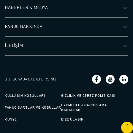
HABERLER & MEDYA
FANUC HAKKINDA
İLETİŞİM
BIZI ŞURADA BULABILIRSINIZ
:
KULLANIM KOŞULLARI
GIZLILIK VE ÇEREZ POLITIKASI
UYUMLULUK RAPORLAMA
FANUC ŞARTLAR VE KOŞULLAR
KANALLARI
KÜNYE
BIZE ULAŞIN