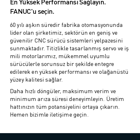
ROBOSHOT ÖNLEYICI BAKIM
En Yüksek Performansı Sağlayın.
ROBOSHOT TOPLAM SAHIP OLMA MALIYETI
FANUC'u seçin.
TEL EROZYON MAKINELERI
60 yılı aşkın süredir fabrika otomasyonunda
ROBOCUT TEL EROZYON MAKINELERI
lider olan şirketimiz, sektörün en geniş ve
ROBOCUT DONANIM
güvenilir CNC sürücü sistemleri yelpazesini
ROBOCUT YAZILIMI
sunmaktadır. Titizlikle tasarlanmış servo ve iş
ROBOCUT ÖNLEYICI BAKIM
mili motorlarımız, mükemmel uyumlu
ROBOCUT SÜRDÜRÜLEBILIRLIK
sürücülerle sorunsuz bir şekilde entegre
IIOT ÇÖZÜMLERI
edilerek en yüksek performansı ve olağanüstü
AKILLI FABRIKA ÇÖZÜMLERI
yüzey kalitesi sağlar.
ÜRETIM VERIMLILIĞINI ARTIRMAK IÇIN AKILLI FABRIKA ÇÖZÜMLERI (
ÜRÜN KAYDI » FANUC PORTAL
Daha hızlı döngüler, maksimum verim ve
VAKA ÇALIŞMALARI
minimum arıza süresi deneyimleyin. Üretim
ÇÖZÜMLER
hattınızın tüm potansiyelini ortaya çıkarın.
Hemen bizimle iletişime geçin.
ENDÜSTRILER
TÜM SEKTÖRLER
HAVACILIK
OTOMOTIV