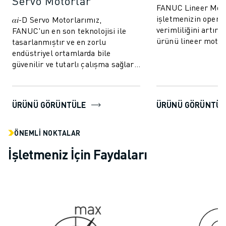
Servo Motorlar
FANUC Lineer Moto
MALZEME TAŞIMA
işletmenizin opera
𝛼𝑖-D Servo Motorlarımız,
BOYAMA
verimliliğini artırı
FANUC'un en son teknolojisi ile
PALETLEME
ürünü lineer motor
tasarlanmıştır ve en zorlu
PUNTA KAYNAĞI
endüstrilerin yükse
endüstriyel ortamlarda bile
GÖRSEL DENETIM
karşılamak...
güvenilir ve tutarlı çalışma sağlar.
TEL EROZYON
Mevcut sistemlere kolayca entegre
edilebilirler,...
VAKA ÇALIŞMALARI
MÜŞTERI HIZMETLERI
ÜRÜNÜ GÖRÜNTÜLE
ÜRÜNÜ GÖRÜNTÜL
MÜŞTERI HIZMETLERI
FANUC PLANS
ÖNEMLI NOKTALAR
SAHA VE BAKIM
İşletmeniz İçin Faydaları
UZAKTAN TEKNIK DESTEK
YEDEK PARÇALAR
YENILEME
DIJITAL SERVIS ARAÇLARI
İNDIRME MERKEZI » MYFANUC
EĞITIM VE ÖĞRETIM