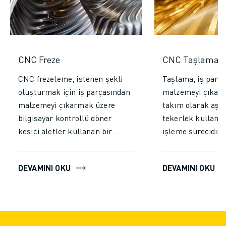
CNC Freze
CNC Taşlama
CNC frezeleme, istenen şekli
Taşlama, iş parç
oluşturmak için iş parçasından
malzemeyi çıkarm
malzemeyi çıkarmak üzere
takım olarak aşınd
bilgisayar kontrollü döner
tekerlek kullanan
kesici aletler kullanan bir
işleme sürecidir. 
işleme sürecidir. Karmaşık
malzemelerde inc
geometrilere sahip hassas
hassas boyutlar el
DEVAMINI OKU
DEVAMINI OKU
parçaların üretiminde yaygın
süreç, istenen şe
olarak kullanılır. Bu süreç, iş
ulaşmak için mal
parçasının hareketli bir masaya
kazıyarak aşındır
sabitlenmesini ve
aşındırıcı tekerle
programlanmış talimatlara göre
kullanılmasıyla ge