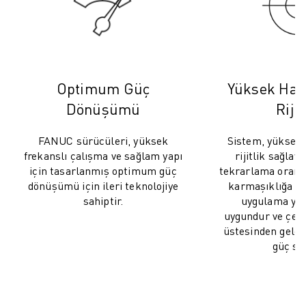
FANUC AKADEMI
ENDÜSTRILER IÇIN ÇÖZÜMLER
EĞITIM IÇIN ÇÖZÜMLER
WORLDSKILLS & GENÇ YETENEKLER
HABERLER & MEDYA
Optimum Güç
Yüksek Hass
HABERLER & MEDYA
Dönüşümü
Rijit
ETKINLIKLER
EĞITIM ETKINLIKLERI
FANUC sürücüleri, yüksek
Sistem, yüksek 
FANUC HAKKINDA
frekanslı çalışma ve sağlam yapı
rijitlik sağlay
FANUC HAKKINDA
için tasarlanmış optimum güç
tekrarlama oranl
AVRUPA'DA FANUC
dönüşümü için ileri teknolojiye
karmaşıklığa ka
sahiptir.
uygulama yel
LOKASYONLARIMIZ
uygundur ve çeşit
SÜRDÜRÜLEBILIRLIK
üstesinden gele
KARIYER
güç sağ
FANUC ILE GELECEĞINIZI ŞEKILLENDIRIN
BIZE KATILIN » KARIYER PORTALI
İLETIŞIM