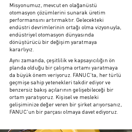
ROBOSHOT ÖNLEYICI BAKIM
Misyonumuz, mevcut en olağanüstü
ROBOSHOT TOPLAM SAHIP OLMA MALIYETI
otomasyon çözümlerini sunarak üretim
TEL EROZYON MAKINELERI
performansını artırmaktır. Gelecekteki
ROBOCUT TEL EROZYON MAKINELERI
endüstri devrimlerinin ortağı olma vizyonuyla,
ROBOCUT DONANIM
endüstriyel otomasyon dünyasında
ROBOCUT YAZILIMI
dönüştürücü bir değişim yaratmaya
ROBOCUT ÖNLEYICI BAKIM
kararlıyız.
ROBOCUT SÜRDÜRÜLEBILIRLIK
Aynı zamanda, çeşitlilik ve kapsayıcılığın ön
IIOT ÇÖZÜMLERI
planda olduğu bir çalışma ortamı yaratmaya
AKILLI FABRIKA ÇÖZÜMLERI
da büyük önem veriyoruz. FANUC'ta, her türlü
ÜRETIM VERIMLILIĞINI ARTIRMAK IÇIN AKILLI FABRIKA ÇÖZÜMLERI (
geçmişe sahip yetenekleri takdir ediyor ve
ÜRÜN KAYDI » FANUC PORTAL
benzersiz bakış açılarının gelişebileceği bir
VAKA ÇALIŞMALARI
ortam yaratıyoruz. Kişisel ve mesleki
ÇÖZÜMLER
gelişiminize değer veren bir şirket arıyorsanız,
ENDÜSTRILER
FANUC'un bir parçası olmaya davet ediyoruz.
TÜM SEKTÖRLER
HAVACILIK
OTOMOTIV