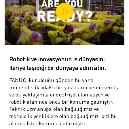
SCARA ROBOTLARI
KOMPAKT CNC İŞLEME MERKEZLERI
ROBODRILL BULUCU
ROBODRILL KOMPAKT DIK İŞLEME MERKEZLERI
ROBODRILL DONANIM
ROBODRILL YAZILIMI
ROBODRILL ÖNLEYICI BAKIM
ROBODRILL SÜRDÜRÜLEBILIRLIK
Robotik ve inovasyonun iş dünyasını
ROBODRILL ROBOT PAKETI
ileriye taşıdığı bir dünyaya adım atın.
ROBODRILL EĞITIM PAKETI
ELEKTRIKLI PLASTIK ENJEKSIYON MAKINELERI
FANUC, kurulduğu günden bu yana
ROBOSHOT BULUCU
mühendislik odaklı bir yaklaşımı benimsemiş
ROBOSHOT ELEKTRIKLI PLASTIK ENJEKSIYON MAKINELERI
ve bu yaklaşımla endüstriyel otomasyon ve
ROBOSHOT DONANIM
robotik alanında öncü bir konuma gelmiştir.
ROBOSHOT YAZILIM
Teknik uzmanlığa olan bağlılığımız ve
ROBOSHOT SÜRDÜRÜLEBİLİRLİK
teknolojik yeniliklere olan bağlılığımız, bizi bu
ROBOSHOT ROBOT PAKETI
alanda lider konuma getirmiştir.