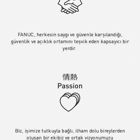
FANUC AKADEMI
ENDÜSTRILER IÇIN ÇÖZÜMLER
EĞITIM IÇIN ÇÖZÜMLER
WORLDSKILLS & GENÇ YETENEKLER
FANUC, herkesin saygı ve güvenle karşılandığı,
HABERLER & MEDYA
güvenlik ve açıklık ortamını teşvik eden kapsayıcı bir
HABERLER & MEDYA
yerdir. ​
ETKINLIKLER
EĞITIM ETKINLIKLERI
FANUC HAKKINDA
FANUC HAKKINDA
AVRUPA'DA FANUC
LOKASYONLARIMIZ
SÜRDÜRÜLEBILIRLIK
KARIYER
FANUC ILE GELECEĞINIZI ŞEKILLENDIRIN
BIZE KATILIN » KARIYER PORTALI
Biz, işimize tutkuyla bağlı, ilham dolu bireylerden
İLETIŞIM
oluşan bir ekibiz ve ortak vizyonumuzu