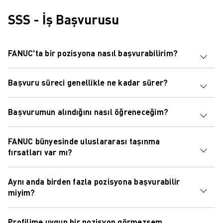
SSS - İş Başvurusu
FANUC'ta bir pozisyona nasıl başvurabilirim?
Kariyer portalımızdan doğrudan başvurabilirsiniz.
Başvuru süreci genellikle ne kadar sürer?
İstediğiniz iş pozisyonuna gidin ve “Şimdi Başvur”
düğmesine tıklayın.
Zaman çizelgesi, role ve başvuru sayısına bağlı olarak
Başvurumun alındığını nasıl öğreneceğim?
değişmektedir. Ancak, tüm adaylara başvurularını takiben
3-4 hafta içinde geri dönüş yapmayı hedefliyoruz.
Başvurunuzu gönderdikten sonra, alındığınızı teyit eden
FANUC bünyesinde uluslararası taşınma
bir onay e-postası alacaksınız.
fırsatları var mı?
FANUC birçok ülkede faaliyet göstermektedir ve
Aynı anda birden fazla pozisyona başvurabilir
pozisyona ve iş ihtiyaçlarına bağlı olarak uluslararası
miyim?
görevler için fırsatlar olabilir.
Evet, beceri ve deneyiminize uygun tüm pozisyonlara
Profilime uygun bir pozisyon görmezsem,