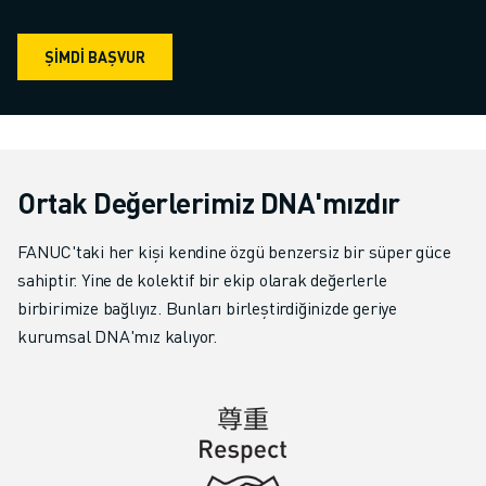
MALZEME TAŞIMA
BOYAMA
ŞIMDI BAŞVUR
PALETLEME
PUNTA KAYNAĞI
GÖRSEL DENETIM
TEL EROZYON
VAKA ÇALIŞMALARI
Ortak Değerlerimiz DNA'mızdır
MÜŞTERI HIZMETLERI
MÜŞTERI HIZMETLERI
FANUC'taki her kişi kendine özgü benzersiz bir süper güce
FANUC PLANS
sahiptir. Yine de kolektif bir ekip olarak değerlerle
SAHA VE BAKIM
birbirimize bağlıyız. Bunları birleştirdiğinizde geriye
UZAKTAN TEKNIK DESTEK
kurumsal DNA'mız kalıyor.
YEDEK PARÇALAR
YENILEME
DIJITAL SERVIS ARAÇLARI
İNDIRME MERKEZI » MYFANUC
EĞITIM VE ÖĞRETIM