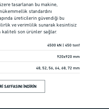
üzere tasarlanan bu makine,
mükemmellik standardını
pında üreticilerin güvendiği bu
irlik ve verimlilik sunarak kesintisiz
 kaliteli son ürünler sağlar.
4500 kN | 450 tonf
920x920 mm
48, 52, 56, 64, 68, 72 mm
RI SAYFASINI İNDIRIN