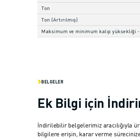
FANUC AKADEMI
Ton
ENDÜSTRILER IÇIN ÇÖZÜMLER
EĞITIM IÇIN ÇÖZÜMLER
Ton (Artırılmış)
WORLDSKILLS & GENÇ YETENEKLER
Maksimum ve minimum kalıp yüksekliği -
HABERLER & MEDYA
HABERLER & MEDYA
ETKINLIKLER
EĞITIM ETKINLIKLERI
FANUC HAKKINDA
FANUC HAKKINDA
BELGELER
AVRUPA'DA FANUC
LOKASYONLARIMIZ
Ek Bilgi için İndir
SÜRDÜRÜLEBILIRLIK
KARIYER
FANUC ILE GELECEĞINIZI ŞEKILLENDIRIN
İndirilebilir belgelerimiz aracılığıyla 
BIZE KATILIN » KARIYER PORTALI
İLETIŞIM
bilgilere erişin, karar verme süreci