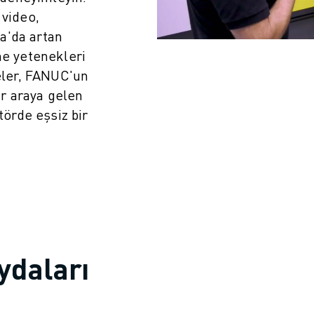
 video,
a'da artan
me yetenekleri
meler, FANUC'un
bir araya gelen
örde eşsiz bir
IOT)
ydaları