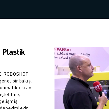
i Plastik
NUC ROBOSHOT
genel bir bakış.
kunmatik ekran,
işletilmiş
gelişmiş
i deneyimleyin.