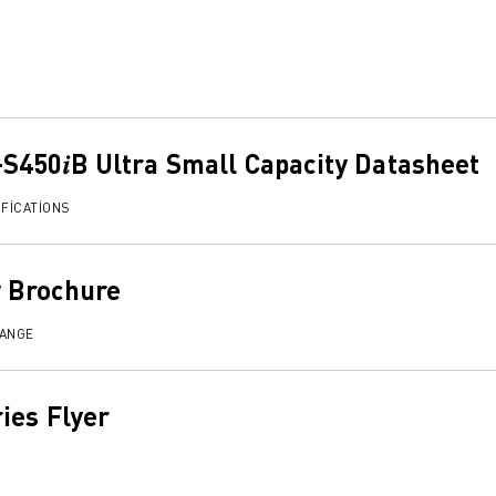
50𝑖B Ultra Small Capacity Datasheet
FICATIONS
 Brochure
RANGE
ies Flyer