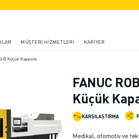
ALAR
MÜŞTERI HIZMETLERI
KARIYER
B Küçük Kapasite
FANUC ROBO
Küçük Kapa
KARŞILAŞTIRMA
Medikal, otomotiv ve tek