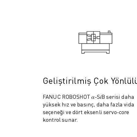
ELEKTRIKLI ARAÇLAR
ELEKTRONIK
YIYECEK VE IÇECEK
MEDIKAL
PLASTIK
DEPOLAMA, LOJISTIK, SEVKIYAT
UYGULAMALAR
TÜM UYGULAMALAR
5 EKSEN IŞLEME
ARK KAYNAĞI
Geliştirilmiş Çok Yönlül
BIRLEŞTIRME
CNC TAŞLAMA
FANUC ROBOSHOT 𝛼-S𝑖B serisi daha
CNC FREZELEME
yüksek hız ve basınç, daha fazla vida
CNC TORNA
seçeneği ve dört eksenli servo-core
YÜKSEK HIZLI DELME VE KILAVUZ ÇEKME
kontrol sunar.
ENJEKSIYON
MAKINE BESLEME