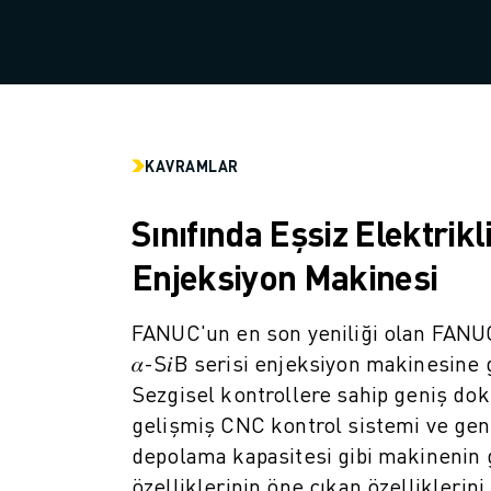
SCARA ROBOTLARI
KOMPAKT CNC İŞLEME MERKEZLERI
ROBODRILL BULUCU
ROBODRILL KOMPAKT DIK İŞLEME MERKEZLERI
ROBODRILL DONANIM
ROBODRILL YAZILIMI
KAVRAMLAR
ROBODRILL ÖNLEYICI BAKIM
ROBODRILL SÜRDÜRÜLEBILIRLIK
Sınıfında Eşsiz Elektrikl
ROBODRILL ROBOT PAKETI
ROBODRILL EĞITIM PAKETI
Enjeksiyon Makinesi
ELEKTRIKLI PLASTIK ENJEKSIYON MAKINELERI
ROBOSHOT BULUCU
FANUC'un en son yeniliği olan FA
ROBOSHOT ELEKTRIKLI PLASTIK ENJEKSIYON MAKINELERI
𝛼-S𝑖B serisi enjeksiyon makinesine 
ROBOSHOT DONANIM
Sezgisel kontrollere sahip geniş do
ROBOSHOT YAZILIM
gelişmiş CNC kontrol sistemi ve gen
ROBOSHOT SÜRDÜRÜLEBİLİRLİK
depolama kapasitesi gibi makinenin 
ROBOSHOT ROBOT PAKETI
özelliklerinin öne çıkan özelliklerin