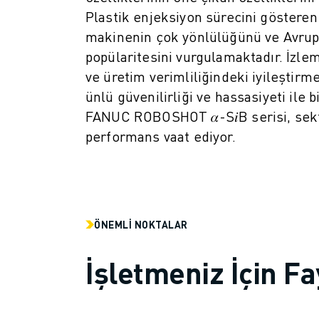
ROBOSHOT ÖNLEYICI BAKIM
Plastik enjeksiyon sürecini gösteren
ROBOSHOT TOPLAM SAHIP OLMA MALIYETI
makinenin çok yönlülüğünü ve Avrup
TEL EROZYON MAKINELERI
popülaritesini vurgulamaktadır. İzle
ROBOCUT TEL EROZYON MAKINELERI
ve üretim verimliliğindeki iyileştir
ROBOCUT DONANIM
ROBOCUT YAZILIMI
ünlü güvenilirliği ve hassasiyeti ile 
ROBOCUT ÖNLEYICI BAKIM
FANUC ROBOSHOT 𝛼-S𝑖B serisi, sekt
ROBOCUT SÜRDÜRÜLEBILIRLIK
performans vaat ediyor.
IIOT ÇÖZÜMLERI
AKILLI FABRIKA ÇÖZÜMLERI
ÜRETIM VERIMLILIĞINI ARTIRMAK IÇIN AKILLI FABRIKA ÇÖZÜMLERI (
ÜRÜN KAYDI » FANUC PORTAL
VAKA ÇALIŞMALARI
ÖNEMLI NOKTALAR
ÇÖZÜMLER
ENDÜSTRILER
İşletmeniz İçin Fa
TÜM SEKTÖRLER
HAVACILIK
OTOMOTIV