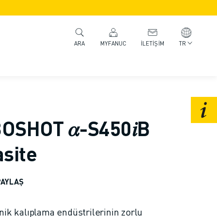
MYFANUC
İLETIŞIM
TR
ARA
SHOT 𝛼-S450𝑖B
site
PAYLAŞ
nik kalıplama endüstrilerinin zorlu