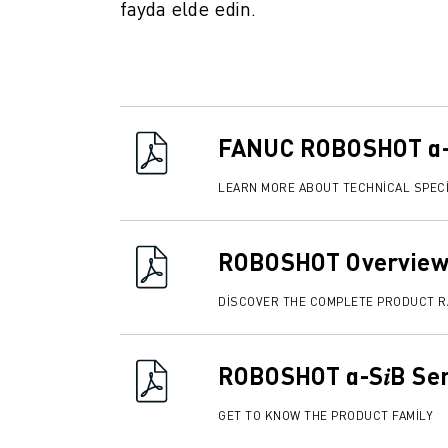
İLETIŞIM
fayda elde edin.
LOKASYONLAR
KÜNYE
FANUC ROBOSHOT α-S4
LEARN MORE ABOUT TECHNICAL SPECI
ROBOSHOT Overview
DISCOVER THE COMPLETE PRODUCT 
ROBOSHOT α-S𝑖B Ser
GET TO KNOW THE PRODUCT FAMILY