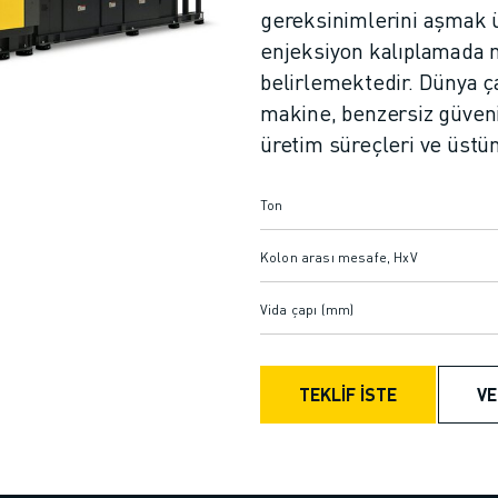
gereksinimlerini aşmak 
enjeksiyon kalıplamada 
belirlemektedir. Dünya ça
makine, benzersiz güvenil
üretim süreçleri ve üstün
Ton
Kolon arası mesafe, HxV
Vida çapı (mm)
TEKLİF İSTE
VE