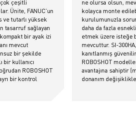
çok çeşitli
ne olursa olsun, mev
ar. Ünite, FANUC'un
kolayca monte edileb
 ve tutarlı yüksek
kurulumunuzla soruns
en tasarruf sağlayan
daha da fazla esnekli
kompakt bir ayak izi
etmek üzere isteğe 
ranı mevcut
mevcuttur. SI-300H
suz bir şekilde
kanıtlanmış güvenilir
ı bir kullanıcı
ROBOSHOT modelleri 
i doğrudan ROBOSHOT
avantajına sahiptir (
ayrı bir kontrol
donanım değişiklikler