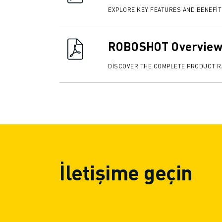
İLETIŞIM
EXPLORE KEY FEATURES AND BENEFI
LOKASYONLAR
KÜNYE
ROBOSHOT Overview
DISCOVER THE COMPLETE PRODUCT 
İletişime geçin