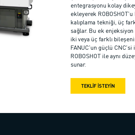
entegrasyonu kolay dikey
ekleyerek ROBOSHOT'u ku
kalıplama tekniği, üç far
sağlar. Bu ek enjeksiyon 
iki veya üç farklı bileşe
FANUC'un güçlü CNC'si il
ROBOSHOT ile aynı düzeyd
sunar.
TEKLIF İSTEYIN