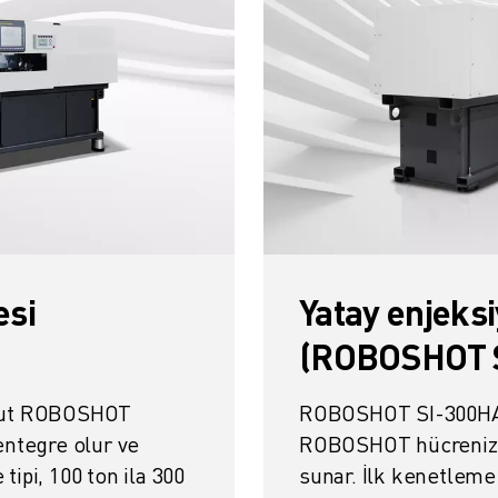
esi
Yatay enjeksi
(ROBOSHOT 
vcut ROBOSHOT
ROBOSHOT SI-300HA y
entegre olur ve
ROBOSHOT hücreniz i
 tipi, 100 ton ila 300
sunar. İlk kenetleme 