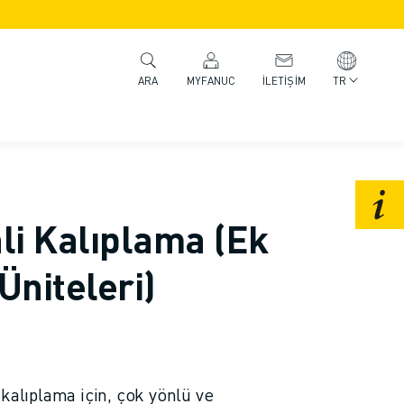
MYFANUC
İLETIŞIM
TR
ARA
li Kalıplama (Ek
Üniteleri)
kalıplama için, çok yönlü ve