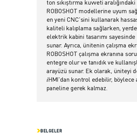
ton sıkıştırma kuvveti aralığındaki 
MALZEME TAŞIMA
ROBOSHOT modellerine uyum sağl
BOYAMA
en yeni CNC'sini kullanarak hassas
PALETLEME
kaliteli kalıplama sağlarken, yerd
PUNTA KAYNAĞI
elektrik kabini tasarımı sayesinde 
GÖRSEL DENETIM
sunar. Ayrıca, ünitenin çalışma ek
TEL EROZYON
VAKA ÇALIŞMALARI
ROBOSHOT çalışma ekranına sorun
MÜŞTERI HIZMETLERI
entegre olur ve tanıdık ve kullanışl
MÜŞTERI HIZMETLERI
arayüzü sunar. Ek olarak, ünitey
FANUC PLANS
𝑖HMI'dan kontrol edebilir, böylece 
SAHA VE BAKIM
paneline gerek kalmaz.
UZAKTAN TEKNIK DESTEK
YEDEK PARÇALAR
YENILEME
DIJITAL SERVIS ARAÇLARI
İNDIRME MERKEZI » MYFANUC
BELGELER
EĞITIM VE ÖĞRETIM