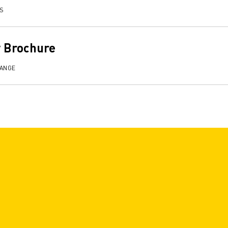
TS
 Brochure
RANGE