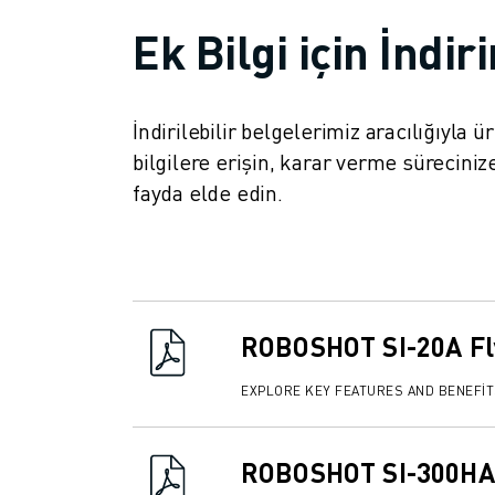
FANUC AKADEMI
Ek Bilgi için İndir
ENDÜSTRILER IÇIN ÇÖZÜMLER
EĞITIM IÇIN ÇÖZÜMLER
WORLDSKILLS & GENÇ YETENEKLER
HABERLER & MEDYA
İndirilebilir belgelerimiz aracılığıyla 
HABERLER & MEDYA
bilgilere erişin, karar verme süreci
ETKINLIKLER
fayda elde edin.
EĞITIM ETKINLIKLERI
FANUC HAKKINDA
FANUC HAKKINDA
AVRUPA'DA FANUC
LOKASYONLARIMIZ
ROBOSHOT SI-20A Fl
SÜRDÜRÜLEBILIRLIK
KARIYER
EXPLORE KEY FEATURES AND BENEFI
FANUC ILE GELECEĞINIZI ŞEKILLENDIRIN
BIZE KATILIN » KARIYER PORTALI
ROBOSHOT SI-300HA 
İLETIŞIM