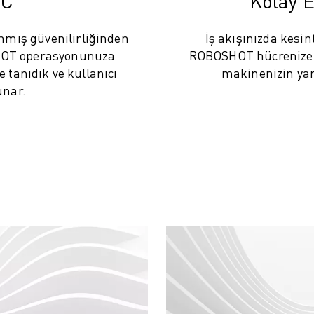
NC
Kolay E
mış güvenilirliğinden
İş akışınızda kesin
HOT operasyonunuza
ROBOSHOT hücrenize s
e tanıdık ve kullanıcı
makinenizin yan
unar.
IOT)