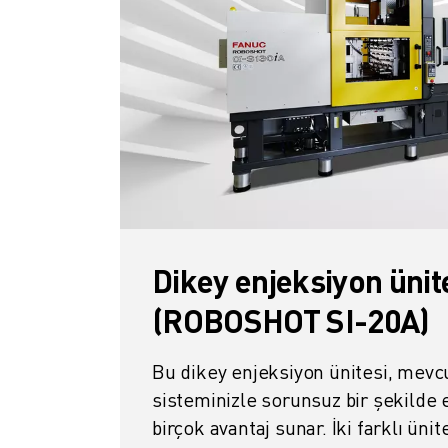
ELEKTRIKLI ARAÇLAR
ELEKTRONIK
YIYECEK VE IÇECEK
MEDIKAL
PLASTIK
DEPOLAMA, LOJISTIK, SEVKIYAT
UYGULAMALAR
TÜM UYGULAMALAR
5 EKSEN IŞLEME
ARK KAYNAĞI
Dikey enjeksiyon ünit
BIRLEŞTIRME
CNC TAŞLAMA
(ROBOSHOT SI-20A)
CNC FREZELEME
CNC TORNA
Bu dikey enjeksiyon ünitesi, me
YÜKSEK HIZLI DELME VE KILAVUZ ÇEKME
sisteminizle sorunsuz bir şekilde 
ENJEKSIYON
birçok avantaj sunar. İki farklı ünite
MAKINE BESLEME