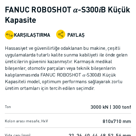
ENDÜSTRIYEL ROBOTLAR
FANUC ROBOSHOT 𝛼-S300𝑖B Küçük
İŞBIRLIKÇI ROBOTLAR
Kapasite
ROBOT YELPAZESI
ROBOT KONTROLÖRLERI
KARŞILAŞTIRMA
PAYLAŞ
ROBOT AKSESUARLARI
ROBOT YAZILIMI
Hassasiyet ve güvenilirliğe odaklanan bu makine, çeşitli
SIMÜLASYON YAZILIMI
uygulamalarda tutarlı kalite sunma kabiliyeti ile önde gelen
EĞITIM AMAÇLI ROBOTIK ÜRÜNLERI
üreticilerin güvenini kazanmıştır. Karmaşık medikal
ROBOT OTOMASYONU
bileşenler, otomotiv parçaları veya teknik bileşenlerin
kalıplanmasında FANUC ROBOSHOT 𝛼-S300𝑖B Küçük
ARK KAYNAK ROBOTLARI
Kapasiteli model, optimum performans sağlayarak zorlu
EKLEMLI ROBOTLAR
üretim ortamları için tercih edilen seçimdir.
ARC MATE SERISI
M-900 SERISI
DELTA ROBOTLAR
3000 kN | 300 tonf
Ton
GIDA VE TEMIZ ODA ROBOTLARI
810x710 mm
Kolon arası mesafe, HxV
BOYA ROBOTLARI
PALETLEME ROBOTLARI
32, 36, 40, 44, 48, 52, 56 mm
Vida çapı (mm)