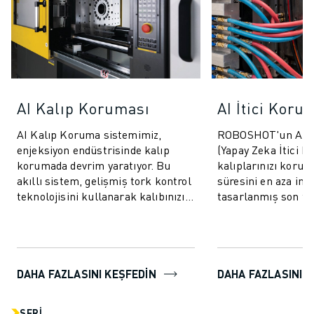
AI Kalıp Koruması
AI İtici Koru
AI Kalıp Koruma sistemimiz,
ROBOSHOT'un AI İt
enjeksiyon endüstrisinde kalıp
(Yapay Zeka İtici K
korumada devrim yaratıyor. Bu
kalıplarınızı korum
akıllı sistem, gelişmiş tork kontrol
süresini en aza ind
teknolojisini kullanarak kalıbınızı
tasarlanmış son tek
hem kapanma hem de açılma
sistemdir. Bu yenili
döngüleri...
ileri ve g...
DAHA FAZLASINI KEŞFEDİN
DAHA FAZLASINI K
SERI