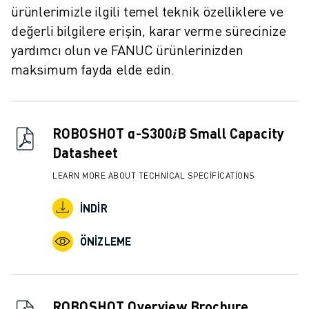
İLETIŞIM
ürünlerimizle ilgili temel teknik özelliklere ve
LOKASYONLAR
değerli bilgilere erişin, karar verme sürecinize
KÜNYE
yardımcı olun ve FANUC ürünlerinizden
maksimum fayda elde edin.
ROBOSHOT α-S300𝑖B Small Capacity
Datasheet
LEARN MORE ABOUT TECHNICAL SPECIFICATIONS
İNDIR
ÖNIZLEME
ROBOSHOT Overview Brochure