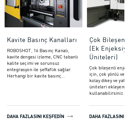
Kavite Basınç Kanalları
Çok Bileşenl
(Ek Enjeksiy
ROBOSHOT, 16 Basınç Kanalı,
Üniteleri)
kavite dengesi izleme, CNC tabanlı
kalite seçimi ve sorunsuz
Çok bileşenli enje
entegrasyon ile şeffaflık sağlar.
için, çok yönlü ve 
Herhangi bir kavite basınç
kolay dikey ve yata
sistemiyle iletişim kurun ve
üniteleri ekleyer
bağlanın.
kullanabilirsiniz. 
kalıplama tekniği, 
bileşen...
DAHA FAZLASINI KEŞFEDIN
DAHA FAZLASINI K