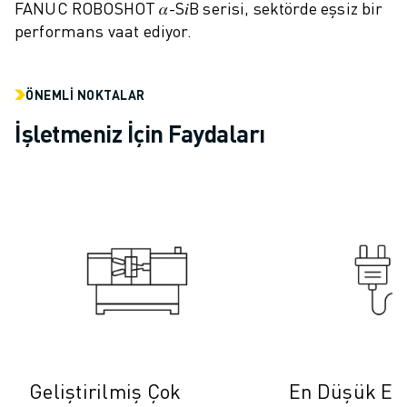
FANUC ROBOSHOT 𝛼-S𝑖B serisi, sektörde eşsiz bir
ELEKTRIKLI ARAÇLAR
performans vaat ediyor.
ELEKTRONIK
YIYECEK VE IÇECEK
MEDIKAL
ÖNEMLI NOKTALAR
PLASTIK
İşletmeniz İçin Faydaları
DEPOLAMA, LOJISTIK, SEVKIYAT
UYGULAMALAR
TÜM UYGULAMALAR
5 EKSEN IŞLEME
ARK KAYNAĞI
BIRLEŞTIRME
CNC TAŞLAMA
CNC FREZELEME
CNC TORNA
YÜKSEK HIZLI DELME VE KILAVUZ ÇEKME
ENJEKSIYON
Geliştirilmiş Çok
En Düşük Ene
MAKINE BESLEME