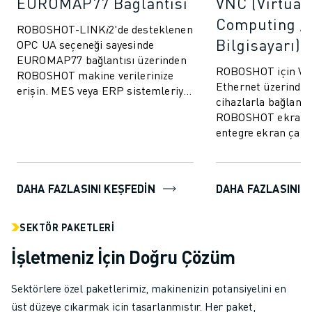
EUROMAP77 Bağlantısı
VNC (Virtual
Computing / 
ROBOSHOT-LINK𝑖2'de desteklenen
Bilgisayarı)
OPC UA seçeneği sayesinde
EUROMAP77 bağlantısı üzerinden
ROBOSHOT için VNC
ROBOSHOT makine verilerinize
Ethernet üzerinden
erişin. MES veya ERP sistemleriyle
cihazlarla bağlantı
kalite izleme verilerinin ve
ROBOSHOT ekran 
kalıplama parame...
entegre ekran çalı
kolaylaştırın.
DAHA FAZLASINI KEŞFEDIN
DAHA FAZLASINI 
SEKTÖR PAKETLERI
İşletmeniz İçin Doğru Çözüm
Sektörlere özel paketlerimiz, makinenizin potansiyelini en
üst düzeye çıkarmak için tasarlanmıştır. Her paket,