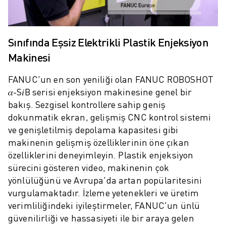
ROBOSHOT ÖNLEYICI BAKIM
ROBOSHOT TOPLAM SAHIP OLMA MALIYETI
TEL EROZYON MAKINELERI
ROBOCUT TEL EROZYON MAKINELERI
Sınıfında Eşsiz Elektrikli Plastik Enjeksiyon
ROBOCUT DONANIM
Makinesi
ROBOCUT YAZILIMI
FANUC'un en son yeniliği olan FANUC ROBOSHOT
ROBOCUT ÖNLEYICI BAKIM
𝛼-S𝑖B serisi enjeksiyon makinesine genel bir
ROBOCUT SÜRDÜRÜLEBILIRLIK
bakış. Sezgisel kontrollere sahip geniş
IIOT ÇÖZÜMLERI
dokunmatik ekran, gelişmiş CNC kontrol sistemi
AKILLI FABRIKA ÇÖZÜMLERI
ve genişletilmiş depolama kapasitesi gibi
ÜRETIM VERIMLILIĞINI ARTIRMAK IÇIN AKILLI FABRIKA ÇÖZÜMLERI (
makinenin gelişmiş özelliklerinin öne çıkan
ÜRÜN KAYDI » FANUC PORTAL
özelliklerini deneyimleyin. Plastik enjeksiyon
VAKA ÇALIŞMALARI
sürecini gösteren video, makinenin çok
ÇÖZÜMLER
yönlülüğünü ve Avrupa'da artan popülaritesini
ENDÜSTRILER
vurgulamaktadır. İzleme yetenekleri ve üretim
TÜM SEKTÖRLER
verimliliğindeki iyileştirmeler, FANUC'un ünlü
HAVACILIK
güvenilirliği ve hassasiyeti ile bir araya gelen
OTOMOTIV