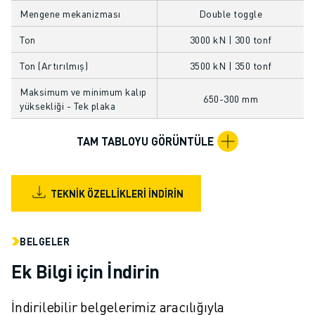
FANUC AKADEMI
Mengene mekanizması
Double toggle
ENDÜSTRILER IÇIN ÇÖZÜMLER
Ton
3000 kN | 300 tonf
EĞITIM IÇIN ÇÖZÜMLER
WORLDSKILLS & GENÇ YETENEKLER
Ton (Artırılmış)
3500 kN | 350 tonf
HABERLER & MEDYA
Maksimum ve minimum kalıp
HABERLER & MEDYA
650-300 mm
yüksekliği - Tek plaka
ETKINLIKLER
EĞITIM ETKINLIKLERI
TAM TABLOYU GÖRÜNTÜLE
FANUC HAKKINDA
FANUC HAKKINDA
AVRUPA'DA FANUC
TEKNIK ÖZELLIKLERI İNDIRIN
LOKASYONLARIMIZ
SÜRDÜRÜLEBILIRLIK
BELGELER
KARIYER
FANUC ILE GELECEĞINIZI ŞEKILLENDIRIN
Ek Bilgi için İndirin
BIZE KATILIN » KARIYER PORTALI
İLETIŞIM
İndirilebilir belgelerimiz aracılığıyla