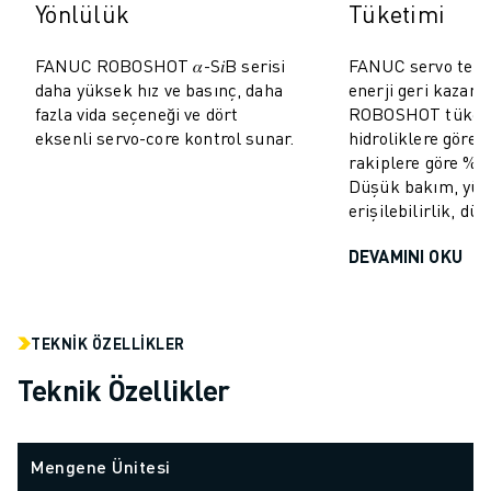
Yönlülük
Tüketimi
MALZEME TAŞIMA
BOYAMA
FANUC ROBOSHOT 𝛼-S𝑖B serisi
FANUC servo tekno
PALETLEME
daha yüksek hız ve basınç, daha
enerji geri kazan
PUNTA KAYNAĞI
fazla vida seçeneği ve dört
ROBOSHOT tüketi
GÖRSEL DENETIM
eksenli servo-core kontrol sunar.
hidroliklere göre
TEL EROZYON
rakiplere göre %10
Düşük bakım, yü
VAKA ÇALIŞMALARI
erişilebilirlik, dü
MÜŞTERI HIZMETLERI
MÜŞTERI HIZMETLERI
DEVAMINI OKU
FANUC PLANS
SAHA VE BAKIM
UZAKTAN TEKNIK DESTEK
TEKNIK ÖZELLIKLER
YEDEK PARÇALAR
Teknik Özellikler
YENILEME
DIJITAL SERVIS ARAÇLARI
İNDIRME MERKEZI » MYFANUC
Mengene Ünitesi
EĞITIM VE ÖĞRETIM